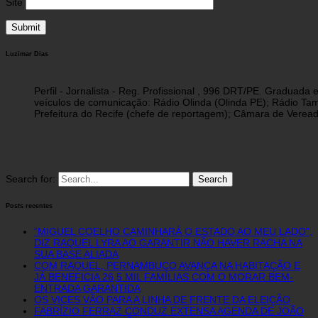
Site
Luzimar Dias
Perfil - Jornalista - Reg. Profissional , 996 DRT/PE. Graduad
veículos de comunicação: Rádio Olinda (Olinda PE); Rádio Tam
Prefeitura do Recife (chefe de reportagem); Câmara de Vereado
Search for:
Posts recentes
“MIGUEL COELHO CAMINHARÁ O ESTADO AO MEU LADO”,
DIZ RAQUEL LYRA AO GARANTIR NÃO HAVER RACHA NA
SUA BASE ALIADA
COM RAQUEL, PERNAMBUCO AVANÇA NA HABITAÇÃO E
JÁ BENEFICIA 26,5 MIL FAMÍLIAS COM O MORAR BEM-
ENTRADA GARANTIDA
OS VICES VÃO PARA A LINHA DE FRENTE DA ELEIÇÃO
FABRÍZIO FERRAZ CONDUZ EXTENSA AGENDA DE JOÃO