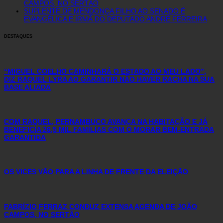
CAMPOS, NO SERTÃO
SUPLENTE DE MENDONÇA FILHO AO SENADO É
EVANGÉLICA E IRMÃ DO DEPUTADO ANDRÉ FERREIRA
DESTAQUES
“MIGUEL COELHO CAMINHARÁ O ESTADO AO MEU LADO”,
DIZ RAQUEL LYRA AO GARANTIR NÃO HAVER RACHA NA SUA
BASE ALIADA
COM RAQUEL, PERNAMBUCO AVANÇA NA HABITAÇÃO E JÁ
BENEFICIA 26,5 MIL FAMÍLIAS COM O MORAR BEM-ENTRADA
GARANTIDA
OS VICES VÃO PARA A LINHA DE FRENTE DA ELEIÇÃO
FABRÍZIO FERRAZ CONDUZ EXTENSA AGENDA DE JOÃO
CAMPOS, NO SERTÃO