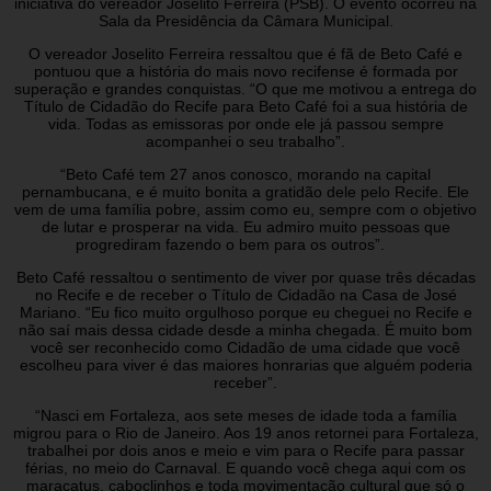
iniciativa do vereador Joselito Ferreira (PSB). O evento ocorreu na
Sala da Presidência da Câmara Municipal.
O vereador Joselito Ferreira ressaltou que é fã de Beto Café e
pontuou que a história do mais novo recifense é formada por
superação e grandes conquistas. “O que me motivou a entrega do
Título de Cidadão do Recife para Beto Café foi a sua história de
vida. Todas as emissoras por onde ele já passou sempre
acompanhei o seu trabalho”.
“Beto Café tem 27 anos conosco, morando na capital
pernambucana, e é muito bonita a gratidão dele pelo Recife. Ele
vem de uma família pobre, assim como eu, sempre com o objetivo
de lutar e prosperar na vida. Eu admiro muito pessoas que
progrediram fazendo o bem para os outros”.
Beto Café ressaltou o sentimento de viver por quase três décadas
no Recife e de receber o Título de Cidadão na Casa de José
Mariano. “Eu fico muito orgulhoso porque eu cheguei no Recife e
não saí mais dessa cidade desde a minha chegada. É muito bom
você ser reconhecido como Cidadão de uma cidade que você
escolheu para viver é das maiores honrarias que alguém poderia
receber”.
“Nasci em Fortaleza, aos sete meses de idade toda a família
migrou para o Rio de Janeiro. Aos 19 anos retornei para Fortaleza,
trabalhei por dois anos e meio e vim para o Recife para passar
férias, no meio do Carnaval. E quando você chega aqui com os
maracatus, caboclinhos e toda movimentação cultural que só o