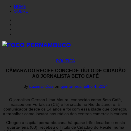
HOME
SOBRE
POLÍTICA
CÂMARA DO RECIFE CONCEDE TÍULO DE CIDADÃO
AO JORNALISTA BETO CAFÉ
By
Luzimar Dias
on
quinta-feira, julho 4, 2024
O jornalista Gerson Lima Moura, conhecido como Beto Café,
nasceu em Fortaleza (CE) e foi criado no Rio de Janeiro. É
comunicador desde os 14 anos e foi com essa idade que começou
a trabalhar como locutor nas rádios dos centros comerciais carioca.
Chegou a capital pernambucana há quase três décadas e nesta
quarta-feira (03), recebeu o Título de Cidadão do Recife, numa