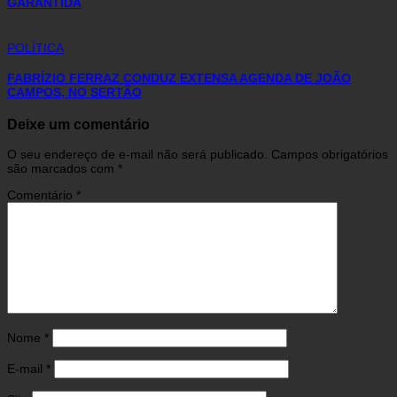
GARANTIDA
POLÍTICA
FABRÍZIO FERRAZ CONDUZ EXTENSA AGENDA DE JOÃO
CAMPOS, NO SERTÃO
Deixe um comentário
O seu endereço de e-mail não será publicado.
Campos obrigatórios
são marcados com
*
Comentário
*
Nome
*
E-mail
*