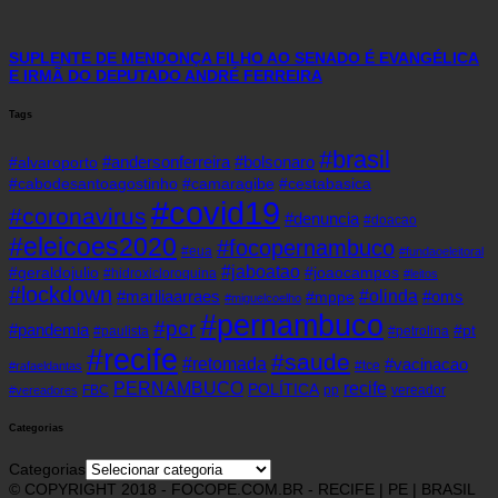
SUPLENTE DE MENDONÇA FILHO AO SENADO É EVANGÉLICA
E IRMÃ DO DEPUTADO ANDRÉ FERREIRA
Tags
#brasil
#andersonferreira
#bolsonaro
#alvaroporto
#cabodesantoagostinho
#camaragibe
#cestabasica
#covid19
#coronavirus
#denuncia
#doacao
#eleicoes2020
#focopernambuco
#eua
#fundaoeleitoral
#jaboatao
#geraldojulio
#joaocampos
#hidroxicloroquina
#leitos
#lockdown
#olinda
#mariliaarraes
#oms
#mppe
#miguelcoelho
#pernambuco
#pcr
#pandemia
#pt
#paulista
#petrolina
#recife
#saude
#retomada
#vacinacao
#tce
#rafaeldantas
recife
PERNAMBUCO
POLÍTICA
FBC
pp
vereador
#vereadores
Categorias
Categorias
© COPYRIGHT 2018 - FOCOPE.COM.BR - RECIFE | PE | BRASIL