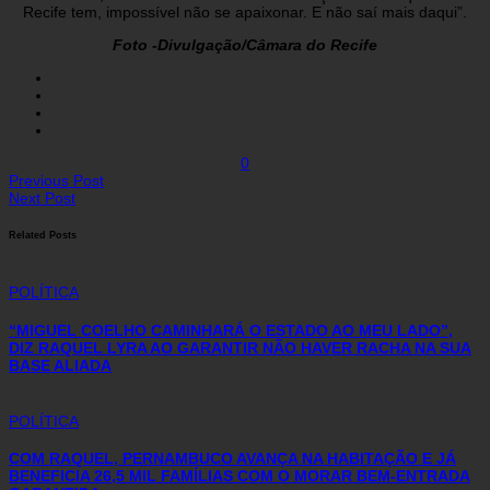
Recife tem, impossível não se apaixonar. E não saí mais daqui”.
Foto -Divulgação/Câmara do Recife
0
Previous Post
Next Post
Related Posts
POLÍTICA
“MIGUEL COELHO CAMINHARÁ O ESTADO AO MEU LADO”,
DIZ RAQUEL LYRA AO GARANTIR NÃO HAVER RACHA NA SUA
BASE ALIADA
POLÍTICA
COM RAQUEL, PERNAMBUCO AVANÇA NA HABITAÇÃO E JÁ
BENEFICIA 26,5 MIL FAMÍLIAS COM O MORAR BEM-ENTRADA