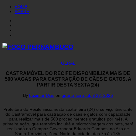
HOME
SOBRE
GERAL
CASTRAMÓVEL DO RECIFE DISPONIBILIZA MAIS DE
500 VAGAS PARA CASTRAÇÃO DE CÃES E GATOS, A
PARTIR DESTA SEXTA(24)
By
Luzimar Dias
on
quarta-feira, abril 22, 2026
Prefeitura do Recife inicia nesta sexta-feira (24) o serviço itinerante
do Castramóvel para castração de cães e gatos com capacidade
para realizar mais de 500 procedimentos gratuitos por mês. A
primeira ação, que também incluirá a microchipagem dos pets, será
realizada no Compaz Governador Eduardo Campos, no Alto de
Santa Terezinha, Zona Norte da cidade, das 7h às 18h.