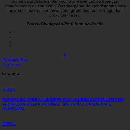
territórios prioritários, bem como à prevenção de doenças,
especialmente as zoonoses. O cronograma de atendimentos para
os demais bairros será divulgado gradualmente ao longo dos
próximos meses.
Fotos- Divulgação/Prefeitura do Recife
0
Previous Post
Next Post
Related Posts
GERAL
FUNDAÇÃO TERRA INSCREVE PARA CURSOS GRATUITOS DE
TECNOLOGIA EDUCACIONAL, INFORMÁTICA BÁSICA E
AVANÇADA
GERAL