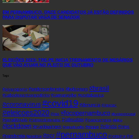
EM PERNAMBUCO, ONZE CANDIDATOS JÁ ESTÃO DEFINIDOS
PARA DISPUTAR VAGA DE SENADOR
ELEIÇÕES 2023: TRE-PE INICIA TREINAMENTO DE MESÁRIOS
QUE VÃO ATUAR NO PLEITO DE OUTUBRO
Tags
#brasil
#andersonferreira
#bolsonaro
#alvaroporto
#cabodesantoagostinho
#camaragibe
#cestabasica
#covid19
#coronavirus
#denuncia
#doacao
#eleicoes2020
#focopernambuco
#eua
#fundaoeleitoral
#jaboatao
#geraldojulio
#joaocampos
#hidroxicloroquina
#leitos
#lockdown
#olinda
#mariliaarraes
#oms
#mppe
#miguelcoelho
#pernambuco
#pcr
#pandemia
#pt
#paulista
#petrolina