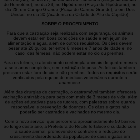
do Hemetério); no dia 28, no Hipódromo (Praça do Hipódromo); no
dia 29, em Campo Grande (Praça de Campo Grande); e em Dois
Unidos, no dia 30 (Academia da Cidade do Alto do Capitão).
SOBRE O PROCEDIMENTO
Para que a castração seja realizada com segurança, os animais
devem estar em boas condições de saúde e em jejum de
alimentação e água, além de outros requisitos. Os cães devem
pesar até 20 quilos, ter entre 6 meses e 7 anos de idade e, no
caso das fêmeas, não podem estar no cio ou prenhas.
Para os felinos, o atendimento contempla animais de quatro meses
a sete anos completos, sem restrição de peso. As felinas também
precisam estar fora do cio e não prenhas. Todos os requisitos serão
verificados pela equipe de médicos veterinários durante a
anamnese.
Além das cirurgias de castração, o castramóvel também oferecerá
vacinação antirrábica para pets com mais de 3 meses de vida, além
de ações educativas para os tutores, com palestras sobre guarda
responsável e prevenção de doenças. Os cães e gatos não
poderão ser castrados e vacinados no mesmo dia.
Com o novo serviço, que percorrerá aproximadamente 50 bairros
ao longo deste ano, a Prefeitura do Recife fortalece o cuidado com
a saúde animal, promovendo o controle e a redução do
crescimento desordenado da população de cães e gatos em