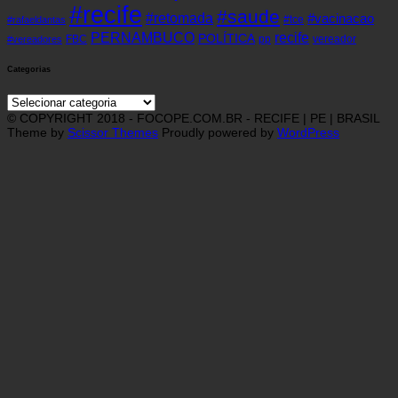
#recife
#saude
#retomada
#vacinacao
#tce
#rafaeldantas
recife
PERNAMBUCO
POLÍTICA
FBC
pp
vereador
#vereadores
Categorias
Categorias
© COPYRIGHT 2018 - FOCOPE.COM.BR - RECIFE | PE | BRASIL
Theme by
Scissor Themes
Proudly powered by
WordPress