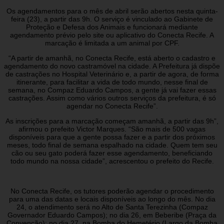
Os agendamentos para o mês de abril serão abertos nesta quinta-
feira (23), a partir das 9h. O serviço é vinculado ao Gabinete de
Proteção e Defesa dos Animais e funcionará mediante
agendamento prévio pelo site ou aplicativo do Conecta Recife. A
marcação é limitada a um animal por CPF.
“A partir de amanhã, no Conecta Recife, está aberto o cadastro e
agendamento do novo castramóvel na cidade. A Prefeitura já dispõe
de castrações no Hospital Veterinário e, a partir de agora, de forma
itinerante, para facilitar a vida de todo mundo, nesse final de
semana, no Compaz Eduardo Campos, a gente já vai fazer essas
castrações. Assim como vários outros serviços da prefeitura, é só
agendar no Conecta Recife”.
As inscrições para a marcação começam amanhã, a partir das 9h”,
afirmou o prefeito Victor Marques. “São mais de 500 vagas
disponíveis para que a gente possa fazer e a partir dos próximos
meses, todo final de semana espalhado na cidade. Quem tem seu
cão ou seu gato poderá fazer esse agendamento, beneficiando
todo mundo na nossa cidade”, acrescentou o prefeito do Recife.
No Conecta Recife, os tutores poderão agendar o procedimento
para uma das datas e locais disponíveis ao longo do mês. No dia
24, o atendimento será no Alto de Santa Terezinha (Compaz
Governador Eduardo Campos); no dia 26, em Beberibe (Praça da
Convenção); no dia 27, na Bomba do Hemetério (Largo da Bomba