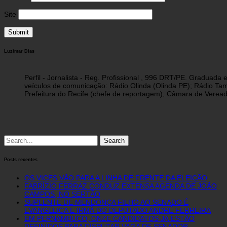
Site
Luzimar Dias
Perfil - Jornalista - Reg. Profissional , 996 DRT/PE. Graduad
veículos de comunicação: Rádio Olinda (Olinda PE); Rádio Tam
Prefeitura do Recife (chefe de reportagem); Câmara de Vereado
Search
for:
Posts recentes
OS VICES VÃO PARA A LINHA DE FRENTE DA ELEIÇÃO
FABRÍZIO FERRAZ CONDUZ EXTENSA AGENDA DE JOÃO
CAMPOS, NO SERTÃO
SUPLENTE DE MENDONÇA FILHO AO SENADO É
EVANGÉLICA E IRMÃ DO DEPUTADO ANDRÉ FERREIRA
EM PERNAMBUCO, ONZE CANDIDATOS JÁ ESTÃO
DEFINIDOS PARA DISPUTAR VAGA DE SENADOR