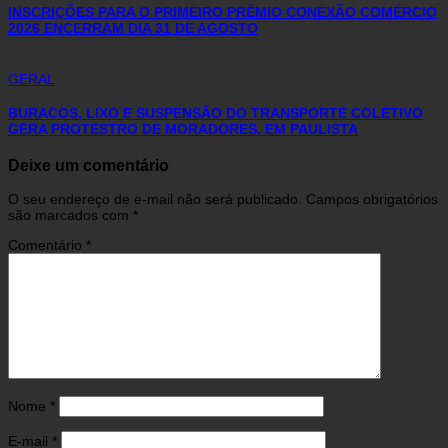
INSCRIÇÕES PARA O PRIMEIRO PRÊMIO CONEXÃO COMÉRCIO
2026 ENCERRAM DIA 31 DE AGOSTO
GERAL
BURACOS, LIXO E SUSPENSÃO DO TRANSPORTE COLETIVO
GERA PROTESTRO DE MORADORES, EM PAULISTA
Deixe um comentário
O seu endereço de e-mail não será publicado.
Campos obrigatórios
são marcados com
*
Comentário
*
Nome
*
E-mail
*