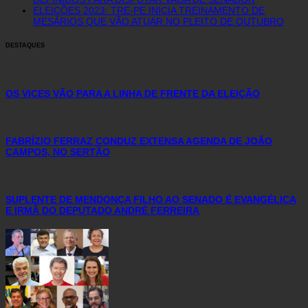
ELEIÇÕES 2023: TRE-PE INICIA TREINAMENTO DE
MESÁRIOS QUE VÃO ATUAR NO PLEITO DE OUTUBRO
DESTAQUES
OS VICES VÃO PARA A LINHA DE FRENTE DA ELEIÇÃO
FABRÍZIO FERRAZ CONDUZ EXTENSA AGENDA DE JOÃO
CAMPOS, NO SERTÃO
SUPLENTE DE MENDONÇA FILHO AO SENADO É EVANGÉLICA
E IRMÃ DO DEPUTADO ANDRÉ FERREIRA