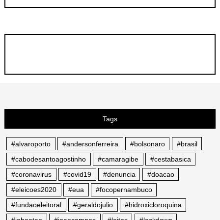
Tags
#alvaroporto
#andersonferreira
#bolsonaro
#brasil
#cabodesantoagostinho
#camaragibe
#cestabasica
#coronavirus
#covid19
#denuncia
#doacao
#eleicoes2020
#eua
#focopernambuco
#fundaoeleitoral
#geraldojulio
#hidroxicloroquina