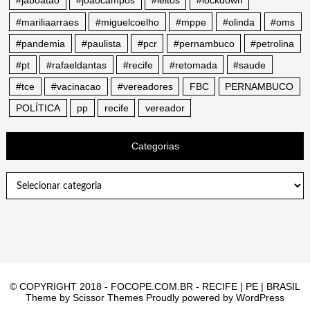
#jaboatao
#joaocampos
#leitos
#lockdown
#mariliaarraes
#miguelcoelho
#mppe
#olinda
#oms
#pandemia
#paulista
#pcr
#pernambuco
#petrolina
#pt
#rafaeldantas
#recife
#retomada
#saude
#tce
#vacinacao
#vereadores
FBC
PERNAMBUCO
POLÍTICA
pp
recife
vereador
Categorias
Categorias
© COPYRIGHT 2018 - FOCOPE.COM.BR - RECIFE | PE | BRASIL
Theme by
Scissor Themes
Proudly powered by
WordPress