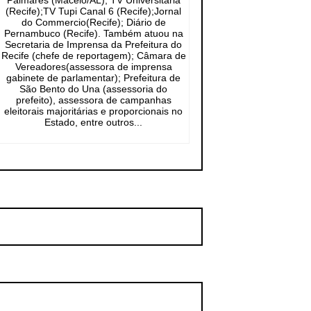
Palmares (Maceió/AL); TV Universitária
(Recife);TV Tupi Canal 6 (Recife);Jornal
do Commercio(Recife); Diário de
Pernambuco (Recife). Também atuou na
Secretaria de Imprensa da Prefeitura do
Recife (chefe de reportagem); Câmara de
Vereadores(assessora de imprensa
gabinete de parlamentar); Prefeitura de
São Bento do Una (assessoria do
prefeito), assessora de campanhas
eleitorais majoritárias e proporcionais no
Estado, entre outros...