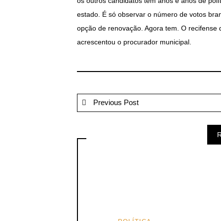
os outros candidatos têm anos e anos de pol
estado. É só observar o número de votos bran
opção de renovação. Agora tem. O recifense qu
acrescentou o procurador municipal.
Previous Post
R