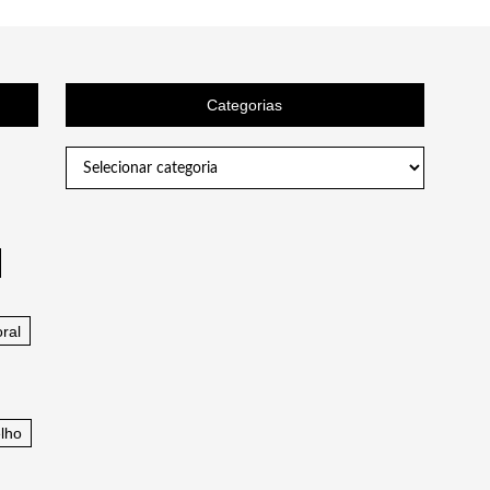
Categorias
Categorias
ral
lho