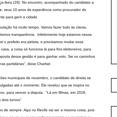
erça-feira (29). No encontro, acompanhado do candidato a
e, seus 10 anos de experiência como procurador do
nte para gerir a cidade.
lação há muito tempo. Vamos fazer tudo às claras,
 temos transparência. Infelizmente hoje estamos nessa
ei o prefeito era petista, e precisamos mudar essa
asa, a coisa só funciona lá para fins eleitoreiros, para
oposta dessa gestão é para ganhar voto. Sei os caminhos
as partidárias”, disse Charbel.
ções municipais de novembro, o candidato de direita se
ulgadas até o momento. Ele revelou que se inspira no
o, para vencer a disputa. “Lá em Minas, em 2018,
dois turnos”.
de sempre. Aqui no Recife vai ser a mesma coisa, pois