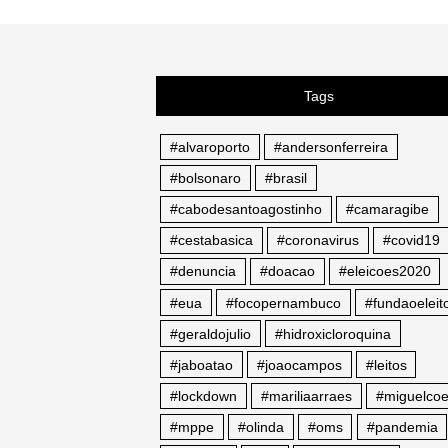
Tags
#alvaroporto
#andersonferreira
#bolsonaro
#brasil
#cabodesantoagostinho
#camaragibe
#cestabasica
#coronavirus
#covid19
#denuncia
#doacao
#eleicoes2020
#eua
#focopernambuco
#fundaoeleito
#geraldojulio
#hidroxicloroquina
#jaboatao
#joaocampos
#leitos
#lockdown
#mariliaarraes
#miguelcoe
#mppe
#olinda
#oms
#pandemia