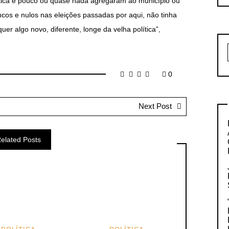
ítica e pouco ou quase nada agregaram ao município ou
cos e nulos nas eleições passadas por aqui, não tinha
er algo novo, diferente, longe da velha política”,
0
Next Post
elated Posts