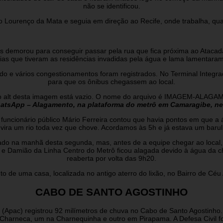
não se identificou.
o Lourenço da Mata e seguia em direção ao Recife, onde trabalha, qu
us demorou para conseguir passar pela rua que fica próxima ao Ataca
ias que tiveram as residências invadidas pela água e lama lamentaram
ado e vários congestionamentos foram registrados. No Terminal Integr
para que os ônibus chegassem ao local.
hatsApp –
Alagamento,
na
plataforma do metrô em Camaragibe, nes
 funcionário público Mário Ferreira contou que havia pontos em que a
i vira um rio toda vez que chove. Acordamos às 5h e já estava um barul
o na manhã desta segunda, mas, antes de a equipe chegar ao local, o
 Damião da Linha Centro do Metrô ficou alagada devido à água da chu
reaberta por volta das 9h20.
e uma casa, localizada no antigo aterro do lixão, no Bairro de Céu A
CABO DE SANTO AGOSTINHO
Apac) registrou 92 milímetros de chuva no Cabo de Santo Agostinho. 
 Charneca, um na Charnequinha e outro em Pirapama. A Defesa Civil fo