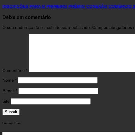
INSCRIÇÕES PARA O PRIMEIRO PRÊMIO CONEXÃO COMÉRCIO 2
Deixe um comentário
O seu endereço de e-mail não será publicado.
Campos obrigatórios
Comentário
*
Nome
*
E-mail
*
Site
Luzimar Dias