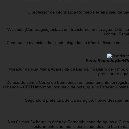
O professor de informática Romero Ferreira saiu de Sã
“A cidade [Camaragibe] estava um transtorno, muita água. O ônib
contou. Famíl
Com ruas e avenidas da cidade alagadas, o trânsito ficou complic
Foto: Reprodução/W
Morador da Rua Maria Aparecida de Barros, no Bairro de Timbi, o
prefeitura e aqu
De acordo com o Corpo de Bombeiros, um acionamento foi registrad
Urbanos – CBTU informou, por meio de nota, que “a Estação Cosme e
Segundo a prefeitura de Camaragibe, houve desabamento d
Nas últimas 24 horas, a Agência Pernambucana de Águas e Clima (
deslizamentos no município, sendo dois no bairro da