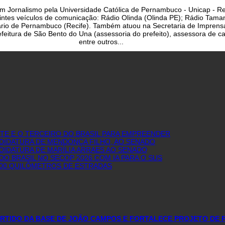
a em Jornalismo pela Universidade Católica de Pernambuco - Unicap - Re
uintes veículos de comunicação: Rádio Olinda (Olinda PE); Rádio Taman
iário de Pernambuco (Recife). Também atuou na Secretaria de Imprens
eitura de São Bento do Una (assessoria do prefeito), assessora de cam
entre outros...
E E O TERCEIRO DO BRASIL PARA EMPREENDER
NDIDATURA DE MENDONÇA FILHO, AO SENADO
DIDATURA DE MARÍLIA ARRAES AO SENADO
O BRASIL NO SECOP 2026 COM IA PARA O SUS
600 QUILÔMETROS DE ESTRADAS
PARTIDO DA BASE DE JOÃO CAMPOS E FORTALECE PROJETO DE 