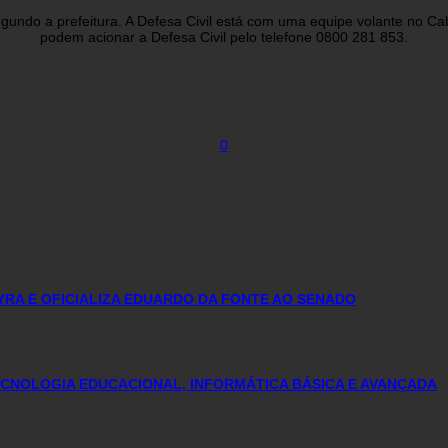
egundo a prefeitura. A Defesa Civil está com uma equipe volante no 
podem acionar a Defesa Civil pelo telefone 0800 281 853.
0
YRA E OFICIALIZA EDUARDO DA FONTE AO SENADO
CNOLOGIA EDUCACIONAL, INFORMÁTICA BÁSICA E AVANÇADA