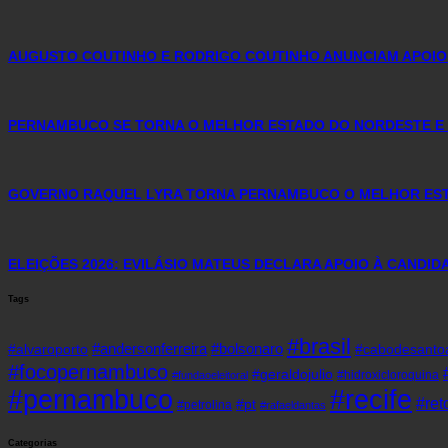
AUGUSTO COUTINHO E RODRIGO COUTINHO ANUNCIAM APOIO
PERNAMBUCO SE TORNA O MELHOR ESTADO DO NORDESTE E 
GOVERNO RAQUEL LYRA TORNA PERNAMBUCO O MELHOR ESTA
ELEIÇÕES 2026: EVILÁSIO MATEUS DECLARA APOIO À CANDI
Tags
#brasil
#andersonferreira
#bolsonaro
#alvaroporto
#cabodesanto
#focopernambuco
#geraldojulio
#hidroxicloroquina
#fundaoeleitoral
#pernambuco
#recife
#re
#pt
#petrolina
#rafaeldantas
Categorias