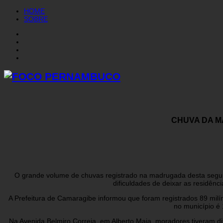
HOME
SOBRE
CHUVA DA M
O grande volume de chuvas registrado na madrugada desta segun
dificuldades de deixar as residên
A Prefeitura de Camaragibe informou que foram registrados 89 mi
no município é 
Na Avenida Belmiro Correia, em Alberto Maia, moradores tiveram di