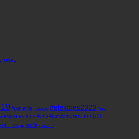
CIONAL
d19
#eleicoes2020
#denuncia
#doacao
#eua
#pcr
#olinda
#oms
#pandemia
#mppe
#paulista
ho
recife
POLÍTICA
pp
vereador