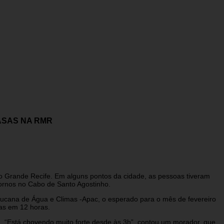
ASAS NA RMR
 Grande Recife. Em alguns pontos da cidade, as pessoas tiveram
tornos no Cabo de Santo Agostinho.
ucana de Água e Climas -Apac, o esperado para o mês de fevereiro
ias em 12 horas.
ã. “Está chovendo muito forte desde às 3h”, contou um morador, que