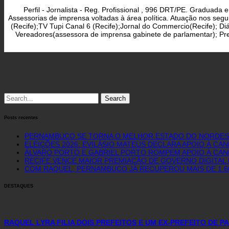
Perfil - Jornalista - Reg. Profissional , 996 DRT/PE. Graduad
Assessorias de imprensa voltadas à área política. Atuação nos seg
(Recife);TV Tupi Canal 6 (Recife);Jornal do Commercio(Recife); D
Vereadores(assessora de imprensa gabinete de parlamentar); Pref
Search
for:
Posts recentes
PERNAMBUCO SE TORNA O MELHOR ESTADO DO NORDEST
ELEIÇÕES 2026: EVILÁSIO MATEUS DECLARA APOIO À CA
ÁLVARO PORTO E GABRIEL PORTO ROMPEM APOIO À CAN
RECIFE VENCE MAIOR PREMIAÇÃO DE GOVERNO DIGITAL D
COM RAQUEL, PERNAMBUCO JÁ RECUPEROU MAIS DE 1.
DESTAQUES
RAQUEL LYRA FILIA DOIS PREFEITOS E UM EX-PREFEITO DE 