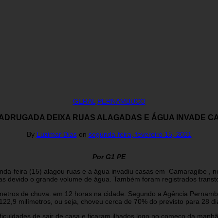
GERAL
PERNAMBUCO
ADRUGADA DEIXA RUAS ALAGADAS E ÁGUA INVADE C
By
Luzimar Dias
on
segunda-feira, fevereiro 15, 2021
Por G1 PE
da-feira (15) alagou ruas e a água invadiu casas em Camaragibe , no
cias devido o grande volume de água. Também foram registrados trans
límetros de chuva. em 12 horas na cidade. Segundo a Agência Pernamb
122,9 milímetros, ou seja, choveu cerca de 70% do previsto para 28 d
ficuldades de sair de casa e ficaram ilhados logo no começo da manh