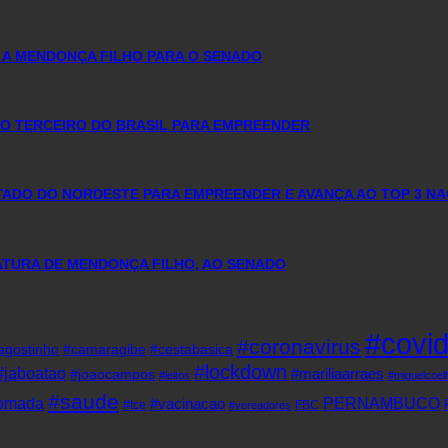
 A MENDONÇA FILHO PARA O SENADO
O TERCEIRO DO BRASIL PARA EMPREENDER
DO DO NORDESTE PARA EMPREENDER E AVANÇA AO TOP 3 NA
DATURA DE MENDONÇA FILHO, AO SENADO
#covi
#coronavirus
agostinho
#camaragibe
#cestabasica
#lockdown
#jaboatao
#mariliaarraes
#joaocampos
#leitos
#miguelcoel
#saude
tomada
PERNAMBUCO
#vacinacao
#tce
FBC
#vereadores