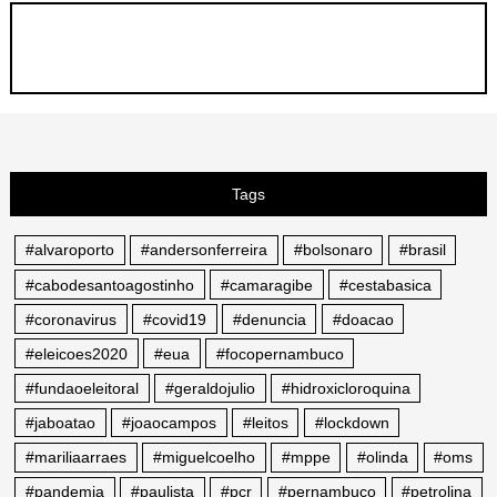
Tags
#alvaroporto
#andersonferreira
#bolsonaro
#brasil
#cabodesantoagostinho
#camaragibe
#cestabasica
#coronavirus
#covid19
#denuncia
#doacao
#eleicoes2020
#eua
#focopernambuco
#fundaoeleitoral
#geraldojulio
#hidroxicloroquina
#jaboatao
#joaocampos
#leitos
#lockdown
#mariliaarraes
#miguelcoelho
#mppe
#olinda
#oms
#pandemia
#paulista
#pcr
#pernambuco
#petrolina