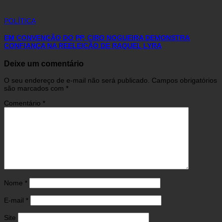
POLÍTICA
EM CONVENÇÃO DO PP, CIRO NOGUEIRA DEMONSTRA
CONFIANÇA NA REELEIÇÃO DE RAQUEL LYRA
Deixe um comentário
O seu endereço de e-mail não será publicado.
Campos obrigatórios
são marcados com
*
Comentário
*
Nome
*
E-mail
*
Site