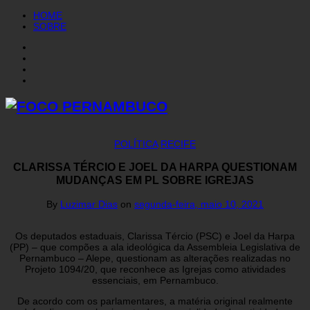
HOME
SOBRE
POLÍTICA
RECIFE
CLARISSA TÉRCIO E JOEL DA HARPA QUESTIONAM
MUDANÇAS EM PL SOBRE IGREJAS
By
Luzimar Dias
on
segunda-feira, maio 10, 2021
Os deputados estaduais, Clarissa Tércio (PSC) e Joel da Harpa
(PP) – que compões a ala ideológica da Assembleia Legislativa de
Pernambuco – Alepe, questionam as alterações realizadas no
Projeto 1094/20, que reconhece as Igrejas como atividades
essenciais, em Pernambuco.
De acordo com os parlamentares, a matéria original realmente