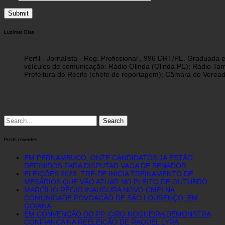
Luzimar Dias
Perfil - Jornalista - Reg. Profissional , 996 DRT/PE. Graduad
veículos de comunicação: Rádio Olinda (Olinda PE); Rádio Tam
Prefeitura do Recife (chefe de reportagem); Câmara de Vereado
Search
for:
Posts recentes
EM PERNAMBUCO, ONZE CANDIDATOS JÁ ESTÃO
DEFINIDOS PARA DISPUTAR VAGA DE SENADOR
ELEIÇÕES 2023: TRE-PE INICIA TREINAMENTO DE
MESÁRIOS QUE VÃO ATUAR NO PLEITO DE OUTUBRO
MARCÍLIO RÉGIO INAUGURA NOVO CMEI NA
COMUNIDADE POVOAÇÃO DE SÃO LOURENÇO, EM
GOIANA
EM CONVENÇÃO DO PP, CIRO NOGUEIRA DEMONSTRA
CONFIANÇA NA REELEIÇÃO DE RAQUEL LYRA