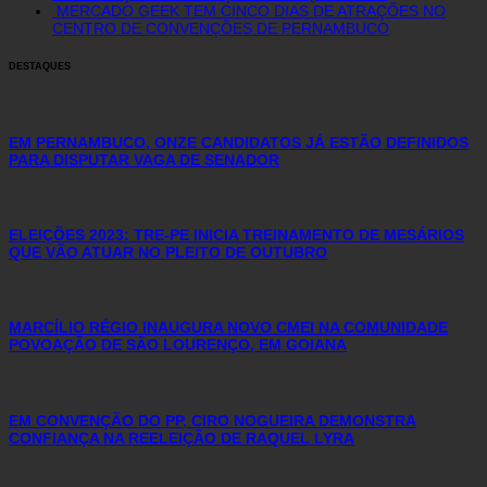
MERCADO GEEK TEM CINCO DIAS DE ATRAÇÕES NO
CENTRO DE CONVENÇÕES DE PERNAMBUCO
DESTAQUES
EM PERNAMBUCO, ONZE CANDIDATOS JÁ ESTÃO DEFINIDOS
PARA DISPUTAR VAGA DE SENADOR
ELEIÇÕES 2023: TRE-PE INICIA TREINAMENTO DE MESÁRIOS
QUE VÃO ATUAR NO PLEITO DE OUTUBRO
MARCÍLIO RÉGIO INAUGURA NOVO CMEI NA COMUNIDADE
POVOAÇÃO DE SÃO LOURENÇO, EM GOIANA
EM CONVENÇÃO DO PP, CIRO NOGUEIRA DEMONSTRA
CONFIANÇA NA REELEIÇÃO DE RAQUEL LYRA