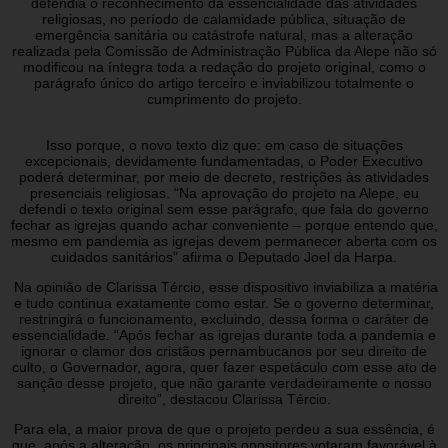
defendia o reconhecimento da essencialidade das atividades
religiosas, no período de calamidade pública, situação de
emergência sanitária ou catástrofe natural, mas a alteração
realizada pela Comissão de Administração Pública da Alepe não só
modificou na íntegra toda a redação do projeto original, como o
parágrafo único do artigo terceiro e inviabilizou totalmente o
cumprimento do projeto.
Isso porque, o novo texto diz que: em caso de situações
excepcionais, devidamente fundamentadas, o Poder Executivo
poderá determinar, por meio de decreto, restrições às atividades
presenciais religiosas. “Na aprovação do projeto na Alepe, eu
defendi o texto original sem esse parágrafo, que fala do governo
fechar as igrejas quando achar conveniente – porque entendo que,
mesmo em pandemia as igrejas devem permanecer aberta com os
cuidados sanitários” afirma o Deputado Joel da Harpa.
Na opinião de Clarissa Tércio, esse dispositivo inviabiliza a matéria
e tudo continua exatamente como estar. Se o governo determinar,
restringirá o funcionamento, excluindo, dessa forma o caráter de
essencialidade. “Após fechar as igrejas durante toda a pandemia e
ignorar o clamor dos cristãos pernambucanos por seu direito de
culto, o Governador, agora, quer fazer espetáculo com esse ato de
sanção desse projeto, que não garante verdadeiramente o nosso
direito”, destacou Clarissa Tércio.
Para ela, a maior prova de que o projeto perdeu a sua essência, é
que, após a alteração, os principais opositores votaram favorável à