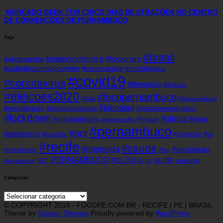
MERCADO GEEK TEM CINCO DIAS DE ATRAÇÕES NO CENTRO
DE CONVENÇÕES DE PERNAMBUCO
Tags
#brasil
#andersonferreira
#bolsonaro
#alvaroporto
#cabodesantoagostinho
#camaragibe
#cestabasica
#covid19
#coronavirus
#denuncia
#doacao
#eleicoes2020
#focopernambuco
#eua
#fundaoeleitoral
#jaboatao
#geraldojulio
#joaocampos
#hidroxicloroquina
#leitos
#lockdown
#olinda
#mariliaarraes
#oms
#mppe
#miguelcoelho
#pernambuco
#pcr
#pandemia
#pt
#paulista
#petrolina
#recife
#saude
#retomada
#vacinacao
#tce
#rafaeldantas
recife
PERNAMBUCO
POLÍTICA
FBC
pp
vereador
#vereadores
Categorias
Categorias
© COPYRIGHT 2018 - FOCOPE.COM.BR - RECIFE | PE | BRASIL
Theme by
Scissor Themes
Proudly powered by
WordPress