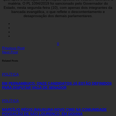
matéria. O PL 1094/2019 foi sancionado pelo Governador do
Estado, nesta segunda-feira (10), com apenas dois integrantes da
bancada evangélica, o que reflete o descontentamento e
desaprovação dos demais parlamentares.
0
Previous Post
Next Post
Related Posts
POLÍTICA
EM PERNAMBUCO, ONZE CANDIDATOS JÁ ESTÃO DEFINIDOS
PARA DISPUTAR VAGA DE SENADOR
POLÍTICA
MARCÍLIO RÉGIO INAUGURA NOVO CMEI NA COMUNIDADE
POVOAÇÃO DE SÃO LOURENÇO, EM GOIANA