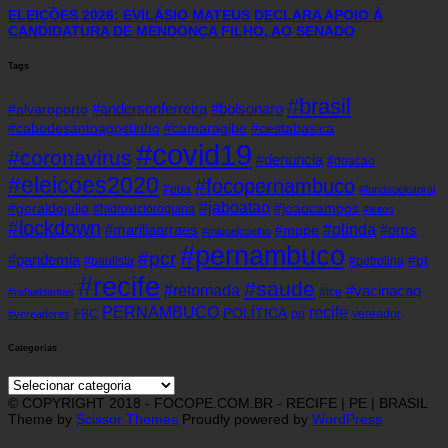
ELEIÇÕES 2026: EVILÁSIO MATEUS DECLARA APOIO À
CANDIDATURA DE MENDONÇA FILHO, AO SENADO
Tags
#brasil
#andersonferreira
#bolsonaro
#alvaroporto
#cabodesantoagostinho
#camaragibe
#cestabasica
#covid19
#coronavirus
#denuncia
#doacao
#eleicoes2020
#focopernambuco
#eua
#fundaoeleitoral
#jaboatao
#geraldojulio
#joaocampos
#hidroxicloroquina
#leitos
#lockdown
#olinda
#mariliaarraes
#oms
#mppe
#miguelcoelho
#pernambuco
#pcr
#pandemia
#pt
#paulista
#petrolina
#recife
#saude
#retomada
#vacinacao
#tce
#rafaeldantas
recife
PERNAMBUCO
POLÍTICA
FBC
pp
vereador
#vereadores
Categorias
Categorias
© COPYRIGHT 2018 - FOCOPE.COM.BR - RECIFE | PE | BRASIL
Theme by
Scissor Themes
Proudly powered by
WordPress