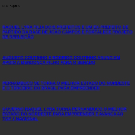
DESTAQUES
RAQUEL LYRA FILIA DOIS PREFEITOS E UM EX-PREFEITO DE
PARTIDO DA BASE DE JOÃO CAMPOS E FORTALECE PROJETO
DE REELEIÇÃO
AUGUSTO COUTINHO E RODRIGO COUTINHO ANUNCIAM
APOIO A MENDONÇA FILHO PARA O SENADO
PERNAMBUCO SE TORNA O MELHOR ESTADO DO NORDESTE
E O TERCEIRO DO BRASIL PARA EMPREENDER
GOVERNO RAQUEL LYRA TORNA PERNAMBUCO O MELHOR
ESTADO DO NORDESTE PARA EMPREENDER E AVANÇA AO
TOP 3 NACIONAL