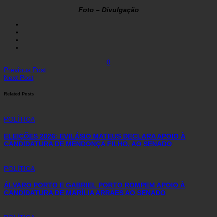
Foto – Divulgação
0
Previous Post
Next Post
Related Posts
POLÍTICA
ELEIÇÕES 2026: EVILÁSIO MATEUS DECLARA APOIO À
CANDIDATURA DE MENDONÇA FILHO, AO SENADO
POLÍTICA
ÁLVARO PORTO E GABRIEL PORTO ROMPEM APOIO À
CANDIDATURA DE MARÍLIA ARRAES AO SENADO