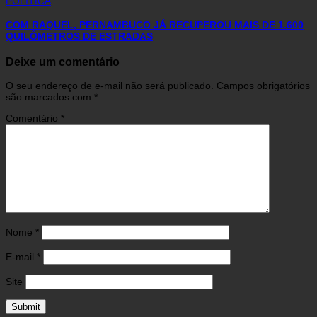
POLÍTICA
COM RAQUEL, PERNAMBUCO JÁ RECUPEROU MAIS DE 1.600
QUILÔMETROS DE ESTRADAS
Deixe um comentário
O seu endereço de e-mail não será publicado.
Campos obrigatórios
são marcados com
*
Comentário
*
Nome
*
E-mail
*
Site