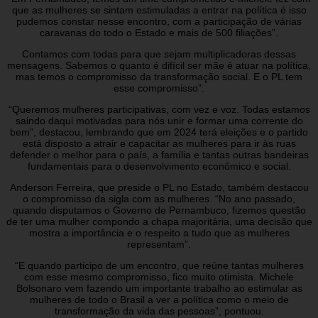
que as mulheres se sintam estimuladas a entrar na política é isso
pudemos constar nesse encontro, com a participação de várias
caravanas do todo o Estado e mais de 500 filiações”.
Contamos com todas para que sejam multiplicadoras dessas
mensagens. Sabemos o quanto é difícil ser mãe é atuar na política,
mas temos o compromisso da transformação social. E o PL tem
esse compromisso”.
“Queremos mulheres participativas, com vez e voz. Todas estamos
saindo daqui motivadas para nós unir e formar uma corrente do
bem”, destacou, lembrando que em 2024 terá eleições e o partido
está disposto a atrair e capacitar as mulheres para ir às ruas
defender o melhor para o país, a família e tantas outras bandeiras
fundamentais para o desenvolvimento econômico e social.
Anderson Ferreira, que preside o PL no Estado, também destacou
o compromisso da sigla com as mulheres. “No ano passado,
quando disputamos o Governo de Pernambuco, fizemos questão
de ter uma mulher compondo a chapa majoritária, uma decisão que
mostra a importância e o respeito a tudo que as mulheres
representam”.
“E quando participo de um encontro, que reúne tantas mulheres
com esse mesmo compromisso, fico muito otimista. Michele
Bolsonaro vem fazendo um importante trabalho ao estimular as
mulheres de todo o Brasil a ver a política como o meio de
transformação da vida das pessoas”, pontuou.