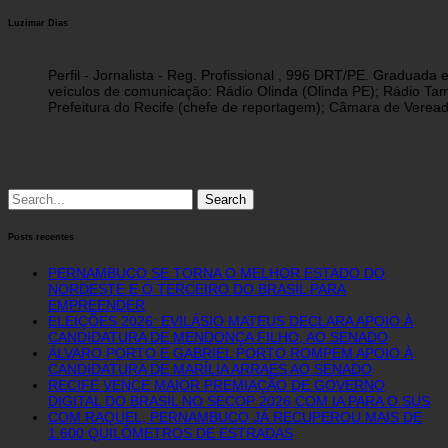
Luzimar Dias
Perfil - Jornalista - Reg. Profissional , 996 DRT/PE. Graduad
veículos de comunicação: Rádio Olinda (Olinda PE); Rádio Tam
Prefeitura do Recife (chefe de reportagem); Câmara de Vereado
Search
for:
Posts recentes
PERNAMBUCO SE TORNA O MELHOR ESTADO DO
NORDESTE E O TERCEIRO DO BRASIL PARA
EMPREENDER
ELEIÇÕES 2026: EVILÁSIO MATEUS DECLARA APOIO À
CANDIDATURA DE MENDONÇA FILHO, AO SENADO
ÁLVARO PORTO E GABRIEL PORTO ROMPEM APOIO À
CANDIDATURA DE MARÍLIA ARRAES AO SENADO
RECIFE VENCE MAIOR PREMIAÇÃO DE GOVERNO
DIGITAL DO BRASIL NO SECOP 2026 COM IA PARA O SUS
COM RAQUEL, PERNAMBUCO JÁ RECUPEROU MAIS DE
1.600 QUILÔMETROS DE ESTRADAS