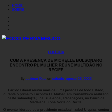
HOME
SOBRE
POLÍTICA
COM A PRESENÇA DE MICHELLE BOLSONARO
ENCONTRO PL MULHER REÚNE MULTIDÃO NO
RECIFE
By
Luzimar Dias
on
sábado, agosto 26, 2023
Partido Liberal reuniu mais de 3 mil pessoas de todo Estado,
durante o primeiro Encontro PL Mulher. em Pernambuco realizado
neste sábaado(26), na Blue Angel, Recepeções, no Bairro da
Madalena, Zona Norte do Recife.
O evento liderado pela presidente estadual, Izabel Urquiza, contou