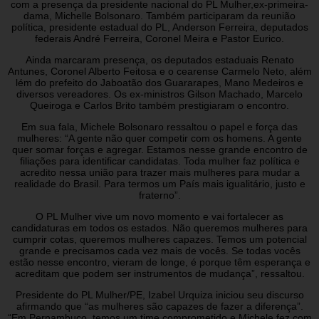
com a presença da presidente nacional do PL Mulher,ex-primeira-
dama, Michelle Bolsonaro. Também participaram da reunião
política, presidente estadual do PL, Anderson Ferreira, deputados
federais André Ferreira, Coronel Meira e Pastor Eurico.
Ainda marcaram presença, os deputados estaduais Renato
Antunes, Coronel Alberto Feitosa e o cearense Carmelo Neto, além
lém do prefeito do Jaboatão dos Guararapes, Mano Medeiros e
diversos vereadores. Os ex-ministros Gilson Machado, Marcelo
Queiroga e Carlos Brito também prestigiaram o encontro.
Em sua fala, Michele Bolsonaro ressaltou o papel e força das
mulheres: “A gente não quer competir com os homens. A gente
quer somar forças e agregar. Estamos nesse grande encontro de
filiações para identificar candidatas. Toda mulher faz política e
acredito nessa união para trazer mais mulheres para mudar a
realidade do Brasil. Para termos um País mais igualitário, justo e
fraterno”.
O PL Mulher vive um novo momento e vai fortalecer as
candidaturas em todos os estados. Não queremos mulheres para
cumprir cotas, queremos mulheres capazes. Temos um potencial
grande e precisamos cada vez mais de vocês. Se todas vocês
estão nesse encontro, vieram de longe, é porque têm esperança e
acreditam que podem ser instrumentos de mudança”, ressaltou.
Presidente do PL Mulher/PE, Izabel Urquiza iniciou seu discurso
afirmando que “as mulheres são capazes de fazer a diferença”.
“Em Pernambuco, temos um time comprometido e Michele fez com