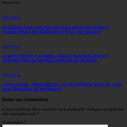
Related Posts
POLÍTICA
ELEIÇÕES 2026: EVILÁSIO MATEUS DECLARA APOIO À
CANDIDATURA DE MENDONÇA FILHO, AO SENADO
POLÍTICA
ÁLVARO PORTO E GABRIEL PORTO ROMPEM APOIO À
CANDIDATURA DE MARÍLIA ARRAES AO SENADO
POLÍTICA
COM RAQUEL, PERNAMBUCO JÁ RECUPEROU MAIS DE 1.600
QUILÔMETROS DE ESTRADAS
Deixe um comentário
O seu endereço de e-mail não será publicado.
Campos obrigatórios
são marcados com
*
Comentário
*