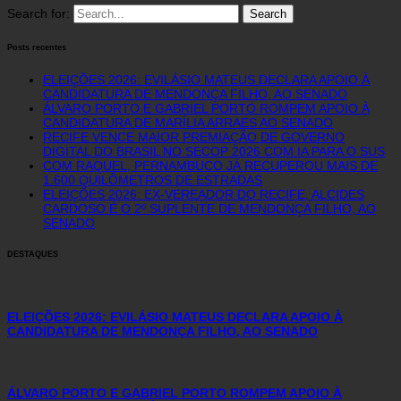
Search for:
Posts recentes
ELEIÇÕES 2026: EVILÁSIO MATEUS DECLARA APOIO À
CANDIDATURA DE MENDONÇA FILHO, AO SENADO
ÁLVARO PORTO E GABRIEL PORTO ROMPEM APOIO À
CANDIDATURA DE MARÍLIA ARRAES AO SENADO
RECIFE VENCE MAIOR PREMIAÇÃO DE GOVERNO
DIGITAL DO BRASIL NO SECOP 2026 COM IA PARA O SUS
COM RAQUEL, PERNAMBUCO JÁ RECUPEROU MAIS DE
1.600 QUILÔMETROS DE ESTRADAS
ELEIÇÕES 2026: EX-VEREADOR DO RECIFE, ALCIDES
CARDOSO É O 2º SUPLENTE DE MENDONÇA FILHO, AO
SENADO
DESTAQUES
ELEIÇÕES 2026: EVILÁSIO MATEUS DECLARA APOIO À
CANDIDATURA DE MENDONÇA FILHO, AO SENADO
ÁLVARO PORTO E GABRIEL PORTO ROMPEM APOIO À