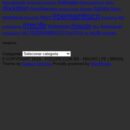
#jaboatao
#geraldojulio
#joaocampos
#hidroxicloroquina
#leitos
#lockdown
#olinda
#mariliaarraes
#oms
#mppe
#miguelcoelho
#pernambuco
#pcr
#pandemia
#pt
#paulista
#petrolina
#recife
#saude
#retomada
#vacinacao
#tce
#rafaeldantas
recife
PERNAMBUCO
POLÍTICA
FBC
pp
vereador
#vereadores
Categorias
Categorias
© COPYRIGHT 2018 - FOCOPE.COM.BR - RECIFE | PE | BRASIL
Theme by
Scissor Themes
Proudly powered by
WordPress