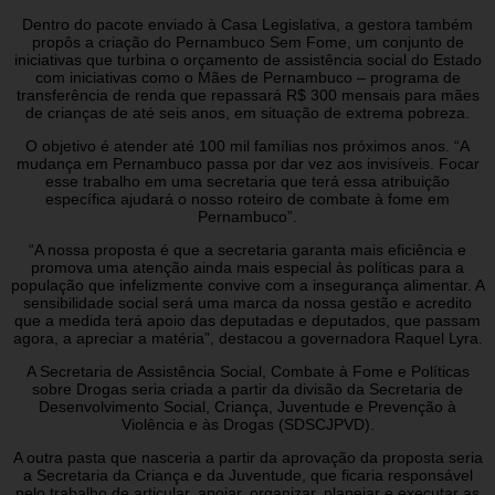
Dentro do pacote enviado à Casa Legislativa, a gestora também
propôs a criação do Pernambuco Sem Fome, um conjunto de
iniciativas que turbina o orçamento de assistência social do Estado
com iniciativas como o Mães de Pernambuco – programa de
transferência de renda que repassará R$ 300 mensais para mães
de crianças de até seis anos, em situação de extrema pobreza.
O objetivo é atender até 100 mil famílias nos próximos anos. “A
mudança em Pernambuco passa por dar vez aos invisíveis. Focar
esse trabalho em uma secretaria que terá essa atribuição
específica ajudará o nosso roteiro de combate à fome em
Pernambuco”.
“A nossa proposta é que a secretaria garanta mais eficiência e
promova uma atenção ainda mais especial às políticas para a
população que infelizmente convive com a insegurança alimentar. A
sensibilidade social será uma marca da nossa gestão e acredito
que a medida terá apoio das deputadas e deputados, que passam
agora, a apreciar a matéria”, destacou a governadora Raquel Lyra.
A Secretaria de Assistência Social, Combate à Fome e Políticas
sobre Drogas seria criada a partir da divisão da Secretaria de
Desenvolvimento Social, Criança, Juventude e Prevenção à
Violência e às Drogas (SDSCJPVD).
A outra pasta que nasceria a partir da aprovação da proposta seria
a Secretaria da Criança e da Juventude, que ficaria responsável
pelo trabalho de articular, apoiar, organizar, planejar e executar as