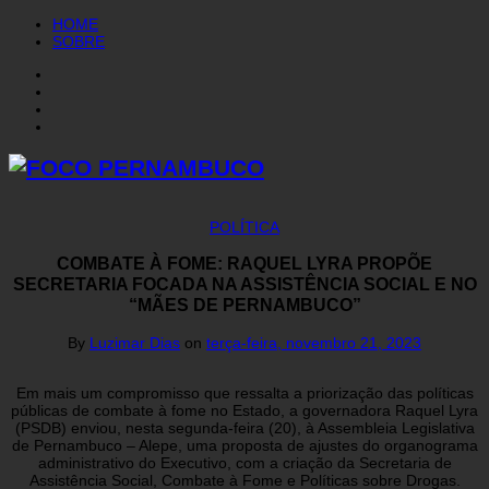
HOME
SOBRE
POLÍTICA
COMBATE À FOME: RAQUEL LYRA PROPÕE
SECRETARIA FOCADA NA ASSISTÊNCIA SOCIAL E NO
“MÃES DE PERNAMBUCO”
By
Luzimar Dias
on
terça-feira, novembro 21, 2023
Em mais um compromisso que ressalta a priorização das políticas
públicas de combate à fome no Estado, a governadora Raquel Lyra
(PSDB) enviou, nesta segunda-feira (20), à Assembleia Legislativa
de Pernambuco – Alepe, uma proposta de ajustes do organograma
administrativo do Executivo, com a criação da Secretaria de
Assistência Social, Combate à Fome e Políticas sobre Drogas.