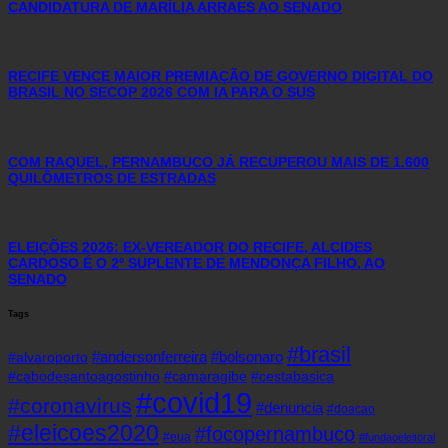
CANDIDATURA DE MARÍLIA ARRAES AO SENADO
RECIFE VENCE MAIOR PREMIAÇÃO DE GOVERNO DIGITAL DO
BRASIL NO SECOP 2026 COM IA PARA O SUS
COM RAQUEL, PERNAMBUCO JÁ RECUPEROU MAIS DE 1.600
QUILÔMETROS DE ESTRADAS
ELEIÇÕES 2026: EX-VEREADOR DO RECIFE, ALCIDES
CARDOSO É O 2º SUPLENTE DE MENDONÇA FILHO, AO
SENADO
Tags
#brasil
#andersonferreira
#bolsonaro
#alvaroporto
#cabodesantoagostinho
#camaragibe
#cestabasica
#covid19
#coronavirus
#denuncia
#doacao
#eleicoes2020
#focopernambuco
#eua
#fundaoeleitoral