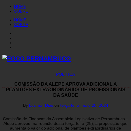
HOME
SOBRE
HOME
SOBRE
POLÍTICA
COMISSÃO DA ALEPE APROVA ADICIONAL A
PLANTÕES EXTRAORDINÁRIOS DE PROFISSIONAIS
DA SAÚDE
By
Luzimar Dias
on
terça-feira, maio 28, 2024
Comissão de Finanças da Assembleia Legislativa de Pernambuco –
Alepe aprovou, na reunião desta terça-feira (28), a proposição que
aumenta o valor do adicional de plantões extraordinários de