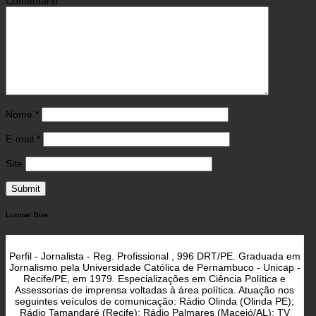
Comentário
*
Nome
*
E-mail
*
Site
Luzimar Dias
Perfil - Jornalista - Reg. Profissional , 996 DRT/PE. Graduada em
Jornalismo pela Universidade Católica de Pernambuco - Unicap -
Recife/PE, em 1979. Especializações em Ciência Política e
Assessorias de imprensa voltadas à área política. Atuação nos
seguintes veículos de comunicação: Rádio Olinda (Olinda PE);
Rádio Tamandaré (Recife); Rádio Palmares (Maceió/AL); TV