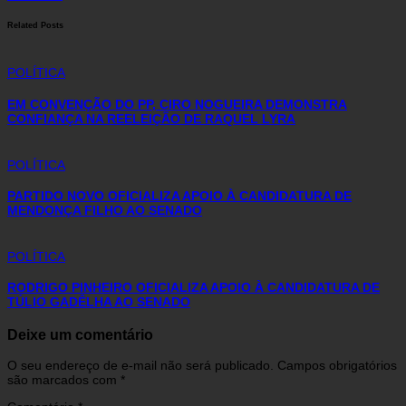
Related Posts
POLÍTICA
EM CONVENÇÃO DO PP, CIRO NOGUEIRA DEMONSTRA
CONFIANÇA NA REELEIÇÃO DE RAQUEL LYRA
POLÍTICA
PARTIDO NOVO OFICIALIZA APOIO À CANDIDATURA DE
MENDONÇA FILHO AO SENADO
POLÍTICA
RODRIGO PINHEIRO OFICIALIZA APOIO À CANDIDATURA DE
TÚLIO GADÊLHA AO SENADO
Deixe um comentário
O seu endereço de e-mail não será publicado.
Campos obrigatórios
são marcados com
*