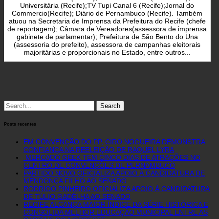
Universitária (Recife);TV Tupi Canal 6 (Recife);Jornal do
Commercio(Recife); Diário de Pernambuco (Recife). Também
atuou na Secretaria de Imprensa da Prefeitura do Recife (chefe
de reportagem); Câmara de Vereadores(assessora de imprensa
gabinete de parlamentar); Prefeitura de São Bento do Una
(assessoria do prefeito), assessora de campanhas eleitorais
majoritárias e proporcionais no Estado, entre outros...
Search
for:
Posts recentes
EM CONVENÇÃO DO PP, CIRO NOGUEIRA DEMONSTRA
CONFIANÇA NA REELEIÇÃO DE RAQUEL LYRA
MERCADO GEEK TEM CINCO DIAS DE ATRAÇÕES NO
CENTRO DE CONVENÇÕES DE PERNAMBUCO
PARTIDO NOVO OFICIALIZA APOIO À CANDIDATURA DE
MENDONÇA FILHO AO SENADO
RODRIGO PINHEIRO OFICIALIZA APOIO À CANDIDATURA
DE TÚLIO GADÊLHA AO SENADO
RECIFE ALCANÇA MAIOR ÍNDICE DA SÉRIE HISTÓRICA E
CONSOLIDA MELHOR EDUCAÇÃO MUNICIPAL ENTRE AS