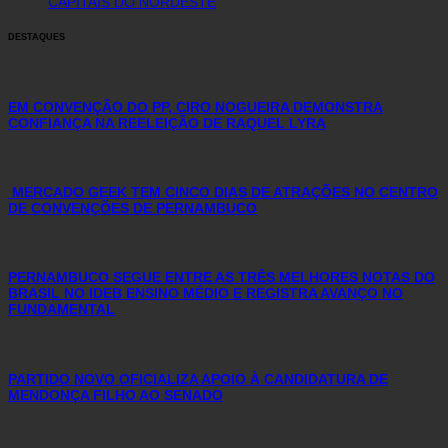
CAPITAIS DO NORDESTE
DESTAQUES
EM CONVENÇÃO DO PP, CIRO NOGUEIRA DEMONSTRA
CONFIANÇA NA REELEIÇÃO DE RAQUEL LYRA
MERCADO GEEK TEM CINCO DIAS DE ATRAÇÕES NO CENTRO
DE CONVENÇÕES DE PERNAMBUCO
PERNAMBUCO SEGUE ENTRE AS TRÊS MELHORES NOTAS DO
BRASIL NO IDEB ENSINO MÉDIO E REGISTRA AVANÇO NO
FUNDAMENTAL
PARTIDO NOVO OFICIALIZA APOIO À CANDIDATURA DE
MENDONÇA FILHO AO SENADO