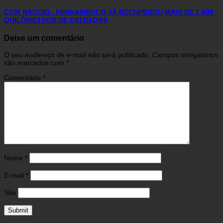
COM RAQUEL, PERNAMBUCO JÁ RECUPEROU MAIS DE 1.600
QUILÔMETROS DE ESTRADAS
Deixe um comentário
O seu endereço de e-mail não será publicado.
Campos obrigatórios
são marcados com
*
Comentário
*
Nome
*
E-mail
*
Site