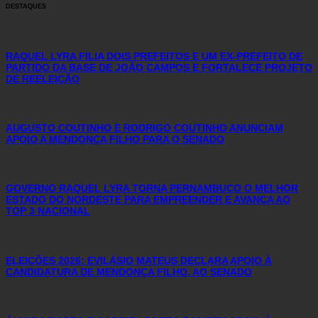
DESTAQUES
RAQUEL LYRA FILIA DOIS PREFEITOS E UM EX-PREFEITO DE
PARTIDO DA BASE DE JOÃO CAMPOS E FORTALECE PROJETO
DE REELEIÇÃO
AUGUSTO COUTINHO E RODRIGO COUTINHO ANUNCIAM
APOIO A MENDONÇA FILHO PARA O SENADO
GOVERNO RAQUEL LYRA TORNA PERNAMBUCO O MELHOR
ESTADO DO NORDESTE PARA EMPREENDER E AVANÇA AO
TOP 3 NACIONAL
ELEIÇÕES 2026: EVILÁSIO MATEUS DECLARA APOIO À
CANDIDATURA DE MENDONÇA FILHO, AO SENADO