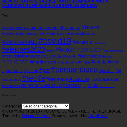
ÁLVARO PORTO E GABRIEL PORTO ROMPEM APOIO À
CANDIDATURA DE MARÍLIA ARRAES AO SENADO
Tags
#brasil
#andersonferreira
#bolsonaro
#alvaroporto
#cabodesantoagostinho
#camaragibe
#cestabasica
#covid19
#coronavirus
#denuncia
#doacao
#eleicoes2020
#focopernambuco
#eua
#fundaoeleitoral
#jaboatao
#geraldojulio
#joaocampos
#hidroxicloroquina
#leitos
#lockdown
#olinda
#mariliaarraes
#oms
#mppe
#miguelcoelho
#pernambuco
#pcr
#pandemia
#pt
#paulista
#petrolina
#recife
#saude
#retomada
#vacinacao
#tce
#rafaeldantas
recife
PERNAMBUCO
POLÍTICA
FBC
pp
vereador
#vereadores
Categorias
Categorias
© COPYRIGHT 2018 - FOCOPE.COM.BR - RECIFE | PE | BRASIL
Theme by
Scissor Themes
Proudly powered by
WordPress