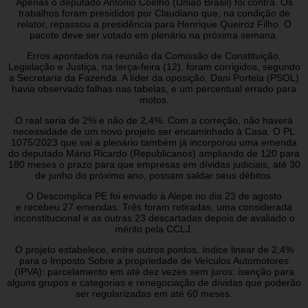
Apenas o deputado Antônio Coelho (União Brasil) foi contra. Os
trabalhos foram presididos por Claudiano que, na condição de
relator, repassou a presidência para Henrique Queiroz Filho. O
pacote deve ser votado em plenário na próxima semana.
Erros apontados na reunião da Comissão de Constituição,
Legislação e Justiça, na terça-feira (12), foram corrigidos, segundo
a Secretaria da Fazenda. A líder da oposição, Dani Portela (PSOL)
havia observado falhas nas tabelas, e um percentual errado para
motos.
O real seria de 2% e não de 2,4%. Com a correção, não haverá
necessidade de um novo projeto ser encaminhado à Casa. O PL
1075/2023 que vai a plenário também já incorporou uma emenda
do deputado Mário Ricardo (Republicanos) ampliando de 120 para
180 meses o prazo para que empresas em dívidas judiciais, até 30
de junho do próximo ano, possam saldar seus débitos.
O Descomplica PE foi enviado à Alepe no dia 23 de agosto
e recebeu 27 emendas. Três foram retiradas, uma considerada
inconstitucional e as outras 23 descartadas depois de avaliado o
mérito pela CCLJ.
O projeto estabelece, entre outros pontos, índice linear de 2,4%
para o Imposto Sobre a propriedade de Veículos Automotores
(IPVA): parcelamento em até dez vezes sem juros: isenção para
alguns grupos e categorias e renegociação de dívidas que poderão
ser regularizadas em até 60 meses.