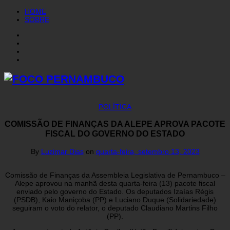
HOME
SOBRE
POLÍTICA
COMISSÃO DE FINANÇAS DA ALEPE APROVA PACOTE
FISCAL DO GOVERNO DO ESTADO
By
Luzimar Dias
on
quarta-feira, setembro 13, 2023
Comissão de Finanças da Assembleia Legislativa de Pernambuco –
Alepe aprovou na manhã desta quarta-feira (13) pacote fiscal
enviado pelo governo do Estado. Os deputados Izaías Régis
(PSDB), Kaio Maniçoba (PP) e Luciano Duque (Solidariedade)
seguiram o voto do relator, o deputado Claudiano Martins Filho
(PP).