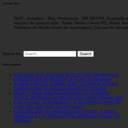
Luzimar Dias
Perfil - Jornalista - Reg. Profissional , 996 DRT/PE. Graduad
veículos de comunicação: Rádio Olinda (Olinda PE); Rádio Tam
Prefeitura do Recife (chefe de reportagem); Câmara de Vereado
Search for:
Posts recentes
ELEIÇÕES 2026: EVILÁSIO MATEUS DECLARA APOIO À
CANDIDATURA DE MENDONÇA FILHO, AO SENADO
ÁLVARO PORTO E GABRIEL PORTO ROMPEM APOIO À
CANDIDATURA DE MARÍLIA ARRAES AO SENADO
RECIFE VENCE MAIOR PREMIAÇÃO DE GOVERNO
DIGITAL DO BRASIL NO SECOP 2026 COM IA PARA O SUS
COM RAQUEL, PERNAMBUCO JÁ RECUPEROU MAIS DE
1.600 QUILÔMETROS DE ESTRADAS
ELEIÇÕES 2026: EX-VEREADOR DO RECIFE, ALCIDES
CARDOSO É O 2º SUPLENTE DE MENDONÇA FILHO, AO
SENADO