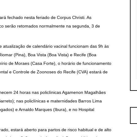
rá fechado nesta feriado de Corpus Christi. As
lico serão retomados normalmente na segunda, 3 de
e atualização de calendário vacinal funcionam das 9h às
omar (Pina), Boa Vista (Boa Vista) e Recife (Boa
rio de Moraes (Casa Forte), o horário de funcionamento
ental e Controle de Zoonoses do Recife (CVA) estará de
necem 24 horas nas policlínicas Agamenon Magalhães
rreto); nas policlínicas e maternidades Barros Lima
ogados) e Arnaldo Marques (Ibura), e no Hospital
do, estará aberto para partos de risco habitual e de alto