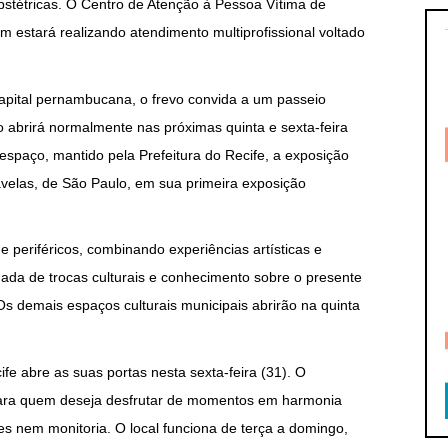
bstétricas. O Centro de Atenção à Pessoa Vítima de
estará realizando atendimento multiprofissional voltado
apital pernambucana, o frevo convida a um passeio
o abrirá normalmente nas próximas quinta e sexta-feira
espaço, mantido pela Prefeitura do Recife, a exposição
avelas, de São Paulo, em sua primeira exposição
e periféricos, combinando experiências artísticas e
nada de trocas culturais e conhecimento sobre o presente
.Os demais espaços culturais municipais abrirão na quinta
fe abre as suas portas nesta sexta-feira (31). O
ara quem deseja desfrutar de momentos em harmonia
es nem monitoria. O local funciona de terça a domingo,