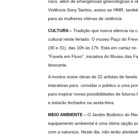
risco, além de emergências ginecológicas e o
Violência Sony Santos, anexo ao HMR, também 
para as mulheres vítimas de violência.
CULTURA –
Tradição que nunca silencia na c
cultural neste feriado. O museu Paço do Frev
(30 e 31), das 10h às 17h. Está em cartaz no 
“Favela em Fluxo”, iniciativa do Museu das F
itinerante.
A mostra reúne obras de 22 artistas de favela 
interativas para convidar o público a uma jor
para inspirar novas possibilidades de futuros
e estarão fechados na sexta-feira.
MEIO AMBIENTE –
O Jardim Botânico do Reci
equipamento ambiental é uma ótima opção p
com a natureza. Neste dia, não terão atividad