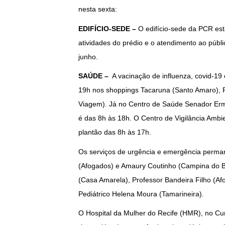
nesta sexta:
EDIFÍCIO-SEDE –
O edifício-sede da PCR esta
atividades do prédio e o atendimento ao púb
junho.
SAÚDE –
A vacinação de influenza, covid-19 
19h nos shoppings Tacaruna (Santo Amaro), Ri
Viagem). Já no Centro de Saúde Senador Ermí
é das 8h às 18h. O Centro de Vigilância Ambi
plantão das 8h às 17h.
Os serviços de urgência e emergência perma
(Afogados) e Amaury Coutinho (Campina do Ba
(Casa Amarela), Professor Bandeira Filho (Af
Pediátrico Helena Moura (Tamarineira).
O Hospital da Mulher do Recife (HMR), no Cura