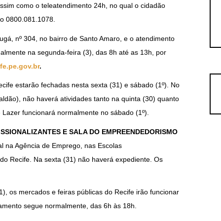
assim como o teleatendimento 24h, no qual o cidadão
do 0800.081.1078.
ugá, nº 304, no bairro de Santo Amaro, e o atendimento
almente na segunda-feira (3), das 8h até as 13h, por
ife.pe.gov.br
.
ife estarão fechadas nesta sexta (31) e sábado (1º). No
dão), não haverá atividades tanto na quinta (30) quanto
e Lazer funcionará normalmente no sábado (1º).
ISSIONALIZANTES E SALA DO EMPREENDEDORISMO
al na Agência de Emprego, nas Escolas
do Recife. Na sexta (31) não haverá expediente. Os
1), os mercados e feiras públicas do Recife irão funcionar
onamento segue normalmente, das 6h às 18h.