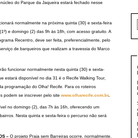
conúcleo do Parque da Jaqueira estará fechado nesse
ionará normalmente na próxima quinta (30) e sexta-feira
1º) e domingo (2) das 9h às 18h, com acesso gratuito. A
ograma Recentro, deve ser feita, preferencialmente, pelo
serviço de barqueiros que realizam a travessia do Marco
rão funcionar normalmente nesta quinta (30) e sexta-
e estará disponível no dia 31 é o Recife Walking Tour,
 da programação do Olha! Recife. Para os roteiros
s podem se inscrever pelo site
www.olharecife.com.br
.
nível no domingo (2), das 7h às 16h, oferecendo um
airros. Nesta quinta e sexta-feira o percurso não será
OS –
O projeto Praia sem Barreiras ocorre, normalmente,