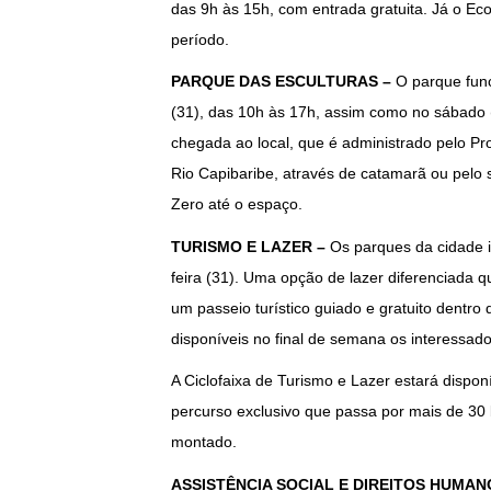
das 9h às 15h, com entrada gratuita. Já o E
período.
PARQUE DAS ESCULTURAS –
O parque func
(31), das 10h às 17h, assim como no sábado (
chegada ao local, que é administrado pelo Pr
Rio Capibaribe, através de catamarã ou pelo 
Zero até o espaço.
TURISMO E LAZER –
Os parques da cidade i
feira (31). Uma opção de lazer diferenciada qu
um passeio turístico guiado e gratuito dentro
disponíveis no final de semana os interessado
A Ciclofaixa de Turismo e Lazer estará dispo
percurso exclusivo que passa por mais de 30 b
montado.
ASSISTÊNCIA SOCIAL E DIREITOS HUMAN