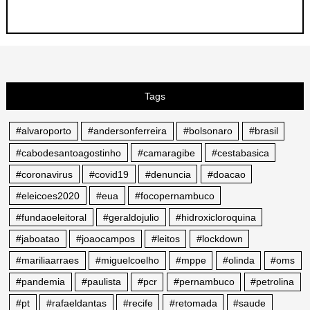
Tags
#alvaroporto
#andersonferreira
#bolsonaro
#brasil
#cabodesantoagostinho
#camaragibe
#cestabasica
#coronavirus
#covid19
#denuncia
#doacao
#eleicoes2020
#eua
#focopernambuco
#fundaoeleitoral
#geraldojulio
#hidroxicloroquina
#jaboatao
#joaocampos
#leitos
#lockdown
#mariliaarraes
#miguelcoelho
#mppe
#olinda
#oms
#pandemia
#paulista
#pcr
#pernambuco
#petrolina
#pt
#rafaeldantas
#recife
#retomada
#saude