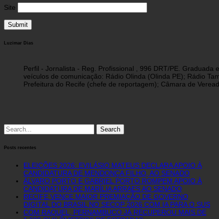
Site
Luzimar Dias
Perfil - Jornalista - Reg. Profissional , 996 DRT/PE. Graduad
veículos de comunicação: Rádio Olinda (Olinda PE); Rádio Tam
Prefeitura do Recife (chefe de reportagem); Câmara de Vereado
Search
for:
Posts recentes
ELEIÇÕES 2026: EVILÁSIO MATEUS DECLARA APOIO À
CANDIDATURA DE MENDONÇA FILHO, AO SENADO
ÁLVARO PORTO E GABRIEL PORTO ROMPEM APOIO À
CANDIDATURA DE MARÍLIA ARRAES AO SENADO
RECIFE VENCE MAIOR PREMIAÇÃO DE GOVERNO
DIGITAL DO BRASIL NO SECOP 2026 COM IA PARA O SUS
COM RAQUEL, PERNAMBUCO JÁ RECUPEROU MAIS DE