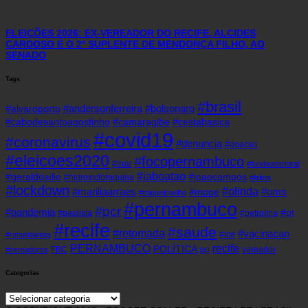
ELEIÇÕES 2026: EX-VEREADOR DO RECIFE, ALCIDES
CARDOSO É O 2º SUPLENTE DE MENDONÇA FILHO, AO
SENADO
Tags
#brasil
#andersonferreira
#bolsonaro
#alvaroporto
#cabodesantoagostinho
#camaragibe
#cestabasica
#covid19
#coronavirus
#denuncia
#doacao
#eleicoes2020
#focopernambuco
#eua
#fundaoeleitoral
#jaboatao
#geraldojulio
#joaocampos
#hidroxicloroquina
#leitos
#lockdown
#olinda
#mariliaarraes
#oms
#mppe
#miguelcoelho
#pernambuco
#pcr
#pandemia
#pt
#paulista
#petrolina
#recife
#saude
#retomada
#vacinacao
#tce
#rafaeldantas
recife
PERNAMBUCO
POLÍTICA
FBC
pp
vereador
#vereadores
Categorias
Categorias