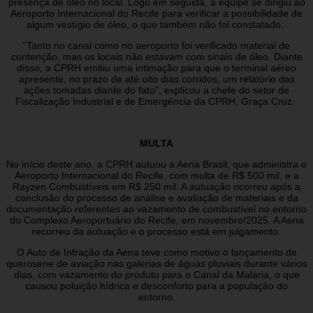
presença de óleo no local. Logo em seguida, a equipe se dirigiu ao
Aeroporto Internacional do Recife para verificar a possibilidade de
algum vestígio de óleo, o que também não foi constatado.
“Tanto no canal como no aeroporto foi verificado material de
contenção, mas os locais não estavam com sinais de óleo. Diante
disso, a CPRH emitiu uma intimação para que o terminal aéreo
apresente, no prazo de até oito dias corridos, um relatório das
ações tomadas diante do fato”, explicou a chefe do setor de
Fiscalização Industrial e de Emergência da CPRH, Graça Cruz.
MULTA
No início deste ano, a CPRH autuou a Aena Brasil, que administra o
Aeroporto Internacional do Recife, com multa de R$ 500 mil, e a
Rayzen Combustíveis em R$ 250 mil. A autuação ocorreu após a
conclusão do processo de análise e avaliação de materiais e da
documentação referentes ao vazamento de combustível no entorno
do Complexo Aeroportuário do Recife, em novembro/2025. A Aena
recorreu da autuação e o processo está em julgamento.
O Auto de Infração da Aena teve como motivo o lançamento de
querosene de aviação nas galerias de águas pluviais durante vários
dias, com vazamento do produto para o Canal da Malária, o que
causou poluição hídrica e desconforto para a população do
entorno.