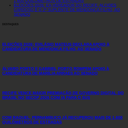
1.600 QUILÔMETROS DE ESTRADAS
ELEIÇÕES 2026: EX-VEREADOR DO RECIFE, ALCIDES
CARDOSO É O 2º SUPLENTE DE MENDONÇA FILHO, AO
SENADO
DESTAQUES
ELEIÇÕES 2026: EVILÁSIO MATEUS DECLARA APOIO À
CANDIDATURA DE MENDONÇA FILHO, AO SENADO
ÁLVARO PORTO E GABRIEL PORTO ROMPEM APOIO À
CANDIDATURA DE MARÍLIA ARRAES AO SENADO
RECIFE VENCE MAIOR PREMIAÇÃO DE GOVERNO DIGITAL DO
BRASIL NO SECOP 2026 COM IA PARA O SUS
COM RAQUEL, PERNAMBUCO JÁ RECUPEROU MAIS DE 1.600
QUILÔMETROS DE ESTRADAS