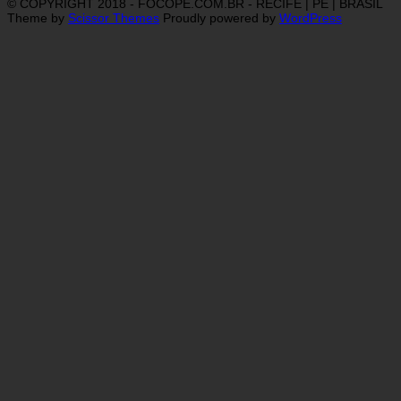
© COPYRIGHT 2018 - FOCOPE.COM.BR - RECIFE | PE | BRASIL
Theme by
Scissor Themes
Proudly powered by
WordPress