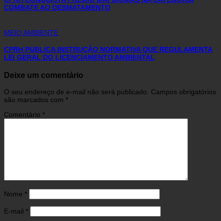
COMBATE AO DESMATAMENTO
MEIO AMBIENTE
CPRH PUBLICA INSTRUÇÃO NORMATIVA QUE REGULAMENTA
LEI GERAL DO LICENCIAMENTO AMBIENTAL
Deixe um comentário
O seu endereço de e-mail não será publicado.
Campos obrigatórios
são marcados com
*
Comentário
*
Nome
*
E-mail
*