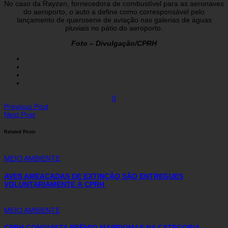
No caso da Rayzen, fornecedora de combustível para as aeronaves
do aeroporto, o auto a define como corresponsável pelo
lançamento de querosene de aviação nas galerias de águas
pluviais no pátio do aeroporto.
Foto – Divulgação/CPRH
0
Previous Post
Next Post
Related Posts
MEIO AMBIENTE
AVES AMEAÇADAS DE EXTINÇÃO SÃO ENTREGUES
VOLUNTARIAMENTE À CPRH
MEIO AMBIENTE
CPRH CONQUISTA PRÊMIO MAPBIOMAS NA CATEGORIA