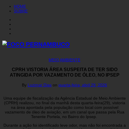
HOME
SOBRE
MEIO AMBIENTE
CPRH VISTORIA ÁREA SUSPEITA DE TER SIDO
ATINGIDA POR VAZAMENTO DE ÓLEO, NO IPSEP
By
Luzimar Dias
on
quarta-feira, abril 29, 2026
Uma equipe de fiscalização da Agência Estadual de Meio Ambiente
(CPRH) realizou, no final da manhã desta quarta-feira(29), vistoria
na área apontada pela população como local com possível
vazamento de óleo de aviação, em um canal que passa pela Rua
Tenente Portela, no Bairro do Ipsep.
Durante a ação foi identificado leve odor, mas não foi encontrada a