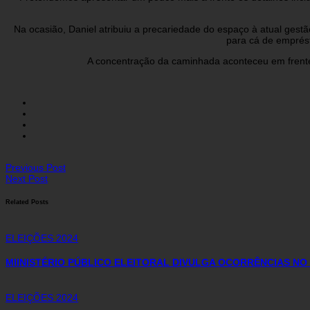
Na ocasião, Daniel atribuiu a precariedade do espaço à atual ges
para cá de emprést
A concentração da caminhada aconteceu em frente
Previous Post
Next Post
Related Posts
ELEIÇÕES 2024
MIINISTÉRIO PÚBLICO ELEITORAL DIVULGA OCORRÊNCIAS NO
ELEIÇÕES 2024