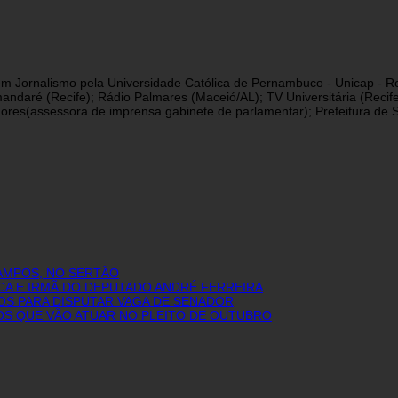
a em Jornalismo pela Universidade Católica de Pernambuco - Unicap - Re
andaré (Recife); Rádio Palmares (Maceió/AL); TV Universitária (Reci
res(assessora de imprensa gabinete de parlamentar); Prefeitura de São
AMPOS, NO SERTÃO
CA E IRMÃ DO DEPUTADO ANDRÉ FERREIRA
OS PARA DISPUTAR VAGA DE SENADOR
IOS QUE VÃO ATUAR NO PLEITO DE OUTUBRO