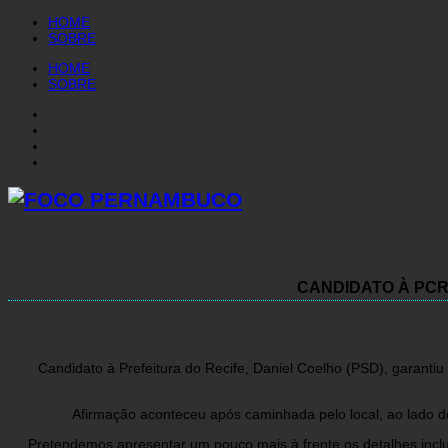
HOME
SOBRE
HOME
SOBRE
CANDIDATO À PC
Candidato à Prefeitura do Recife, Daniel Coelho (PSD), garant
Afirmação aconteceu após caminhada pelo local, ao lado d
Pretendemos apresentar um pouco mais à frente os detalhes inclu