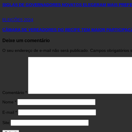
SIGLAS DE GOVERNADORES NOVATOS ELEGERAM MAIS PREFEI
ELEIÇÕES 2024
CÂMARA DE VEREADORES DO RECIFE TEM MAIOR PARTICIPAÇ
Deixe um comentário
O seu endereço de e-mail não será publicado.
Campos obrigatórios
Comentário
*
Nome
*
E-mail
*
Site