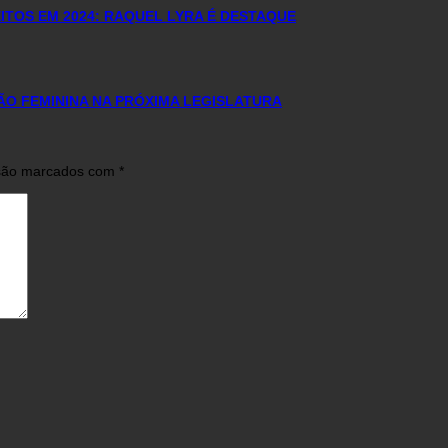
TOS EM 2024: RAQUEL LYRA É DESTAQUE
ÃO FEMININA NA PRÓXIMA LEGISLATURA
 são marcados com
*