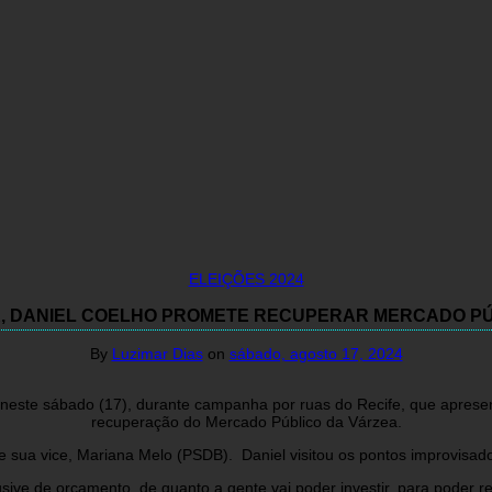
ELEIÇÕES 2024
R, DANIEL COELHO PROMETE RECUPERAR MERCADO PÚ
By
Luzimar Dias
on
sábado, agosto 17, 2024
iu neste sábado (17), durante campanha por ruas do Recife, que apre
recuperação do Mercado Público da Várzea.
e sua vice, Mariana Melo (PSDB). Daniel visitou os pontos improvisad
sive de orçamento, de quanto a gente vai poder investir. para poder 