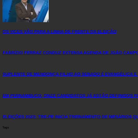
OS VICES VÃO PARA A LINHA DE FRENTE DA ELEIÇÃO
FABRÍZIO FERRAZ CONDUZ EXTENSA AGENDA DE JOÃO CAMP
SUPLENTE DE MENDONÇA FILHO AO SENADO É EVANGÉLICA E
EM PERNAMBUCO, ONZE CANDIDATOS JÁ ESTÃO DEFINIDOS P
ELEIÇÕES 2023: TRE-PE INICIA TREINAMENTO DE MESÁRIOS 
Tags