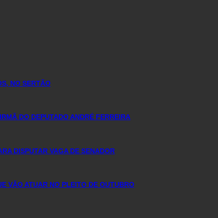
OS, NO SERTÃO
 IRMÃ DO DEPUTADO ANDRÉ FERREIRA
ARA DISPUTAR VAGA DE SENADOR
QUE VÃO ATUAR NO PLEITO DE OUTUBRO