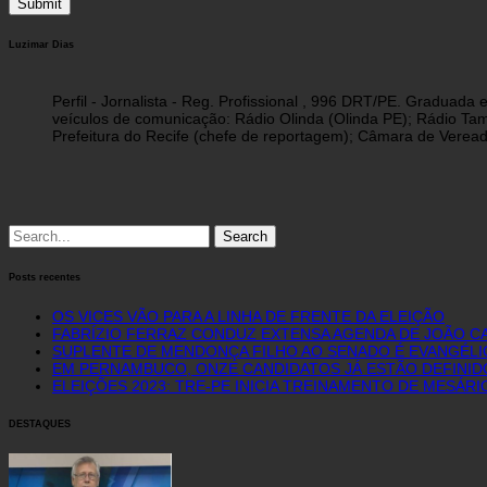
Luzimar Dias
Perfil - Jornalista - Reg. Profissional , 996 DRT/PE. Graduad
veículos de comunicação: Rádio Olinda (Olinda PE); Rádio Tam
Prefeitura do Recife (chefe de reportagem); Câmara de Vereado
Search
for:
Posts recentes
OS VICES VÃO PARA A LINHA DE FRENTE DA ELEIÇÃO
FABRÍZIO FERRAZ CONDUZ EXTENSA AGENDA DE JOÃO C
SUPLENTE DE MENDONÇA FILHO AO SENADO É EVANGÉLI
EM PERNAMBUCO, ONZE CANDIDATOS JÁ ESTÃO DEFINID
ELEIÇÕES 2023: TRE-PE INICIA TREINAMENTO DE MESÁR
DESTAQUES