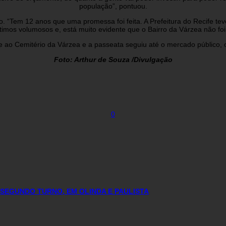
população”, pontuou.
tão. “Tem 12 anos que uma promessa foi feita. A Prefeitura do Recife
imos volumosos e, está muito evidente que o Bairro da Várzea não foi p
 ao Cemitério da Várzea e a passeata seguiu até o mercado público, 
Foto: Arthur de Souza /Divulgação
0
 SEGUNDO TURNO, EM OLINDA E PAULISTA