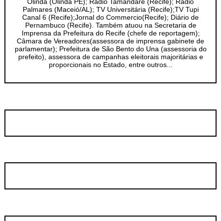
Olinda (Olinda PE); Rádio Tamandaré (Recife); Rádio
Palmares (Maceió/AL); TV Universitária (Recife);TV Tupi
Canal 6 (Recife);Jornal do Commercio(Recife); Diário de
Pernambuco (Recife). Também atuou na Secretaria de
Imprensa da Prefeitura do Recife (chefe de reportagem);
Câmara de Vereadores(assessora de imprensa gabinete de
parlamentar); Prefeitura de São Bento do Una (assessoria do
prefeito), assessora de campanhas eleitorais majoritárias e
proporcionais no Estado, entre outros...