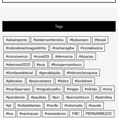
Tags
#alvaroporto
#andersonferreira
#bolsonaro
#brasil
#cabodesantoagostinho
#camaragibe
#cestabasica
#coronavirus
#covid19
#denuncia
#doacao
#eleicoes2020
#eua
#focopernambuco
#fundaoeleitoral
#geraldojulio
#hidroxicloroquina
#jaboatao
#joaocampos
#leitos
#lockdown
#mariliaarraes
#miguelcoelho
#mppe
#olinda
#oms
#pandemia
#paulista
#pcr
#pernambuco
#petrolina
#pt
#rafaeldantas
#recife
#retomada
#saude
#tce
#vacinacao
#vereadores
FBC
PERNAMBUCO