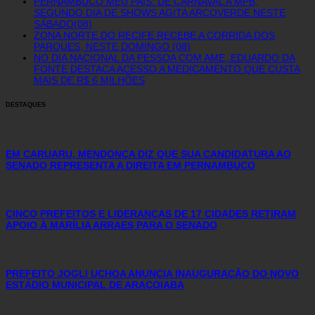
PERNAMBUCO MEU PAÍS: DE CARNAVAL A MPB,
SEGUNDO DIA DE SHOWS AGITA ARCOVERDE NESTE
SÁBADO(08)
ZONA NORTE DO RECIFE RECEBE A CORRIDA DOS
PARQUES, NESTE DOMINGO (08)
NO DIA NACIONAL DA PESSOA COM AME, EDUARDO DA
FONTE DESTACA ACESSO A MEDICAMENTO QUE CUSTA
MAIS DE R$ 6 MILHÕES
DESTAQUES
EM CARUARU, MENDONÇA DIZ QUE SUA CANDIDATURA AO
SENADO REPRESENTA A DIREITA EM PERNAMBUCO
CINCO PREFEITOS E LIDERANÇAS DE 17 CIDADES RETIRAM
APOIO À MARÍLIA ARRAES PARA O SENADO
PREFEITO JOGLI UCHOA ANUNCIA INAUGURAÇÃO DO NOVO
ESTÁDIO MUNICIPAL DE ARAÇOIABA