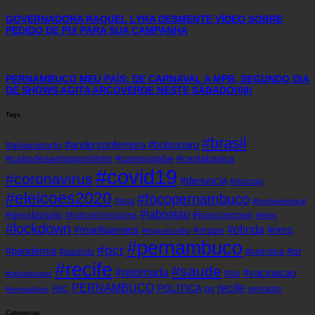
GOVERNADORA RAQUEL LYRA DESMENTE VÍDEO SOBRE
PEDIDO DE PIX PARA SUA CAMPANHA
PERNAMBUCO MEU PAÍS: DE CARNAVAL A MPB, SEGUNDO DIA
DE SHOWS AGITA ARCOVERDE NESTE SÁBADO(08)
Tags
#brasil
#andersonferreira
#bolsonaro
#alvaroporto
#cabodesantoagostinho
#camaragibe
#cestabasica
#covid19
#coronavirus
#denuncia
#doacao
#eleicoes2020
#focopernambuco
#eua
#fundaoeleitoral
#jaboatao
#geraldojulio
#joaocampos
#hidroxicloroquina
#leitos
#lockdown
#olinda
#mariliaarraes
#oms
#mppe
#miguelcoelho
#pernambuco
#pcr
#pandemia
#pt
#paulista
#petrolina
#recife
#saude
#retomada
#vacinacao
#tce
#rafaeldantas
recife
PERNAMBUCO
POLÍTICA
FBC
pp
vereador
#vereadores
Categorias