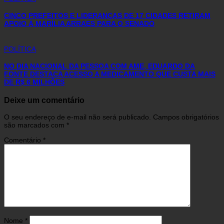
CINCO PREFEITOS E LIDERANÇAS DE 17 CIDADES RETIRAM
APOIO À MARÍLIA ARRAES PARA O SENADO
POLÍTICA
NO DIA NACIONAL DA PESSOA COM AME, EDUARDO DA
FONTE DESTACA ACESSO A MEDICAMENTO QUE CUSTA MAIS
DE R$ 6 MILHÕES
Deixe um comentário
O seu endereço de e-mail não será publicado.
Campos obrigatórios
são marcados com
*
Comentário
*
Nome
*