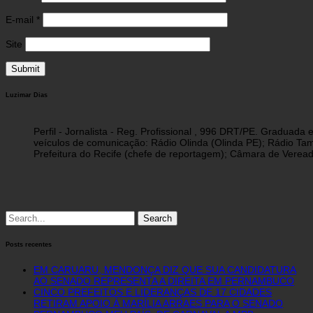
E-mail
*
Site
Luzimar Dias
Perfil - Jornalista - Reg. Profissional , 996 DRT/PE. Graduad
veículos de comunicação: Rádio Olinda (Olinda PE); Rádio Tam
Prefeitura do Recife (chefe de reportagem); Câmara de Vereado
Search
for:
Posts recentes
EM CARUARU, MENDONÇA DIZ QUE SUA CANDIDATURA
AO SENADO REPRESENTA A DIREITA EM PERNAMBUCO
CINCO PREFEITOS E LIDERANÇAS DE 17 CIDADES
RETIRAM APOIO À MARÍLIA ARRAES PARA O SENADO