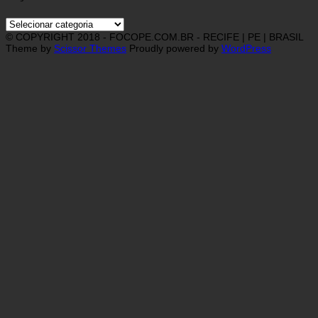
Categorias
© COPYRIGHT 2018 - FOCOPE.COM.BR - RECIFE | PE | BRASIL
Theme by
Scissor Themes
Proudly powered by
WordPress