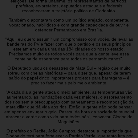
eleições. De forma unânime, os representantes de partidos,
prefeitos, ex-prefeitos, deputados estaduais e federais
reconheceram a trajetória política de Clodoaldo.
Também o apontaram como um político arejado, competente,
vocacionado, habilidoso e com grande capacidade de ouvir e
defender Pernambuco em Brasília.
“Aqui, eu quero assumir um compromisso com vocês, de levar as
bandeiras do PV e fazer com que o partido e os seus princípios
estejam em cada uma das 184 cidades do nosso estado.
Precisamos muito de todos vocês para que a gente leve essa
centelha de esperança para todos os pernambucanos”.
O Deputado usou os desastres da Mata Sul – região que muito
sofreu com cheias históricas – para dizer que, apesar de terem
saído do papel cinco importantes projetos para barragens – é
preciso fazer mais pelo meio ambiente.
“A cada dia a gente ataca o meio ambiente, as temperaturas vão
aumentando, as inundações cada vez maiores, o assoreamento
dos rios sem a preocupação com saneamento e recomposição da
mata ciliar que dá vida aos rios. Então, a gente não pode pensar
em apenas enxugar o gelo. Passou da hora da sociedade mundial
abraçar o verde como vida para todos nós”, convocou Clodoaldo
Magalhães.
O prefeito do Recife, João Campos, destacou a importância que
Clodoaldo terá para fortalecer o Partido Verde “que tanto luta por