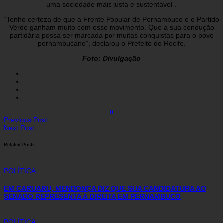
uma sociedade mais justa e sustentável”.
“Tenho certeza de que a Frente Popular de Pernambuco e o Partido
Verde ganham muito com esse movimento. Que a sua condução
partidária possa ser marcada por muitas conquistas para o povo
pernambucano”, declarou o Prefeito do Recife.
Foto: Divulgação
0
Previous Post
Next Post
Related Posts
POLÍTICA
EM CARUARU, MENDONÇA DIZ QUE SUA CANDIDATURA AO
SENADO REPRESENTA A DIREITA EM PERNAMBUCO
POLÍTICA