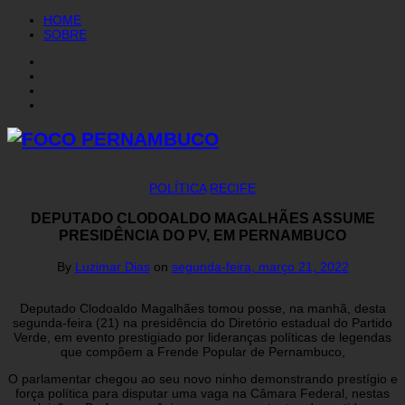
HOME
SOBRE
POLÍTICA
RECIFE
DEPUTADO CLODOALDO MAGALHÃES ASSUME
PRESIDÊNCIA DO PV, EM PERNAMBUCO
By
Luzimar Dias
on
segunda-feira, março 21, 2022
Deputado Clodoaldo Magalhães tomou posse, na manhã, desta
segunda-feira (21) na presidência do Diretório estadual do Partido
Verde, em evento prestigiado por lideranças políticas de legendas
que compõem a Frende Popular de Pernambuco,
O parlamentar chegou ao seu novo ninho demonstrando prestígio e
força política para disputar uma vaga na Câmara Federal, nestas