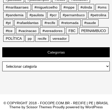
#mariliaarraes
#miguelcoelho
#mppe
#olinda
#oms
#pandemia
#paulista
#pcr
#pernambuco
#petrolina
#pt
#rafaeldantas
#recife
#retomada
#saude
#tce
#vacinacao
#vereadores
FBC
PERNAMBUCO
POLÍTICA
pp
recife
vereador
Categorias
Categorias
© COPYRIGHT 2018 - FOCOPE.COM.BR - RECIFE | PE | BRASIL
Theme by
Scissor Themes
Proudly powered by
WordPress