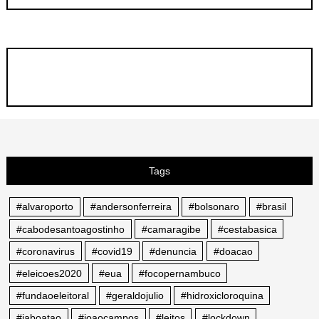
Tags
#alvaroporto
#andersonferreira
#bolsonaro
#brasil
#cabodesantoagostinho
#camaragibe
#cestabasica
#coronavirus
#covid19
#denuncia
#doacao
#eleicoes2020
#eua
#focopernambuco
#fundaoeleitoral
#geraldojulio
#hidroxicloroquina
#jaboatao
#joaocampos
#leitos
#lockdown