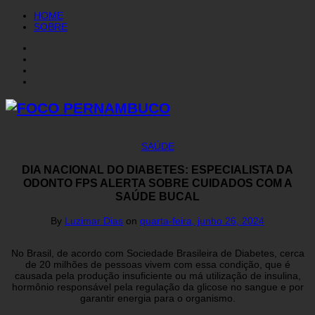
HOME
SOBRE
SAÚDE
DIA NACIONAL DO DIABETES: ESPECIALISTA DA
ODONTO FPS ALERTA SOBRE CUIDADOS COM A
SAÚDE BUCAL
By
Luzimar Dias
on
quarta-feira, junho 26, 2024
No Brasil, de acordo com Sociedade Brasileira de Diabetes, cerca
de 20 milhões de pessoas vivem com essa condição, que é
causada pela produção insuficiente ou má utilização de insulina,
hormônio responsável pela regulação da glicose no sangue e por
garantir energia para o organismo.