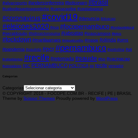
#brasil
#andersonferreira
#bolsonaro
#alvaroporto
#cabodesantoagostinho
#camaragibe
#cestabasica
#covid19
#coronavirus
#denuncia
#doacao
#eleicoes2020
#focopernambuco
#eua
#fundaoeleitoral
#jaboatao
#geraldojulio
#joaocampos
#hidroxicloroquina
#leitos
#lockdown
#olinda
#mariliaarraes
#oms
#mppe
#miguelcoelho
#pernambuco
#pcr
#pandemia
#pt
#paulista
#petrolina
#recife
#saude
#retomada
#vacinacao
#tce
#rafaeldantas
recife
PERNAMBUCO
POLÍTICA
FBC
pp
vereador
#vereadores
Categorias
Categorias
© COPYRIGHT 2018 - FOCOPE.COM.BR - RECIFE | PE | BRASIL
Theme by
Scissor Themes
Proudly powered by
WordPress