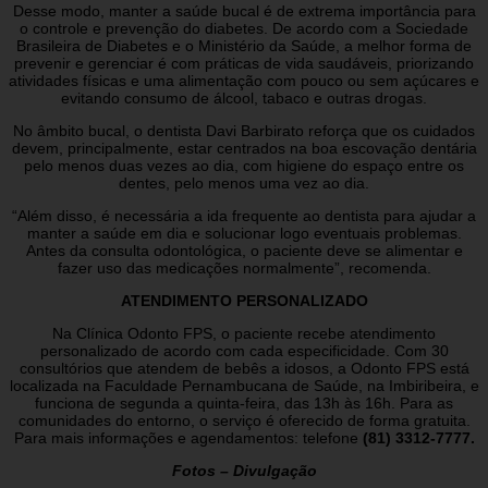
Desse modo, manter a saúde bucal é de extrema importância para
o controle e prevenção do diabetes. De acordo com a Sociedade
Brasileira de Diabetes e o Ministério da Saúde, a melhor forma de
prevenir e gerenciar é com práticas de vida saudáveis, priorizando
atividades físicas e uma alimentação com pouco ou sem açúcares e
evitando consumo de álcool, tabaco e outras drogas.
No âmbito bucal, o dentista Davi Barbirato reforça que os cuidados
devem, principalmente, estar centrados na boa escovação dentária
pelo menos duas vezes ao dia, com higiene do espaço entre os
dentes, pelo menos uma vez ao dia.
“Além disso, é necessária a ida frequente ao dentista para ajudar a
manter a saúde em dia e solucionar logo eventuais problemas.
Antes da consulta odontológica, o paciente deve se alimentar e
fazer uso das medicações normalmente”, recomenda.
ATENDIMENTO PERSONALIZADO
Na Clínica Odonto FPS, o paciente recebe atendimento
personalizado de acordo com cada especificidade. Com 30
consultórios que atendem de bebês a idosos, a Odonto FPS está
localizada na Faculdade Pernambucana de Saúde, na Imbiribeira, e
funciona de segunda a quinta-feira, das 13h às 16h. Para as
comunidades do entorno, o serviço é oferecido de forma gratuita.
Para mais informações e agendamentos: telefone
(81) 3312-7777.
Fotos – Divulgação