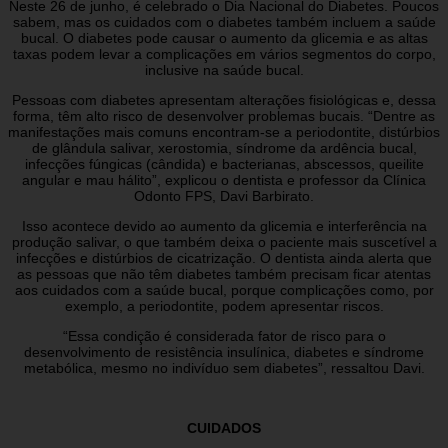
Neste 26 de junho, é celebrado o Dia Nacional do Diabetes. Poucos
sabem, mas os cuidados com o diabetes também incluem a saúde
bucal. O diabetes pode causar o aumento da glicemia e as altas
taxas podem levar a complicações em vários segmentos do corpo,
inclusive na saúde bucal.
Pessoas com diabetes apresentam alterações fisiológicas e, dessa
forma, têm alto risco de desenvolver problemas bucais. “Dentre as
manifestações mais comuns encontram-se a periodontite, distúrbios
de glândula salivar, xerostomia, síndrome da ardência bucal,
infecções fúngicas (cândida) e bacterianas, abscessos, queilite
angular e mau hálito”, explicou o dentista e professor da Clínica
Odonto FPS, Davi Barbirato.
Isso acontece devido ao aumento da glicemia e interferência na
produção salivar, o que também deixa o paciente mais suscetível a
infecções e distúrbios de cicatrização. O dentista ainda alerta que
as pessoas que não têm diabetes também precisam ficar atentas
aos cuidados com a saúde bucal, porque complicações como, por
exemplo, a periodontite, podem apresentar riscos.
“Essa condição é considerada fator de risco para o
desenvolvimento de resistência insulínica, diabetes e síndrome
metabólica, mesmo no indivíduo sem diabetes”, ressaltou Davi.
CUIDADOS