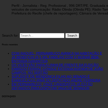
Perfil - Jornalista - Reg. Profissional , 996 DRT/PE. Graduad
veículos de comunicação: Rádio Olinda (Olinda PE); Rádio Tam
Prefeitura do Recife (chefe de reportagem); Câmara de Vereado
Search for:
Posts recentes
COM RAQUEL, PERNAMBUCO AVANÇA NA HABITAÇÃO E
JÁ BENEFICIA 26,5 MIL FAMÍLIAS COM O MORAR BEM-
ENTRADA GARANTIDA
OS VICES VÃO PARA A LINHA DE FRENTE DA ELEIÇÃO
FABRÍZIO FERRAZ CONDUZ EXTENSA AGENDA DE JOÃO
CAMPOS, NO SERTÃO
SUPLENTE DE MENDONÇA FILHO AO SENADO É
EVANGÉLICA E IRMÃ DO DEPUTADO ANDRÉ FERREIRA
EM PERNAMBUCO, ONZE CANDIDATOS JÁ ESTÃO
DEFINIDOS PARA DISPUTAR VAGA DE SENADOR
DESTAQUES