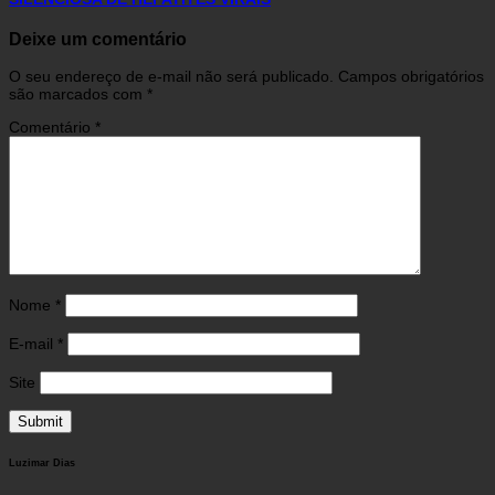
Deixe um comentário
O seu endereço de e-mail não será publicado.
Campos obrigatórios
são marcados com
*
Comentário
*
Nome
*
E-mail
*
Site
Luzimar Dias