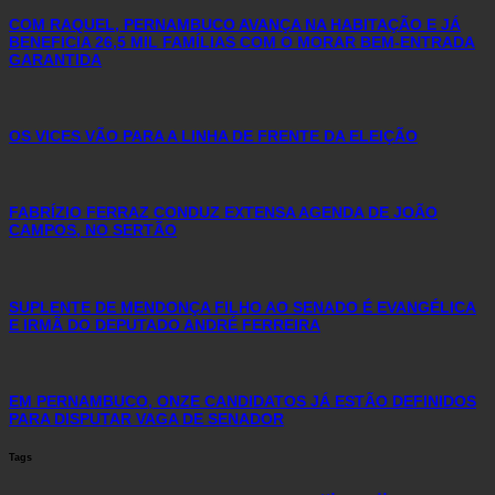
COM RAQUEL, PERNAMBUCO AVANÇA NA HABITAÇÃO E JÁ
BENEFICIA 26,5 MIL FAMÍLIAS COM O MORAR BEM-ENTRADA
GARANTIDA
OS VICES VÃO PARA A LINHA DE FRENTE DA ELEIÇÃO
FABRÍZIO FERRAZ CONDUZ EXTENSA AGENDA DE JOÃO
CAMPOS, NO SERTÃO
SUPLENTE DE MENDONÇA FILHO AO SENADO É EVANGÉLICA
E IRMÃ DO DEPUTADO ANDRÉ FERREIRA
EM PERNAMBUCO, ONZE CANDIDATOS JÁ ESTÃO DEFINIDOS
PARA DISPUTAR VAGA DE SENADOR
Tags