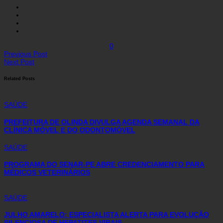
0
Previous Post
Next Post
Related Posts
SAÚDE
PREFEITURA DE OLINDA DIVULGA AGENDA SEMANAL DA
CLÍNICA MÓVEL E DO ODONTOMÓVEL
SAÚDE
PROGRAMA DO SENAR-PE ABRE CREDENCIAMENTO PARA
MÉDICOS VETERINÁRIOS
SAÚDE
JULHO AMARELO: ESPECIALISTA ALERTA PARA EVOLUÇÃO
SILENCIOSA DE HEPATITES VIRAIS