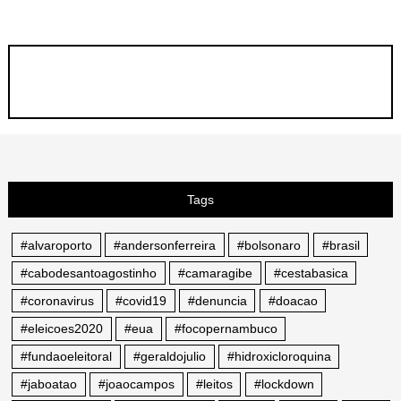
Tags
#alvaroporto
#andersonferreira
#bolsonaro
#brasil
#cabodesantoagostinho
#camaragibe
#cestabasica
#coronavirus
#covid19
#denuncia
#doacao
#eleicoes2020
#eua
#focopernambuco
#fundaoeleitoral
#geraldojulio
#hidroxicloroquina
#jaboatao
#joaocampos
#leitos
#lockdown