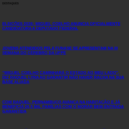
DESTAQUES
ELEIÇÕES 2026: MIGUEL COELHO ANUNCIA OFICIALMENTE
CANDIDATURA A DEPUTADO FEDERAL
JOVENS ATENDIDOS PELA FUNASE SE APRESENTAM NA III
SEMANA DO CÉREBRO DA UFPE
“MIGUEL COELHO CAMINHARÁ O ESTADO AO MEU LADO”,
DIZ RAQUEL LYRA AO GARANTIR NÃO HAVER RACHA NA SUA
BASE ALIADA
COM RAQUEL, PERNAMBUCO AVANÇA NA HABITAÇÃO E JÁ
BENEFICIA 26,5 MIL FAMÍLIAS COM O MORAR BEM-ENTRADA
GARANTIDA