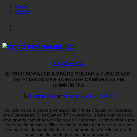
HOME
SOBRE
ELEIÇÕES 2024
“É PRECISO FAZER A SAÚDE VOLTAR A FUNCIONAR”,
DIZ ELIAS GOMES, DURANTE CAMINHADA EM
COMPORTAS
By
Luzimar Dias
on
domingo, agosto 18, 2024
Ao lado de candidatos a vereador da Frente Popular do Jaboatão
dos Guararapes, Elias Gomes (PT) comandou, neste domingo (18),
uma grande caminhada no Bairro de Comportas. Acompanhado por
centenas de pessoas, Elias constatou a falta de infraestrutura nas
vias públicas da comunidade e se comprometeu “a colocar a rede
municipal de saúde para voltar a funcionar”.