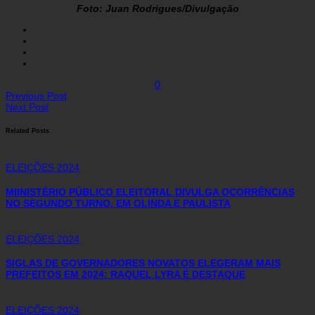
Foto: Juan Rodrigues/Divulgação
0
Previous Post
Next Post
Related Posts
ELEIÇÕES 2024
MIINISTÉRIO PÚBLICO ELEITORAL DIVULGA OCORRÊNCIAS
NO SEGUNDO TURNO, EM OLINDA E PAULISTA
ELEIÇÕES 2024
SIGLAS DE GOVERNADORES NOVATOS ELEGERAM MAIS
PREFEITOS EM 2024: RAQUEL LYRA É DESTAQUE
ELEIÇÕES 2024