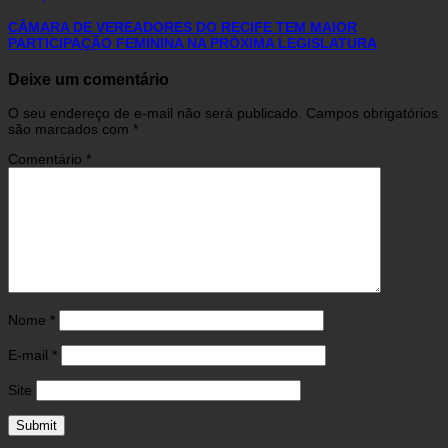
CÂMARA DE VEREADORES DO RECIFE TEM MAIOR
PARTICIPAÇÃO FEMININA NA PRÓXIMA LEGISLATURA
Deixe um comentário
O seu endereço de e-mail não será publicado.
Campos obrigatórios
são marcados com
*
Comentário
*
Nome
*
E-mail
*
Site