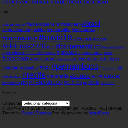
OS VICES VÃO PARA A LINHA DE FRENTE DA ELEIÇÃO
Tags
#brasil
#andersonferreira
#bolsonaro
#alvaroporto
#cabodesantoagostinho
#camaragibe
#cestabasica
#covid19
#coronavirus
#denuncia
#doacao
#eleicoes2020
#focopernambuco
#eua
#fundaoeleitoral
#jaboatao
#geraldojulio
#joaocampos
#hidroxicloroquina
#leitos
#lockdown
#olinda
#mariliaarraes
#oms
#mppe
#miguelcoelho
#pernambuco
#pcr
#pandemia
#pt
#paulista
#petrolina
#recife
#saude
#retomada
#vacinacao
#tce
#rafaeldantas
recife
PERNAMBUCO
POLÍTICA
FBC
pp
vereador
#vereadores
Categorias
Categorias
© COPYRIGHT 2018 - FOCOPE.COM.BR - RECIFE | PE | BRASIL
Theme by
Scissor Themes
Proudly powered by
WordPress