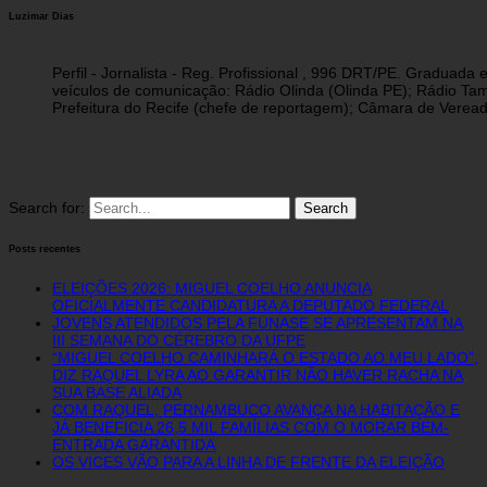
Luzimar Dias
Perfil - Jornalista - Reg. Profissional , 996 DRT/PE. Graduad
veículos de comunicação: Rádio Olinda (Olinda PE); Rádio Tam
Prefeitura do Recife (chefe de reportagem); Câmara de Vereado
Search for:
Posts recentes
ELEIÇÕES 2026: MIGUEL COELHO ANUNCIA
OFICIALMENTE CANDIDATURA A DEPUTADO FEDERAL
JOVENS ATENDIDOS PELA FUNASE SE APRESENTAM NA
III SEMANA DO CÉREBRO DA UFPE
“MIGUEL COELHO CAMINHARÁ O ESTADO AO MEU LADO”,
DIZ RAQUEL LYRA AO GARANTIR NÃO HAVER RACHA NA
SUA BASE ALIADA
COM RAQUEL, PERNAMBUCO AVANÇA NA HABITAÇÃO E
JÁ BENEFICIA 26,5 MIL FAMÍLIAS COM O MORAR BEM-
ENTRADA GARANTIDA
OS VICES VÃO PARA A LINHA DE FRENTE DA ELEIÇÃO