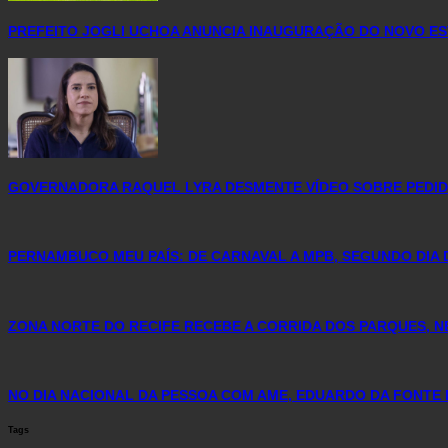
PREFEITO JOGLI UCHOA ANUNCIA INAUGURAÇÃO DO NOVO ES
GOVERNADORA RAQUEL LYRA DESMENTE VÍDEO SOBRE PEDID
PERNAMBUCO MEU PAÍS: DE CARNAVAL A MPB, SEGUNDO DIA 
ZONA NORTE DO RECIFE RECEBE A CORRIDA DOS PARQUES, N
NO DIA NACIONAL DA PESSOA COM AME, EDUARDO DA FONTE 
Tags