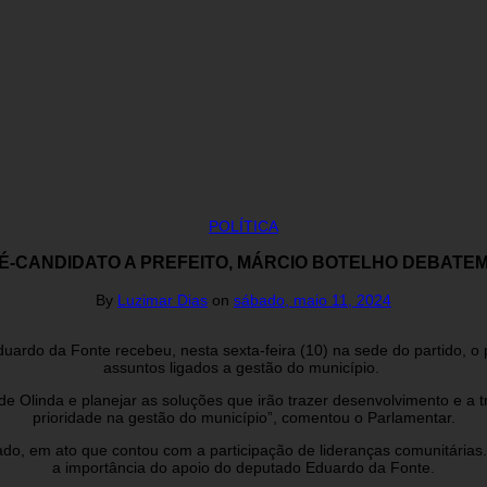
POLÍTICA
É-CANDIDATO A PREFEITO, MÁRCIO BOTELHO DEBATE
By
Luzimar Dias
on
sábado, maio 11, 2024
uardo da Fonte recebeu, nesta sexta-feira (10) na sede do partido, o 
assuntos ligados a gestão do município.
 de Olinda e planejar as soluções que irão trazer desenvolvimento e a
prioridade na gestão do município”, comentou o Parlamentar.
sado, em ato que contou com a participação de lideranças comunitária
a importância do apoio do deputado Eduardo da Fonte.