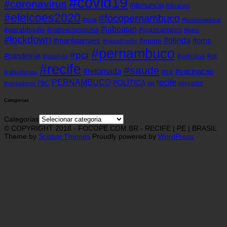
#covid19
#coronavirus
#denuncia
#doacao
#eleicoes2020
#focopernambuco
#eua
#fundaoeleitoral
#jaboatao
#geraldojulio
#joaocampos
#hidroxicloroquina
#leitos
#lockdown
#olinda
#mariliaarraes
#oms
#mppe
#miguelcoelho
#pernambuco
#pcr
#pandemia
#pt
#paulista
#petrolina
#recife
#saude
#retomada
#vacinacao
#tce
#rafaeldantas
recife
PERNAMBUCO
POLÍTICA
FBC
pp
vereador
#vereadores
Categorias
Categorias
© COPYRIGHT 2018 - FOCOPE.COM.BR - RECIFE | PE | BRASIL
Theme by
Scissor Themes
Proudly powered by
WordPress