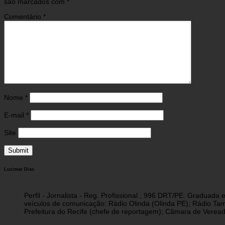
são marcados com
*
Comentário
*
Nome
*
E-mail
*
Site
Luzimar Dias
Perfil - Jornalista - Reg. Profissional , 996 DRT/PE. Graduad
veículos de comunicação: Rádio Olinda (Olinda PE); Rádio Tam
Prefeitura do Recife (chefe de reportagem); Câmara de Vereado