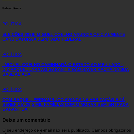
Related Posts
POLÍTICA
ELEIÇÕES 2026: MIGUEL COELHO ANUNCIA OFICIALMENTE
CANDIDATURA A DEPUTADO FEDERAL
POLÍTICA
“MIGUEL COELHO CAMINHARÁ O ESTADO AO MEU LADO”,
DIZ RAQUEL LYRA AO GARANTIR NÃO HAVER RACHA NA SUA
BASE ALIADA
POLÍTICA
COM RAQUEL, PERNAMBUCO AVANÇA NA HABITAÇÃO E JÁ
BENEFICIA 26,5 MIL FAMÍLIAS COM O MORAR BEM-ENTRADA
GARANTIDA
Deixe um comentário
O seu endereço de e-mail não será publicado.
Campos obrigatórios