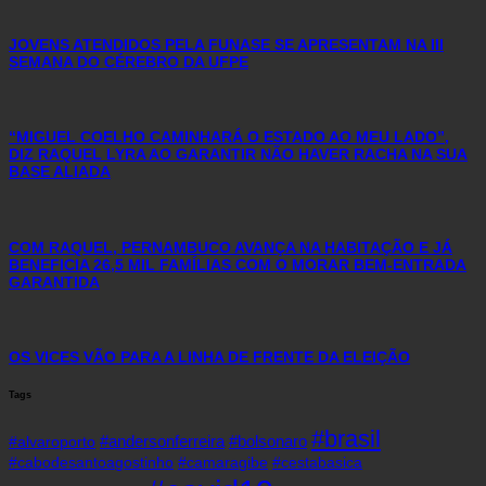
JOVENS ATENDIDOS PELA FUNASE SE APRESENTAM NA III
SEMANA DO CÉREBRO DA UFPE
“MIGUEL COELHO CAMINHARÁ O ESTADO AO MEU LADO”,
DIZ RAQUEL LYRA AO GARANTIR NÃO HAVER RACHA NA SUA
BASE ALIADA
COM RAQUEL, PERNAMBUCO AVANÇA NA HABITAÇÃO E JÁ
BENEFICIA 26,5 MIL FAMÍLIAS COM O MORAR BEM-ENTRADA
GARANTIDA
OS VICES VÃO PARA A LINHA DE FRENTE DA ELEIÇÃO
Tags
#brasil
#andersonferreira
#bolsonaro
#alvaroporto
#cabodesantoagostinho
#camaragibe
#cestabasica