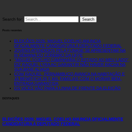
Search for:
Posts recentes
ELEIÇÕES 2026: MIGUEL COELHO ANUNCIA
OFICIALMENTE CANDIDATURA A DEPUTADO FEDERAL
JOVENS ATENDIDOS PELA FUNASE SE APRESENTAM NA
III SEMANA DO CÉREBRO DA UFPE
“MIGUEL COELHO CAMINHARÁ O ESTADO AO MEU LADO”,
DIZ RAQUEL LYRA AO GARANTIR NÃO HAVER RACHA NA
SUA BASE ALIADA
COM RAQUEL, PERNAMBUCO AVANÇA NA HABITAÇÃO E
JÁ BENEFICIA 26,5 MIL FAMÍLIAS COM O MORAR BEM-
ENTRADA GARANTIDA
OS VICES VÃO PARA A LINHA DE FRENTE DA ELEIÇÃO
DESTAQUES
ELEIÇÕES 2026: MIGUEL COELHO ANUNCIA OFICIALMENTE
CANDIDATURA A DEPUTADO FEDERAL