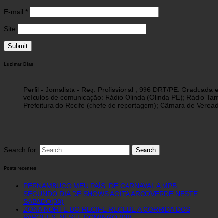
E-mail
*
Site
Luzimar Dias
Perfil - Jornalista - Reg. Profissional , 996 DRT/PE. Graduad
veículos de comunicação: Rádio Olinda (Olinda PE); Rádio Tam
Prefeitura do Recife (chefe de reportagem); Câmara de Vereado
Search for:
Posts recentes
PERNAMBUCO MEU PAÍS: DE CARNAVAL A MPB,
SEGUNDO DIA DE SHOWS AGITA ARCOVERDE NESTE
SÁBADO(08)
ZONA NORTE DO RECIFE RECEBE A CORRIDA DOS
PARQUES, NESTE DOMINGO (08)