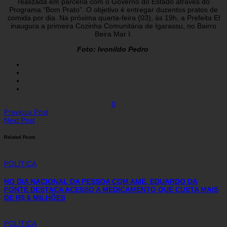
realizada em parceria com o Governo do Estado através do
Programa “Bom Prato”. O objetivo é entregar duzentos pratos de
comida por dia. Na próxima quarta-feira (03), às 19h, a Prefeita El
inaugura a primeira Cozinha Comunitária de Igarassu, no Bairro
Beira Mar I.
Foto: Ivonildo Pedro
0
Previous Post
Next Post
Related Posts
POLÍTICA
NO DIA NACIONAL DA PESSOA COM AME, EDUARDO DA
FONTE DESTACA ACESSO A MEDICAMENTO QUE CUSTA MAIS
DE R$ 6 MILHÕES
POLÍTICA