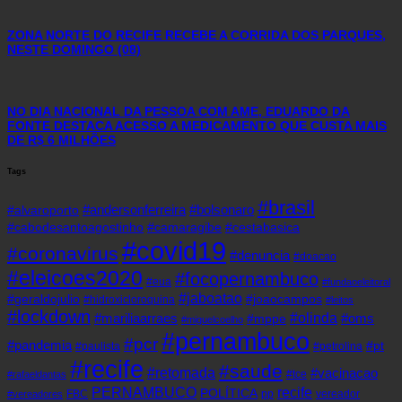
ZONA NORTE DO RECIFE RECEBE A CORRIDA DOS PARQUES,
NESTE DOMINGO (08)
NO DIA NACIONAL DA PESSOA COM AME, EDUARDO DA
FONTE DESTACA ACESSO A MEDICAMENTO QUE CUSTA MAIS
DE R$ 6 MILHÕES
Tags
#brasil
#andersonferreira
#bolsonaro
#alvaroporto
#cabodesantoagostinho
#camaragibe
#cestabasica
#covid19
#coronavirus
#denuncia
#doacao
#eleicoes2020
#focopernambuco
#eua
#fundaoeleitoral
#jaboatao
#geraldojulio
#joaocampos
#hidroxicloroquina
#leitos
#lockdown
#olinda
#mariliaarraes
#oms
#mppe
#miguelcoelho
#pernambuco
#pcr
#pandemia
#pt
#paulista
#petrolina
#recife
#saude
#retomada
#vacinacao
#tce
#rafaeldantas
recife
PERNAMBUCO
POLÍTICA
FBC
pp
vereador
#vereadores