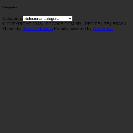
Categorias
Categorias
© COPYRIGHT 2018 - FOCOPE.COM.BR - RECIFE | PE | BRASIL
Theme by
Scissor Themes
Proudly powered by
WordPress