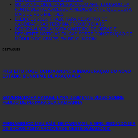
NO DIA NACIONAL DA PESSOA COM AME, EDUARDO DA
FONTE DESTACA ACESSO A MEDICAMENTO QUE CUSTA
MAIS DE R$ 6 MILHÕES
ELEIÇÕES 2026: PRAZO PARA REGISTRO DE
CANDIDATURAS TERMINA PRÓXIMO DIA 15
DÉBORA ALMEIDA VISITA CANTEIRO DE OBRAS E
DESMENTE NOTÍCIAS FALSAS SOBRE CONSTRUÇÃO DE
MÓDULO DO CBMPE, EM BELO JARDIM
DESTAQUES
PREFEITO JOGLI UCHOA ANUNCIA INAUGURAÇÃO DO NOVO
ESTÁDIO MUNICIPAL DE ARAÇOIABA
GOVERNADORA RAQUEL LYRA DESMENTE VÍDEO SOBRE
PEDIDO DE PIX PARA SUA CAMPANHA
PERNAMBUCO MEU PAÍS: DE CARNAVAL A MPB, SEGUNDO DIA
DE SHOWS AGITA ARCOVERDE NESTE SÁBADO(08)