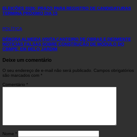
ELEIÇÕES 2026: PRAZO PARA REGISTRO DE CANDIDATURAS
TERMINA PRÓXIMO DIA 15
POLÍTICA
DÉBORA ALMEIDA VISITA CANTEIRO DE OBRAS E DESMENTE
NOTÍCIAS FALSAS SOBRE CONSTRUÇÃO DE MÓDULO DO
CBMPE, EM BELO JARDIM
Deixe um comentário
O seu endereço de e-mail não será publicado.
Campos obrigatórios
são marcados com
*
Comentário
*
Nome
*