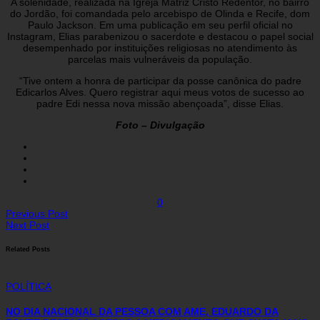
A solenidade, realizada na Igreja Matriz Cristo Redentor, no bairro
do Jordão, foi comandada pelo arcebispo de Olinda e Recife, dom
Paulo Jackson. Em uma publicação em seu perfil oficial no
Instagram, Elias parabenizou o sacerdote e destacou o papel social
desempenhado por instituições religiosas no atendimento às
parcelas mais vulneráveis da população.
“Tive ontem a honra de participar da posse canônica do padre
Edicarlos Alves. Quero registrar aqui meus votos de sucesso ao
padre Edi nessa nova missão abençoada”, disse Elias.
Foto – Divulgação
0
Previous Post
Next Post
Related Posts
POLÍTICA
NO DIA NACIONAL DA PESSOA COM AME, EDUARDO DA