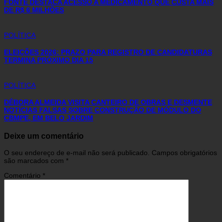
FONTE DESTACA ACESSO A MEDICAMENTO QUE CUSTA MAIS
DE R$ 6 MILHÕES
POLÍTICA
ELEIÇÕES 2026: PRAZO PARA REGISTRO DE CANDIDATURAS
TERMINA PRÓXIMO DIA 15
POLÍTICA
DÉBORA ALMEIDA VISITA CANTEIRO DE OBRAS E DESMENTE
NOTÍCIAS FALSAS SOBRE CONSTRUÇÃO DE MÓDULO DO
CBMPE, EM BELO JARDIM
Deixe um comentário
O seu endereço de e-mail não será publicado.
Campos obrigatórios
são marcados com
*
Comentário
*