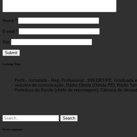
Nome
*
E-mail
*
Site
Luzimar Dias
Perfil - Jornalista - Reg. Profissional , 996 DRT/PE. Graduad
veículos de comunicação: Rádio Olinda (Olinda PE); Rádio Tam
Prefeitura do Recife (chefe de reportagem); Câmara de Vereado
Search
for:
Posts recentes