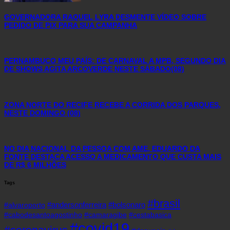
GOVERNADORA RAQUEL LYRA DESMENTE VÍDEO SOBRE
PEDIDO DE PIX PARA SUA CAMPANHA
PERNAMBUCO MEU PAÍS: DE CARNAVAL A MPB, SEGUNDO DIA
DE SHOWS AGITA ARCOVERDE NESTE SÁBADO(08)
ZONA NORTE DO RECIFE RECEBE A CORRIDA DOS PARQUES,
NESTE DOMINGO (08)
NO DIA NACIONAL DA PESSOA COM AME, EDUARDO DA
FONTE DESTACA ACESSO A MEDICAMENTO QUE CUSTA MAIS
DE R$ 6 MILHÕES
Tags
#brasil
#andersonferreira
#bolsonaro
#alvaroporto
#cabodesantoagostinho
#camaragibe
#cestabasica
#covid19
#coronavirus