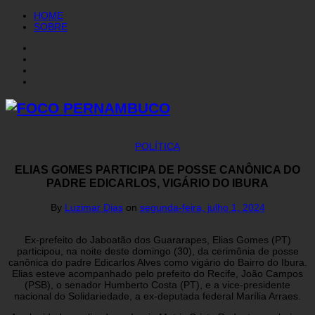
HOME
SOBRE
POLÍTICA
ELIAS GOMES PARTICIPA DE POSSE CANÔNICA DO
PADRE EDICARLOS, VIGÁRIO DO IBURA
By
Luzimar Dias
on
segunda-feira, julho 1, 2024
Ex-prefeito do Jaboatão dos Guararapes, Elias Gomes (PT)
participou, na noite deste domingo (30), da cerimônia de posse
canônica do padre Edicarlos Alves como vigário do Bairro do Ibura.
Elias esteve acompanhado pelo prefeito do Recife, João Campos
(PSB), o senador Humberto Costa (PT), e a vice-presidente
nacional do Solidariedade, a ex-deputada federal Marília Arraes.