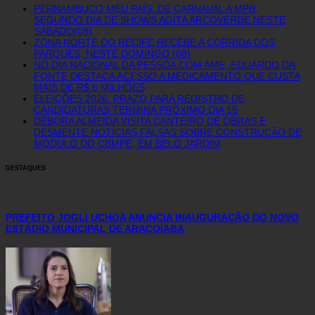
PERNAMBUCO MEU PAÍS: DE CARNAVAL A MPB,
SEGUNDO DIA DE SHOWS AGITA ARCOVERDE NESTE
SÁBADO(08)
ZONA NORTE DO RECIFE RECEBE A CORRIDA DOS
PARQUES, NESTE DOMINGO (08)
NO DIA NACIONAL DA PESSOA COM AME, EDUARDO DA
FONTE DESTACA ACESSO A MEDICAMENTO QUE CUSTA
MAIS DE R$ 6 MILHÕES
ELEIÇÕES 2026: PRAZO PARA REGISTRO DE
CANDIDATURAS TERMINA PRÓXIMO DIA 15
DÉBORA ALMEIDA VISITA CANTEIRO DE OBRAS E
DESMENTE NOTÍCIAS FALSAS SOBRE CONSTRUÇÃO DE
MÓDULO DO CBMPE, EM BELO JARDIM
DESTAQUES
PREFEITO JOGLI UCHOA ANUNCIA INAUGURAÇÃO DO NOVO
ESTÁDIO MUNICIPAL DE ARAÇOIABA