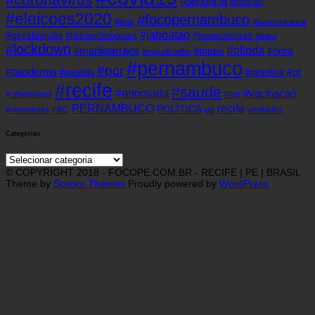
#denuncia
#doacao
#eleicoes2020
#focopernambuco
#eua
#fundaoeleitoral
#jaboatao
#geraldojulio
#joaocampos
#hidroxicloroquina
#leitos
#lockdown
#olinda
#mariliaarraes
#oms
#mppe
#miguelcoelho
#pernambuco
#pcr
#pandemia
#pt
#paulista
#petrolina
#recife
#saude
#retomada
#vacinacao
#tce
#rafaeldantas
recife
PERNAMBUCO
POLÍTICA
FBC
pp
vereador
#vereadores
Categorias
Categorias
© COPYRIGHT 2018 - FOCOPE.COM.BR - RECIFE | PE | BRASIL
Theme by
Scissor Themes
Proudly powered by
WordPress