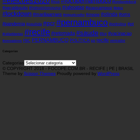
#eleicoes2020
#focopernambuco
#eua
#fundaoeleitoral
#jaboatao
#geraldojulio
#joaocampos
#hidroxicloroquina
#leitos
#lockdown
#olinda
#mariliaarraes
#oms
#mppe
#miguelcoelho
#pernambuco
#pcr
#pandemia
#pt
#paulista
#petrolina
#recife
#saude
#retomada
#vacinacao
#tce
#rafaeldantas
recife
PERNAMBUCO
POLÍTICA
FBC
pp
vereador
#vereadores
Categorias
Categorias
© COPYRIGHT 2018 - FOCOPE.COM.BR - RECIFE | PE | BRASIL
Theme by
Scissor Themes
Proudly powered by
WordPress