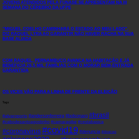
JOVENS ATENDIDOS PELA FUNASE SE APRESENTAM NA III
SEMANA DO CÉREBRO DA UFPE
“MIGUEL COELHO CAMINHARÁ O ESTADO AO MEU LADO”,
DIZ RAQUEL LYRA AO GARANTIR NÃO HAVER RACHA NA SUA
BASE ALIADA
COM RAQUEL, PERNAMBUCO AVANÇA NA HABITAÇÃO E JÁ
BENEFICIA 26,5 MIL FAMÍLIAS COM O MORAR BEM-ENTRADA
GARANTIDA
OS VICES VÃO PARA A LINHA DE FRENTE DA ELEIÇÃO
Tags
#brasil
#andersonferreira
#bolsonaro
#alvaroporto
#cabodesantoagostinho
#camaragibe
#cestabasica
#covid19
#coronavirus
#denuncia
#doacao