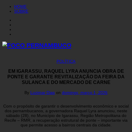
HOME
SOBRE
POLÍTICA
EM IGARASSU, RAQUEL LYRA ANUNCIA OBRA DE
PONTE E GARANTE REVITALIZAÇÃO DA FEIRA DA
SULANCA E DO MERCADO DE CARNE
By
Luzimar Dias
on
domingo, março 1, 2026
Com o propósito de garantir o desenvolvimento econômico e social
dos pernambucanos, a governadora Raquel Lyra anunciou, neste
sábado (28), no Município de Igarassu, Região Metropolitana do
Recife – RMR, a recuperação estrutural de ponte – importante via
que permite acesso a bairros centrais da cidade.