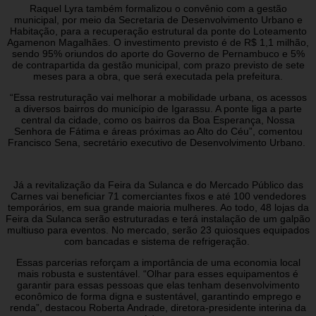
Raquel Lyra também formalizou o convênio com a gestão
municipal, por meio da Secretaria de Desenvolvimento Urbano e
Habitação, para a recuperação estrutural da ponte do Loteamento
Agamenon Magalhães. O investimento previsto é de R$ 1,1 milhão,
sendo 95% oriundos do aporte do Governo de Pernambuco e 5%
de contrapartida da gestão municipal, com prazo previsto de sete
meses para a obra, que será executada pela prefeitura.
“Essa restruturação vai melhorar a mobilidade urbana, os acessos
a diversos bairros do município de Igarassu. A ponte liga a parte
central da cidade, como os bairros da Boa Esperança, Nossa
Senhora de Fátima e áreas próximas ao Alto do Céu”, comentou
Francisco Sena, secretário executivo de Desenvolvimento Urbano.
Já a revitalização da Feira da Sulanca e do Mercado Público das
Carnes vai beneficiar 71 comerciantes fixos e até 100 vendedores
temporários, em sua grande maioria mulheres. Ao todo, 48 lojas da
Feira da Sulanca serão estruturadas e terá instalação de um galpão
multiuso para eventos. No mercado, serão 23 quiosques equipados
com bancadas e sistema de refrigeração.
Essas parcerias reforçam a importância de uma economia local
mais robusta e sustentável. “Olhar para esses equipamentos é
garantir para essas pessoas que elas tenham desenvolvimento
econômico de forma digna e sustentável, garantindo emprego e
renda”, destacou Roberta Andrade, diretora-presidente interina da