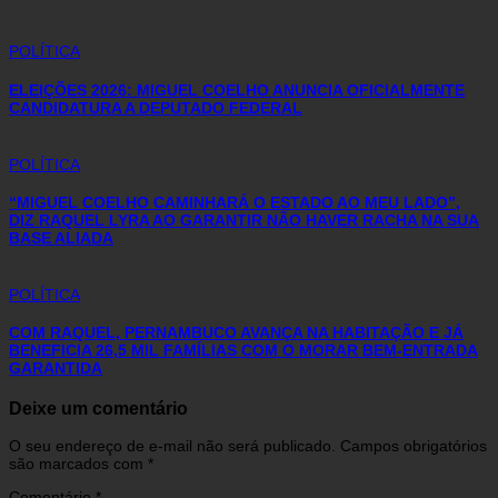
POLÍTICA
ELEIÇÕES 2026: MIGUEL COELHO ANUNCIA OFICIALMENTE
CANDIDATURA A DEPUTADO FEDERAL
POLÍTICA
“MIGUEL COELHO CAMINHARÁ O ESTADO AO MEU LADO”,
DIZ RAQUEL LYRA AO GARANTIR NÃO HAVER RACHA NA SUA
BASE ALIADA
POLÍTICA
COM RAQUEL, PERNAMBUCO AVANÇA NA HABITAÇÃO E JÁ
BENEFICIA 26,5 MIL FAMÍLIAS COM O MORAR BEM-ENTRADA
GARANTIDA
Deixe um comentário
O seu endereço de e-mail não será publicado.
Campos obrigatórios
são marcados com
*
Comentário
*