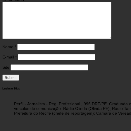
Nome
*
E-mail
*
Site
Luzimar Dias
Perfil - Jornalista - Reg. Profissional , 996 DRT/PE. Graduad
veículos de comunicação: Rádio Olinda (Olinda PE); Rádio Tam
Prefeitura do Recife (chefe de reportagem); Câmara de Vereado