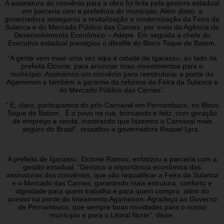
A assinatura do convênio para a obra foi feita pela gestora estadual
em parceria com a prefeitura do município. Além disso, a
governadora assegurou a revitalização e modernização da Feira da
Sulanca e do Mercado Público das Carnes, por meio da Agência de
Desenvolvimento Econômico – Adepe. Em seguida a chefe do
Executivo estadual prestigiou o dfesfile do Bloco Toque de Batom.
“A gente vem mais uma vez aqui à cidade de Igarassu, ao lado da
prefeita Elcione, para anunciar mais investimentos para o
município. Assinamos um convênio para reestruturar a ponte do
Agamenon e também a garantia da reforma da Feira da Sulanca e
do Mercado Público das Carnes”.
” E, claro, participamos do pós-Carnaval em Pernambuco, no Bloco
Toque de Batom. É o povo na rua, brincando e feliz, com geração
de emprego e renda, mostrando que fazemos o Carnaval mais
seguro do Brasil”, ressaltou a governadora Raquel Lyra.
A prefeita de Igarassu, Elcione Ramos, enfatizou a parceria com a
gestão estadual. “Destaco a importância econômica das
assinaturas dos convênios, que vão requalificar a Feira da Sulanca
e o Mercado das Carnes, garantindo mais estrutura, conforto e
dignidade para quem trabalha e para quem compra, além do
acesso na ponte do loteamento Agamenon. Agradeço ao Governo
de Pernambuco, que sempre boas novidades para o nosso
município e para o Litoral Norte”, disse.