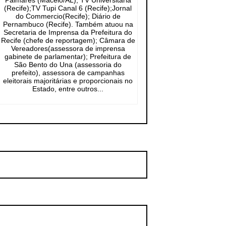
Palmares (Maceió/AL); TV Universitária
(Recife);TV Tupi Canal 6 (Recife);Jornal
do Commercio(Recife); Diário de
Pernambuco (Recife). Também atuou na
Secretaria de Imprensa da Prefeitura do
Recife (chefe de reportagem); Câmara de
Vereadores(assessora de imprensa
gabinete de parlamentar); Prefeitura de
São Bento do Una (assessoria do
prefeito), assessora de campanhas
eleitorais majoritárias e proporcionais no
Estado, entre outros...