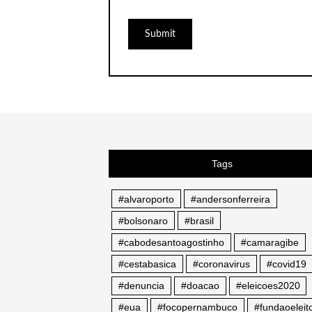
Tags
#alvaroporto
#andersonferreira
#bolsonaro
#brasil
#cabodesantoagostinho
#camaragibe
#cestabasica
#coronavirus
#covid19
#denuncia
#doacao
#eleicoes2020
#eua
#focopernambuco
#fundaoeleito