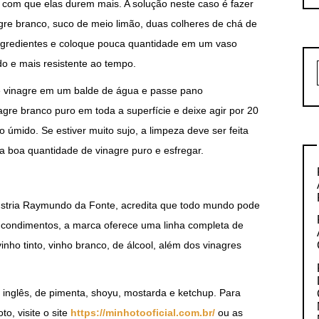
 com que elas durem mais. A solução neste caso é fazer
gre branco, suco de meio limão, duas colheres de chá de
s ingredientes e coloque pouca quantidade em um vaso
ido e mais resistente ao tempo.
de vinagre em um balde de água e passe pano
agre branco puro em toda a superfície e deixe agir por 20
 úmido. Se estiver muito sujo, a limpeza deve ser feita
a boa quantidade de vinagre puro e esfregar.
ústria Raymundo da Fonte, acredita que todo mundo pode
 condimentos, a marca oferece uma linha completa de
nho tinto, vinho branco, de álcool, além dos vinagres
: inglês, de pimenta, shoyu, mostarda e ketchup. Para
o, visite o site
https://minhotooficial.com.br/
ou as