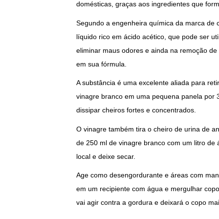
domésticas, graças aos ingredientes que fo
Segundo a engenheira química da marca de c
líquido rico em ácido acético, que pode ser ut
eliminar maus odores e ainda na remoção de s
em sua fórmula.
A substância é uma excelente aliada para reti
vinagre branco em uma pequena panela por 30
dissipar cheiros fortes e concentrados.
O vinagre também tira o cheiro de urina de an
de 250 ml de vinagre branco com um litro de 
local e deixe secar.
Age como desengordurante e áreas com manch
em um recipiente com água e mergulhar copos
vai agir contra a gordura e deixará o copo mai