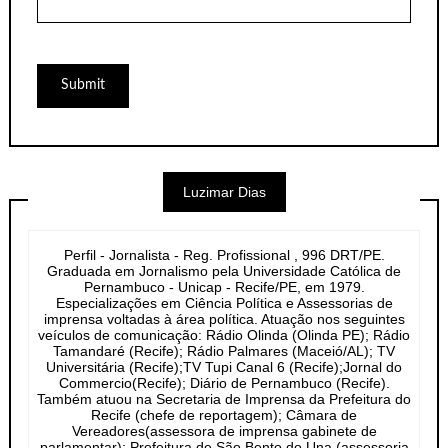
Luzimar Dias
Perfil - Jornalista - Reg. Profissional , 996 DRT/PE.
Graduada em Jornalismo pela Universidade Católica de
Pernambuco - Unicap - Recife/PE, em 1979.
Especializações em Ciência Política e Assessorias de
imprensa voltadas à área política. Atuação nos seguintes
veículos de comunicação: Rádio Olinda (Olinda PE); Rádio
Tamandaré (Recife); Rádio Palmares (Maceió/AL); TV
Universitária (Recife);TV Tupi Canal 6 (Recife);Jornal do
Commercio(Recife); Diário de Pernambuco (Recife).
Também atuou na Secretaria de Imprensa da Prefeitura do
Recife (chefe de reportagem); Câmara de
Vereadores(assessora de imprensa gabinete de
parlamentar); Prefeitura de São Bento do Una (assessoria