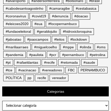
#alvaroporto
#andersonferreira
#bolsonaro
#brasil
#cabodesantoagostinho
#camaragibe
#cestabasica
#coronavirus
#covid19
#denuncia
#doacao
#eleicoes2020
#eua
#focopernambuco
#fundaoeleitoral
#geraldojulio
#hidroxicloroquina
#jaboatao
#joaocampos
#leitos
#lockdown
#mariliaarraes
#miguelcoelho
#mppe
#olinda
#oms
#pandemia
#paulista
#pcr
#pernambuco
#petrolina
#pt
#rafaeldantas
#recife
#retomada
#saude
#tce
#vacinacao
#vereadores
FBC
PERNAMBUCO
POLÍTICA
pp
recife
vereador
Categorias
Categorias