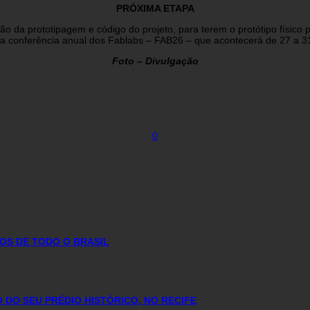
PRÓXIMA ETAPA
 da prototipagem e código do projeto, para terem o protótipo físico p
o na conferência anual dos Fablabs – FAB26 – que acontecerá de 27 a 3
Foto – Divulgação
0
TOS DE TODO O BRASIL
DO SEU PRÉDIO HISTÓRICO, NO RECIFE