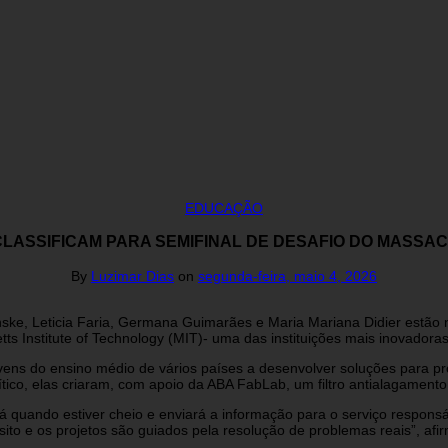
EDUCAÇÃO
ASSIFICAM PARA SEMIFINAL DE DESAFIO DO MASSAC
By
Luzimar Dias
on
segunda-feira, maio 4, 2026
e, Leticia Faria, Germana Guimarães e Maria Mariana Didier estão na
ts Institute of Technology (MIT)- uma das instituições mais inovador
vens do ensino médio de vários países a desenvolver soluções para pr
ítico, elas criaram, com apoio da ABA FabLab, um filtro antialagamento
á quando estiver cheio e enviará a informação para o serviço respons
ósito e os projetos são guiados pela resolução de problemas reais”, af