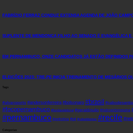
FABRÍZIO FERRAZ CONDUZ EXTENSA AGENDA DE JOÃO CAMP
SUPLENTE DE MENDONÇA FILHO AO SENADO É EVANGÉLICA E
EM PERNAMBUCO, ONZE CANDIDATOS JÁ ESTÃO DEFINIDOS P
ELEIÇÕES 2023: TRE-PE INICIA TREINAMENTO DE MESÁRIOS 
Tags
#brasil
#andersonferreira
#bolsonaro
#alvaroporto
#cabodesanto
#focopernambuco
#geraldojulio
#hidroxicloroquina
#fundaoeleitoral
#pernambuco
#recife
#re
#pt
#petrolina
#rafaeldantas
Categorias