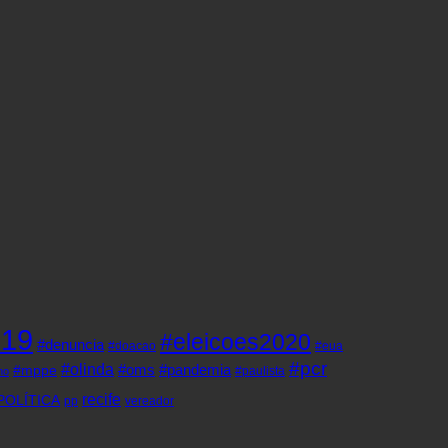
d19
#eleicoes2020
#denuncia
#doacao
#eua
#pcr
#olinda
#oms
#pandemia
#mppe
#paulista
ho
recife
POLÍTICA
pp
vereador