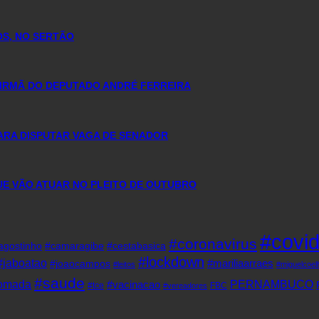
OS, NO SERTÃO
 IRMÃ DO DEPUTADO ANDRÉ FERREIRA
ARA DISPUTAR VAGA DE SENADOR
QUE VÃO ATUAR NO PLEITO DE OUTUBRO
#covi
#coronavirus
agostinho
#camaragibe
#cestabasica
#lockdown
#jaboatao
#mariliaarraes
#joaocampos
#leitos
#miguelcoel
#saude
tomada
PERNAMBUCO
#vacinacao
#tce
FBC
#vereadores