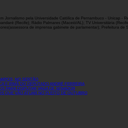
a em Jornalismo pela Universidade Católica de Pernambuco - Unicap - Re
andaré (Recife); Rádio Palmares (Maceió/AL); TV Universitária (Reci
res(assessora de imprensa gabinete de parlamentar); Prefeitura de São
AMPOS, NO SERTÃO
CA E IRMÃ DO DEPUTADO ANDRÉ FERREIRA
OS PARA DISPUTAR VAGA DE SENADOR
IOS QUE VÃO ATUAR NO PLEITO DE OUTUBRO