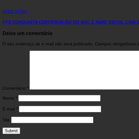
EDUCAÇÃO
FPS CONQUISTA CERTIFICAÇÃO DO MEC E ABRE EDITAL COM 
Deixe um comentário
O seu endereço de e-mail não será publicado.
Campos obrigatórios
Comentário
*
Nome
*
E-mail
*
Site