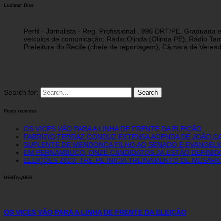
Luzimar Dias
Perfil - Jornalista - Reg. Profissional , 996 DRT/PE. Graduad
veículos de comunicação: Rádio Olinda (Olinda PE); Rádio Tam
Prefeitura do Recife (chefe de reportagem); Câmara de Vereado
Search for:
Posts recentes
OS VICES VÃO PARA A LINHA DE FRENTE DA ELEIÇÃO
FABRÍZIO FERRAZ CONDUZ EXTENSA AGENDA DE JOÃO C
SUPLENTE DE MENDONÇA FILHO AO SENADO É EVANGÉLI
EM PERNAMBUCO, ONZE CANDIDATOS JÁ ESTÃO DEFINID
ELEIÇÕES 2023: TRE-PE INICIA TREINAMENTO DE MESÁR
DESTAQUES
OS VICES VÃO PARA A LINHA DE FRENTE DA ELEIÇÃO