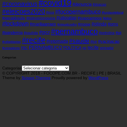
#covid19
#coronavirus
#denuncia
#doacao
#eleicoes2020
#focopernambuco
#eua
#fundaoeleitoral
#jaboatao
#geraldojulio
#joaocampos
#hidroxicloroquina
#leitos
#lockdown
#olinda
#mariliaarraes
#oms
#mppe
#miguelcoelho
#pernambuco
#pcr
#pandemia
#pt
#paulista
#petrolina
#recife
#saude
#retomada
#vacinacao
#tce
#rafaeldantas
recife
PERNAMBUCO
POLÍTICA
FBC
pp
vereador
#vereadores
Categorias
Categorias
© COPYRIGHT 2018 - FOCOPE.COM.BR - RECIFE | PE | BRASIL
Theme by
Scissor Themes
Proudly powered by
WordPress