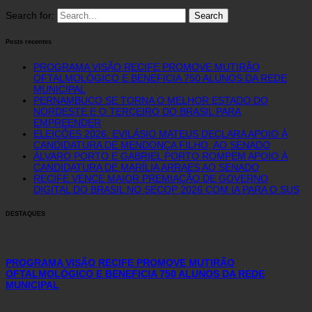
Search for:
Posts recentes
PROGRAMA VISÃO RECIFE PROMOVE MUTIRÃO
OFTALMOLÓGICO E BENEFICIA 750 ALUNOS DA REDE
MUNICIPAL
PERNAMBUCO SE TORNA O MELHOR ESTADO DO
NORDESTE E O TERCEIRO DO BRASIL PARA
EMPREENDER
ELEIÇÕES 2026: EVILÁSIO MATEUS DECLARA APOIO À
CANDIDATURA DE MENDONÇA FILHO, AO SENADO
ÁLVARO PORTO E GABRIEL PORTO ROMPEM APOIO À
CANDIDATURA DE MARÍLIA ARRAES AO SENADO
RECIFE VENCE MAIOR PREMIAÇÃO DE GOVERNO
DIGITAL DO BRASIL NO SECOP 2026 COM IA PARA O SUS
DESTAQUES
PROGRAMA VISÃO RECIFE PROMOVE MUTIRÃO
OFTALMOLÓGICO E BENEFICIA 750 ALUNOS DA REDE
MUNICIPAL