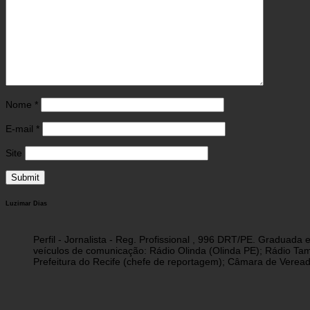
Nome
*
E-mail
*
Site
Luzimar Dias
Perfil - Jornalista - Reg. Profissional , 996 DRT/PE. Graduad
veículos de comunicação: Rádio Olinda (Olinda PE); Rádio Tam
Prefeitura do Recife (chefe de reportagem); Câmara de Vereado