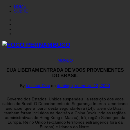
HOME
SOBRE
MUNDO
EUA LIBERAM ENTRADA DE VOOS PROVENIENTES
DO BRASIL
By
Luzimar Dias
on
domingo, setembro 13, 2020
Governo dos Estados Unidos suspendeu a restrição dos voos
saídos do Brasil. O Departamento de Segurança Interna americano
anunciou que a partir desta segunda-feira (14), além do Brasil,
também foram incluídos na decisão a China (excluindo as regiões
administrativas de Hong Kong e Macau), Irã, região Schengen da
Europa, Reino Unido (excluindo territórios estrangeiros fora da
Europa) e Irlanda do Norte.