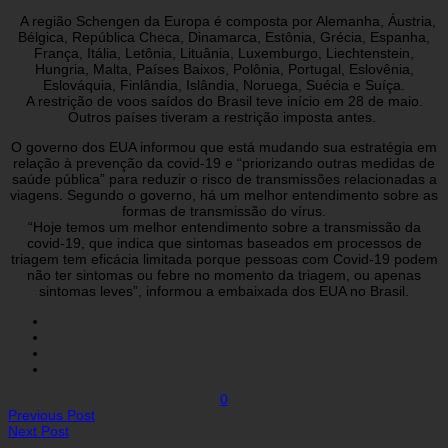
A região Schengen da Europa é composta por Alemanha, Áustria,
Bélgica, República Checa, Dinamarca, Estônia, Grécia, Espanha,
França, Itália, Letônia, Lituânia, Luxemburgo, Liechtenstein,
Hungria, Malta, Países Baixos, Polônia, Portugal, Eslovênia,
Eslováquia, Finlândia, Islândia, Noruega, Suécia e Suíça.
A restrição de voos saídos do Brasil teve início em 28 de maio.
Outros países tiveram a restrição imposta antes.
O governo dos EUA informou que está mudando sua estratégia em
relação à prevenção da covid-19 e “priorizando outras medidas de
saúde pública” para reduzir o risco de transmissões relacionadas a
viagens. Segundo o governo, há um melhor entendimento sobre as
formas de transmissão do vírus.
“Hoje temos um melhor entendimento sobre a transmissão da
covid-19, que indica que sintomas baseados em processos de
triagem tem eficácia limitada porque pessoas com Covid-19 podem
não ter sintomas ou febre no momento da triagem, ou apenas
sintomas leves”, informou a embaixada dos EUA no Brasil.
0
Previous Post
Next Post