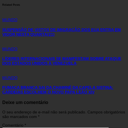
Related Posts
MUNDO
SUSPENSÃO DE VISTOS DE IMIGRAÇÃO DOS EUA ENTRA EM
VIGOR NESTA QUARTA(21)
MUNDO
LÍDERES INTERNACIONAIS SE MANIFESTAM SOBRE ATAQUE
DOS ESTADOS UNIDOS À VENEZUELA
MUNDO
FUMAÇA BRANCA SAI DA CHAMINÉ DA CAPELA SISTINA:
CARDEIAS ESCOLHEM O NOVO PAPA LEÃO XIV
Deixe um comentário
O seu endereço de e-mail não será publicado.
Campos obrigatórios
são marcados com
*
Comentário
*