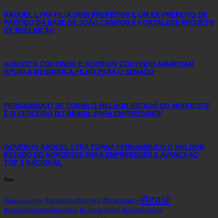
RAQUEL LYRA FILIA DOIS PREFEITOS E UM EX-PREFEITO DE
PARTIDO DA BASE DE JOÃO CAMPOS E FORTALECE PROJETO
DE REELEIÇÃO
AUGUSTO COUTINHO E RODRIGO COUTINHO ANUNCIAM
APOIO A MENDONÇA FILHO PARA O SENADO
PERNAMBUCO SE TORNA O MELHOR ESTADO DO NORDESTE
E O TERCEIRO DO BRASIL PARA EMPREENDER
GOVERNO RAQUEL LYRA TORNA PERNAMBUCO O MELHOR
ESTADO DO NORDESTE PARA EMPREENDER E AVANÇA AO
TOP 3 NACIONAL
Tags
#brasil
#andersonferreira
#bolsonaro
#alvaroporto
#cabodesantoagostinho
#camaragibe
#cestabasica