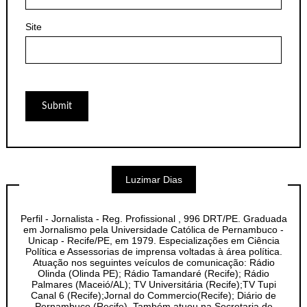
Site
Luzimar Dias
Perfil - Jornalista - Reg. Profissional , 996 DRT/PE. Graduada
em Jornalismo pela Universidade Católica de Pernambuco -
Unicap - Recife/PE, em 1979. Especializações em Ciência
Política e Assessorias de imprensa voltadas à área política.
Atuação nos seguintes veículos de comunicação: Rádio
Olinda (Olinda PE); Rádio Tamandaré (Recife); Rádio
Palmares (Maceió/AL); TV Universitária (Recife);TV Tupi
Canal 6 (Recife);Jornal do Commercio(Recife); Diário de
Pernambuco (Recife). Também atuou na Secretaria de