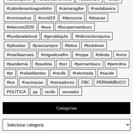
#cabodesantoagostinho
#camaragibe
#cestabasica
#coronavirus
#covid19
#denuncia
#doacao
#eleicoes2020
#eua
#focopernambuco
#fundaoeleitoral
#geraldojulio
#hidroxicloroquina
#jaboatao
#joaocampos
#leitos
#lockdown
#mariliaarraes
#miguelcoelho
#mppe
#olinda
#oms
#pandemia
#paulista
#pcr
#pernambuco
#petrolina
#pt
#rafaeldantas
#recife
#retomada
#saude
#tce
#vacinacao
#vereadores
FBC
PERNAMBUCO
POLÍTICA
pp
recife
vereador
Categorias
Categorias