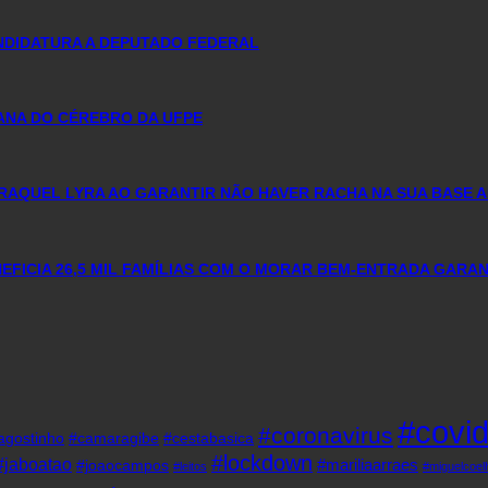
ANDIDATURA A DEPUTADO FEDERAL
MANA DO CÉREBRO DA UFPE
RAQUEL LYRA AO GARANTIR NÃO HAVER RACHA NA SUA BASE A
FICIA 26,5 MIL FAMÍLIAS COM O MORAR BEM-ENTRADA GARA
#covi
#coronavirus
agostinho
#camaragibe
#cestabasica
#lockdown
#jaboatao
#mariliaarraes
#joaocampos
#leitos
#miguelcoel