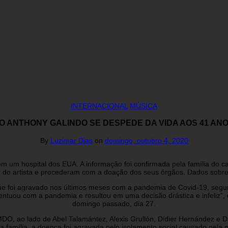
INTERNACIONAL
MÚSICA
 ANTHONY GALINDO SE DESPEDE DA VIDA AOS 41 AN
By
Luzimar Dias
on
domingo, outubro 4, 2020
 um hospital dos EUA. A informação foi confirmada pela família do 
 do artista e procederam com a doação dos seus órgãos. Dados sobre
e foi agravado nos últimos meses com a pandemia de Covid-19, segun
tuou com a pandemia e resultou em uma decisão drástica e infeliz”, 
domingo passado, dia 27.
O, ao lado de Abel Talamántez, Alexis Grullón, Didier Hernández e D
 família, a doença foi agravada pelo isolamento social causado pela