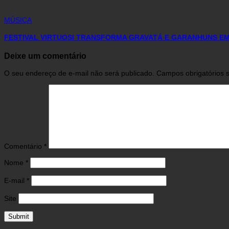
MÚSICA
FESTIVAL VIRTUOSI TRANSFORMA GRAVATÁ E GARANHUNS EM
Deixe um comentário
O seu endereço de e-mail não será publicado.
Campos obrigatórios
Comentário
*
Nome
*
E-mail
*
Site