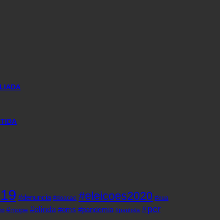
LIADA
NTIDA
d19
#eleicoes2020
#denuncia
#doacao
#eua
#pcr
#olinda
#oms
#pandemia
#mppe
#paulista
ho