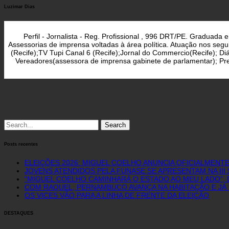
Luzimar Dias
Perfil - Jornalista - Reg. Profissional , 996 DRT/PE. Graduad
Assessorias de imprensa voltadas à área política. Atuação nos seg
(Recife);TV Tupi Canal 6 (Recife);Jornal do Commercio(Recife); D
Vereadores(assessora de imprensa gabinete de parlamentar); Pref
Search
for:
Posts recentes
ELEIÇÕES 2026: MIGUEL COELHO ANUNCIA OFICIALMENT
JOVENS ATENDIDOS PELA FUNASE SE APRESENTAM NA II
“MIGUEL COELHO CAMINHARÁ O ESTADO AO MEU LADO”, D
COM RAQUEL, PERNAMBUCO AVANÇA NA HABITAÇÃO E JÁ 
OS VICES VÃO PARA A LINHA DE FRENTE DA ELEIÇÃO
DESTAQUES