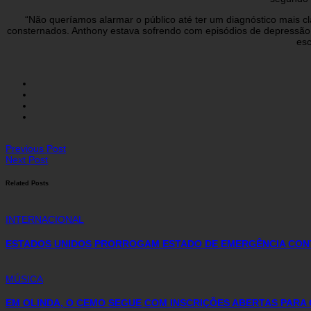
“Não queríamos alarmar o público até ter um diagnóstico mais 
consternados. Anthony estava sofrendo com episódios de depressão.
esc
Previous Post
Next Post
Related Posts
INTERNACIONAL
ESTADOS UNIDOS PRORROGAM ESTADO DE EMERGÊNCIA CONT
MÚSICA
EM OLINDA, O CEMO SEGUE COM INSCRIÇÕES ABERTAS PARA 