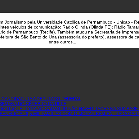
a em Jornalismo pela Universidade Católica de Pernambuco - Unicap - Re
uintes veículos de comunicação: Rádio Olinda (Olinda PE); Rádio Taman
iário de Pernambuco (Recife). Também atuou na Secretaria de Imprens
eitura de São Bento do Una (assessoria do prefeito), assessora de cam
entre outros...
E CANDIDATURA A DEPUTADO FEDERAL
I SEMANA DO CÉREBRO DA UFPE
IZ RAQUEL LYRA AO GARANTIR NÃO HAVER RACHA NA SUA BASE 
BENEFICIA 26,5 MIL FAMÍLIAS COM O MORAR BEM-ENTRADA GAR