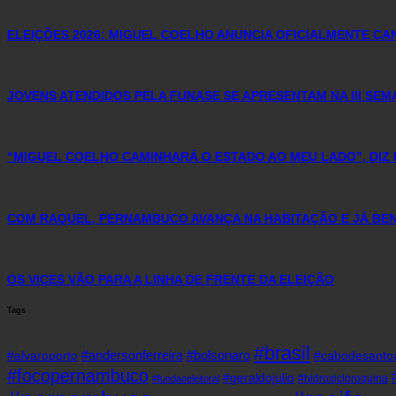
ELEIÇÕES 2026: MIGUEL COELHO ANUNCIA OFICIALMENTE C
JOVENS ATENDIDOS PELA FUNASE SE APRESENTAM NA III SE
“MIGUEL COELHO CAMINHARÁ O ESTADO AO MEU LADO”, DIZ 
COM RAQUEL, PERNAMBUCO AVANÇA NA HABITAÇÃO E JÁ BENE
OS VICES VÃO PARA A LINHA DE FRENTE DA ELEIÇÃO
Tags
#brasil
#andersonferreira
#bolsonaro
#alvaroporto
#cabodesanto
#focopernambuco
#geraldojulio
#hidroxicloroquina
#fundaoeleitoral