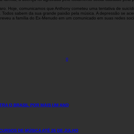
claro. Hoje, comunicamos que Anthony cometeu uma tentativa de suicíd
 Todos sabem da sua grande paixão pela música. A depressão se acent
reveu a família do Ex-Menudo em um comunicado em suas redes soci
0
RA O BRASIL POR MAIS UM ANO
CURSOS DE MÚSICA ATÉ 26 DE JULHO