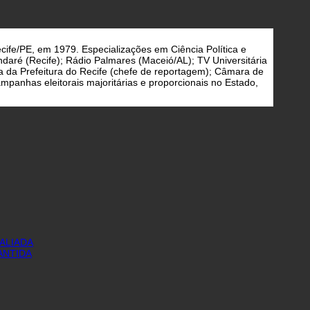
cife/PE, em 1979. Especializações em Ciência Política e
daré (Recife); Rádio Palmares (Maceió/AL); TV Universitária
a da Prefeitura do Recife (chefe de reportagem); Câmara de
panhas eleitorais majoritárias e proporcionais no Estado,
ALIADA
ANTIDA