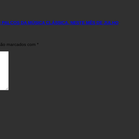
 PALCOS DA MÚSICA CLÁSSICA, NESTE MÊS DE JULHO
 são marcados com
*