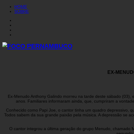
HOME
SOBRE
EX-MENUDO
Ex-Menudo Anthony Galindo morreu na tarde deste sábado (03), em
anos. Familiares informaram ainda, que, cumpriram a vontade
Conhecido como Papi Joe, o cantor tinha um quadro depressivo, qu
Todos sabem da sua grande paixão pela música. A depressão se acen
O cantor integrou a última geração do grupo Menudo, chamado MD
segundo a