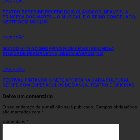
DIVERSÃO
TEATRO BEBERIBE RECEBE DOIS CLÁSSICOS INFANTIS: A
PRINCESA DOS MARES – O MUSICAL E O REINO CONGELADO,
NESTE DOMINGO(26)
DIVERSÃO
MUNDO BITA NO SHOPPING RIOMAR ESTREIA NOVA
ATIVIDADE PERMANENTE, NESTE SÁBADO (18)
DIVERSÃO
FESTIVAL PINTANDO O SETE APORTA NA CAIXA CULTURAL
RECIFE COM ESPETÁCULOS DE DANÇA, TEATRO E OFICINAS
Deixe um comentário
O seu endereço de e-mail não será publicado.
Campos obrigatórios
são marcados com
*
Comentário
*