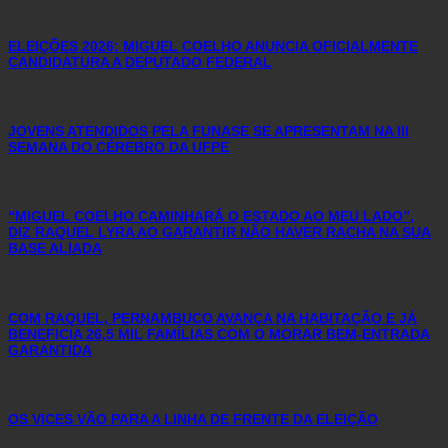
ELEIÇÕES 2026: MIGUEL COELHO ANUNCIA OFICIALMENTE
CANDIDATURA A DEPUTADO FEDERAL
JOVENS ATENDIDOS PELA FUNASE SE APRESENTAM NA III
SEMANA DO CÉREBRO DA UFPE
“MIGUEL COELHO CAMINHARÁ O ESTADO AO MEU LADO”,
DIZ RAQUEL LYRA AO GARANTIR NÃO HAVER RACHA NA SUA
BASE ALIADA
COM RAQUEL, PERNAMBUCO AVANÇA NA HABITAÇÃO E JÁ
BENEFICIA 26,5 MIL FAMÍLIAS COM O MORAR BEM-ENTRADA
GARANTIDA
OS VICES VÃO PARA A LINHA DE FRENTE DA ELEIÇÃO