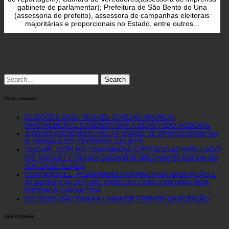
gabinete de parlamentar); Prefeitura de São Bento do Una
(assessoria do prefeito), assessora de campanhas eleitorais
majoritárias e proporcionais no Estado, entre outros...
Search
for:
Posts recentes
ELEIÇÕES 2026: MIGUEL COELHO ANUNCIA
OFICIALMENTE CANDIDATURA A DEPUTADO FEDERAL
JOVENS ATENDIDOS PELA FUNASE SE APRESENTAM NA
III SEMANA DO CÉREBRO DA UFPE
“MIGUEL COELHO CAMINHARÁ O ESTADO AO MEU LADO”,
DIZ RAQUEL LYRA AO GARANTIR NÃO HAVER RACHA NA
SUA BASE ALIADA
COM RAQUEL, PERNAMBUCO AVANÇA NA HABITAÇÃO E
JÁ BENEFICIA 26,5 MIL FAMÍLIAS COM O MORAR BEM-
ENTRADA GARANTIDA
OS VICES VÃO PARA A LINHA DE FRENTE DA ELEIÇÃO
DESTAQUES