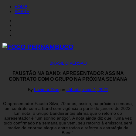
HOME
SOBRE
BRASIL
DIVERSÃO
FAUSTÃO NA BAND: APRESENTADOR ASSINA
CONTRATO COM O GRUPO NA PRÓXIMA SEMANA
By
Luzimar Dias
on
sábado, maio 1, 2021
O apresentador Fausto Silva, 70 anos, assina, na próxima semana,
um contrato com a Band com vigência a partir de janeiro de 2022.
Em nota, o Grupo Bandeirantes afirma que o retorno do
apresentador é “um sonho antigo”. A nota ainda diz que, “uma vez
tudo confirmado na semana que vem, seu retorno à emissora será
motivo de enorme alegria entre todos e reforça a estratégia da
Band”.