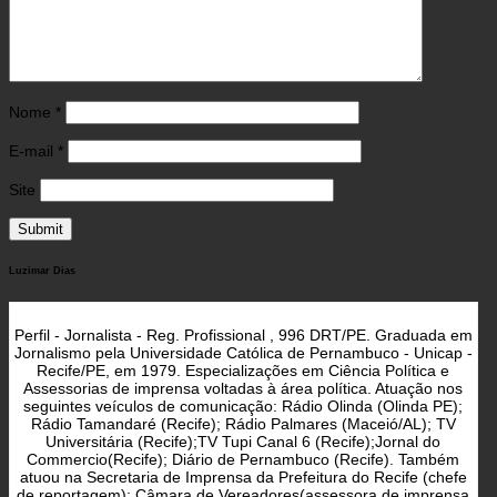
Nome
*
E-mail
*
Site
Luzimar Dias
Perfil - Jornalista - Reg. Profissional , 996 DRT/PE. Graduada em
Jornalismo pela Universidade Católica de Pernambuco - Unicap -
Recife/PE, em 1979. Especializações em Ciência Política e
Assessorias de imprensa voltadas à área política. Atuação nos
seguintes veículos de comunicação: Rádio Olinda (Olinda PE);
Rádio Tamandaré (Recife); Rádio Palmares (Maceió/AL); TV
Universitária (Recife);TV Tupi Canal 6 (Recife);Jornal do
Commercio(Recife); Diário de Pernambuco (Recife). Também
atuou na Secretaria de Imprensa da Prefeitura do Recife (chefe
de reportagem); Câmara de Vereadores(assessora de imprensa