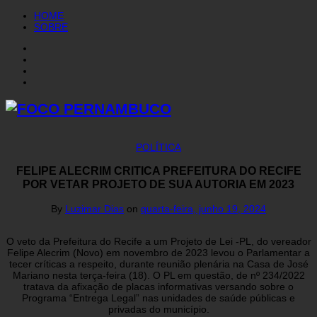
HOME
SOBRE
POLÍTICA
FELIPE ALECRIM CRITICA PREFEITURA DO RECIFE
POR VETAR PROJETO DE SUA AUTORIA EM 2023
By
Luzimar Dias
on
quarta-feira, junho 19, 2024
O veto da Prefeitura do Recife a um Projeto de Lei -PL, do vereador
Felipe Alecrim (Novo) em novembro de 2023 levou o Parlamentar a
tecer críticas a respeito, durante reunião plenária na Casa de José
Mariano nesta terça-feira (18). O PL em questão, de nº 234/2022
tratava da afixação de placas informativas versando sobre o
Programa “Entrega Legal” nas unidades de saúde públicas e
privadas do município.