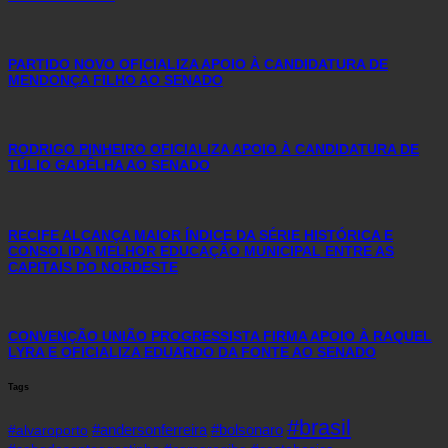
PARTIDO NOVO OFICIALIZA APOIO À CANDIDATURA DE
MENDONÇA FILHO AO SENADO
RODRIGO PINHEIRO OFICIALIZA APOIO À CANDIDATURA DE
TÚLIO GADÊLHA AO SENADO
RECIFE ALCANÇA MAIOR ÍNDICE DA SÉRIE HISTÓRICA E
CONSOLIDA MELHOR EDUCAÇÃO MUNICIPAL ENTRE AS
CAPITAIS DO NORDESTE
CONVENÇÃO UNIÃO PROGRESSISTA FIRMA APOIO À RAQUEL
LYRA E OFICIALIZA EDUARDO DA FONTE AO SENADO
Tags
#brasil
#andersonferreira
#bolsonaro
#alvaroporto