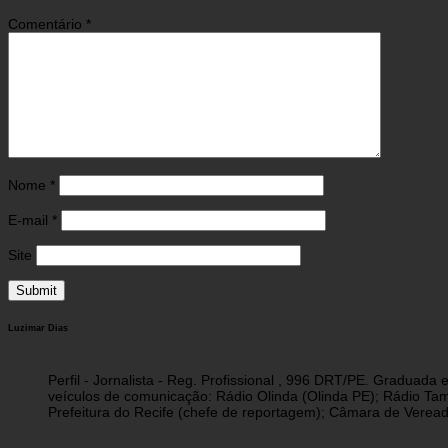
Comentário
*
Nome
*
E-mail
*
Site
Luzimar Dias
Perfil - Jornalista - Reg. Profissional , 996 DRT/PE. Graduad
veículos de comunicação: Rádio Olinda (Olinda PE); Rádio Tam
Prefeitura do Recife (chefe de reportagem); Câmara de Vereado