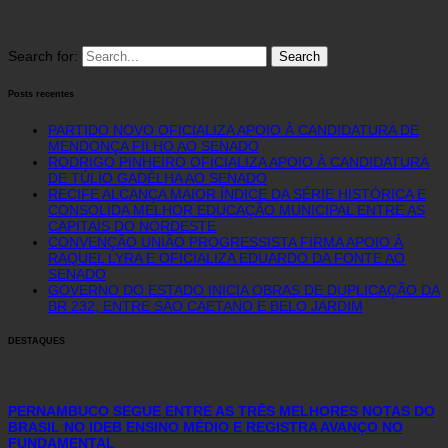
Search for:
Posts recentes
PARTIDO NOVO OFICIALIZA APOIO À CANDIDATURA DE
MENDONÇA FILHO AO SENADO
RODRIGO PINHEIRO OFICIALIZA APOIO À CANDIDATURA
DE TÚLIO GADÊLHA AO SENADO
RECIFE ALCANÇA MAIOR ÍNDICE DA SÉRIE HISTÓRICA E
CONSOLIDA MELHOR EDUCAÇÃO MUNICIPAL ENTRE AS
CAPITAIS DO NORDESTE
CONVENÇÃO UNIÃO PROGRESSISTA FIRMA APOIO À
RAQUEL LYRA E OFICIALIZA EDUARDO DA FONTE AO
SENADO
GOVERNO DO ESTADO INICIA OBRAS DE DUPLICAÇÃO DA
BR 232, ENTRE SÃO CAETANO E BELO JARDIM
DESTAQUES
PERNAMBUCO SEGUE ENTRE AS TRÊS MELHORES NOTAS DO
BRASIL NO IDEB ENSINO MÉDIO E REGISTRA AVANÇO NO
FUNDAMENTAL