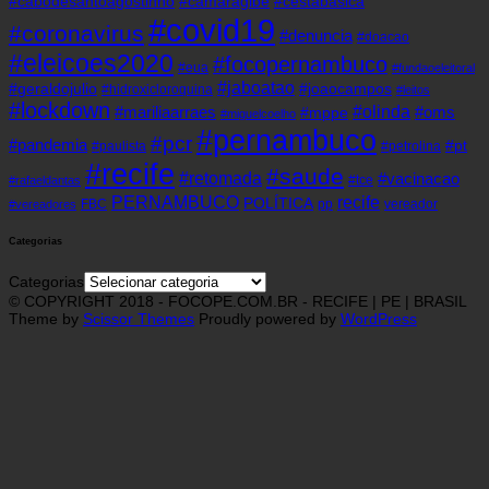
#cabodesantoagostinho
#camaragibe
#cestabasica
#covid19
#coronavirus
#denuncia
#doacao
#eleicoes2020
#focopernambuco
#eua
#fundaoeleitoral
#jaboatao
#geraldojulio
#joaocampos
#hidroxicloroquina
#leitos
#lockdown
#olinda
#mariliaarraes
#oms
#mppe
#miguelcoelho
#pernambuco
#pcr
#pandemia
#pt
#paulista
#petrolina
#recife
#saude
#retomada
#vacinacao
#tce
#rafaeldantas
recife
PERNAMBUCO
POLÍTICA
FBC
pp
vereador
#vereadores
Categorias
Categorias
© COPYRIGHT 2018 - FOCOPE.COM.BR - RECIFE | PE | BRASIL
Theme by
Scissor Themes
Proudly powered by
WordPress