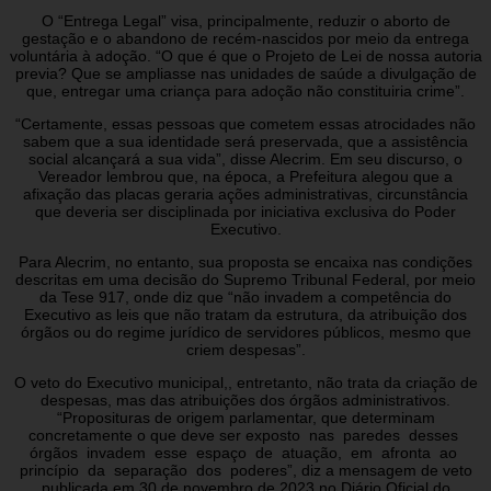
O “Entrega Legal” visa, principalmente, reduzir o aborto de
gestação e o abandono de recém-nascidos por meio da entrega
voluntária à adoção. “O que é que o Projeto de Lei de nossa autoria
previa? Que se ampliasse nas unidades de saúde a divulgação de
que, entregar uma criança para adoção não constituiria crime”.
“Certamente, essas pessoas que cometem essas atrocidades não
sabem que a sua identidade será preservada, que a assistência
social alcançará a sua vida”, disse Alecrim. Em seu discurso, o
Vereador lembrou que, na época, a Prefeitura alegou que a
afixação das placas geraria ações administrativas, circunstância
que deveria ser disciplinada por iniciativa exclusiva do Poder
Executivo.
Para Alecrim, no entanto, sua proposta se encaixa nas condições
descritas em uma decisão do Supremo Tribunal Federal, por meio
da Tese 917, onde diz que “não invadem a competência do
Executivo as leis que não tratam da estrutura, da atribuição dos
órgãos ou do regime jurídico de servidores públicos, mesmo que
criem despesas”.
O veto do Executivo municipal,, entretanto, não trata da criação de
despesas, mas das atribuições dos órgãos administrativos.
“Proposituras de origem parlamentar, que determinam
concretamente o que deve ser exposto nas paredes desses
órgãos invadem esse espaço de atuação, em afronta ao
princípio da separação dos poderes”, diz a mensagem de veto
publicada em 30 de novembro de 2023 no Diário Oficial do