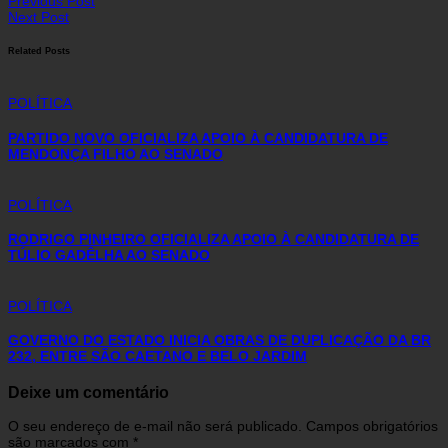
Previous Post
Next Post
Related Posts
POLÍTICA
PARTIDO NOVO OFICIALIZA APOIO À CANDIDATURA DE
MENDONÇA FILHO AO SENADO
POLÍTICA
RODRIGO PINHEIRO OFICIALIZA APOIO À CANDIDATURA DE
TÚLIO GADÊLHA AO SENADO
POLÍTICA
GOVERNO DO ESTADO INICIA OBRAS DE DUPLICAÇÃO DA BR
232, ENTRE SÃO CAETANO E BELO JARDIM
Deixe um comentário
O seu endereço de e-mail não será publicado.
Campos obrigatórios
são marcados com
*