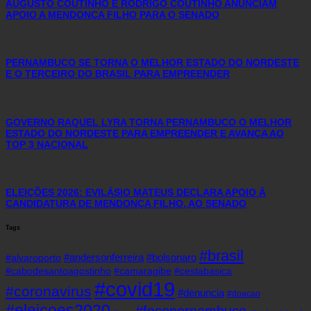
AUGUSTO COUTINHO E RODRIGO COUTINHO ANUNCIAM
APOIO A MENDONÇA FILHO PARA O SENADO
PERNAMBUCO SE TORNA O MELHOR ESTADO DO NORDESTE
E O TERCEIRO DO BRASIL PARA EMPREENDER
GOVERNO RAQUEL LYRA TORNA PERNAMBUCO O MELHOR
ESTADO DO NORDESTE PARA EMPREENDER E AVANÇA AO
TOP 3 NACIONAL
ELEIÇÕES 2026: EVILÁSIO MATEUS DECLARA APOIO À
CANDIDATURA DE MENDONÇA FILHO, AO SENADO
Tags
#brasil
#andersonferreira
#bolsonaro
#alvaroporto
#cabodesantoagostinho
#camaragibe
#cestabasica
#covid19
#coronavirus
#denuncia
#doacao
#eleicoes2020
#focopernambuco