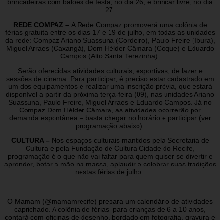
brincadeiras com balões de festa; no dia 26; e brincar livre, no dia
27.
REDE COMPAZ –
A Rede Compaz promoverá uma colônia de
férias gratuita entre os dias 17 e 19 de julho, em todas as unidades
da rede: Compaz Ariano Suassuna (Cordeiro), Paulo Freire (Ibura),
Miguel Arraes (Caxangá), Dom Hélder Câmara (Coque) e Eduardo
Campos (Alto Santa Terezinha).
Serão oferecidas atividades culturais, esportivas, de lazer e
sessões de cinema. Para participar, é preciso estar cadastrado em
um dos equipamentos e realizar uma inscrição prévia, que estará
disponível a partir da próxima terça-feira (09), nas unidades Ariano
Suassuna, Paulo Freire, Miguel Arraes e Eduardo Campos. Já no
Compaz Dom Hélder Câmara, as atividades ocorrerão por
demanda espontânea – basta chegar no horário e participar (ver
programação abaixo).
CULTURA –
Nos espaços culturais mantidos pela Secretaria de
Cultura e pela Fundação de Cultura Cidade do Recife,
programação é o que não vai faltar para quem quiser se divertir e
aprender, botar a mão na massa, aplaudir e celebrar suas tradições
nestas férias de julho.
O Mamam (@mamamrecife) prepara um calendário de atividades
caprichado. A colônia de férias, para crianças de 6 a 10 anos,
contará com oficinas de desenho, bordado em fotografia, gravura e