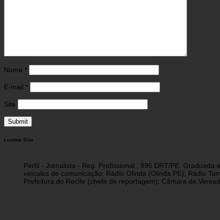
Nome
*
E-mail
*
Site
Luzimar Dias
Perfil - Jornalista - Reg. Profissional , 996 DRT/PE. Graduad
veículos de comunicação: Rádio Olinda (Olinda PE); Rádio Tam
Prefeitura do Recife (chefe de reportagem); Câmara de Vereado