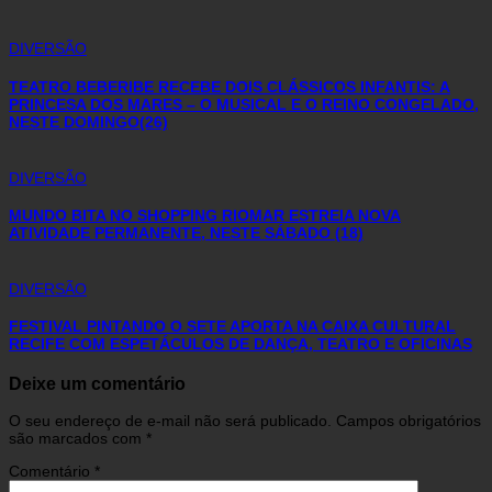
DIVERSÃO
TEATRO BEBERIBE RECEBE DOIS CLÁSSICOS INFANTIS: A
PRINCESA DOS MARES – O MUSICAL E O REINO CONGELADO,
NESTE DOMINGO(26)
DIVERSÃO
MUNDO BITA NO SHOPPING RIOMAR ESTREIA NOVA
ATIVIDADE PERMANENTE, NESTE SÁBADO (18)
DIVERSÃO
FESTIVAL PINTANDO O SETE APORTA NA CAIXA CULTURAL
RECIFE COM ESPETÁCULOS DE DANÇA, TEATRO E OFICINAS
Deixe um comentário
O seu endereço de e-mail não será publicado.
Campos obrigatórios
são marcados com
*
Comentário
*