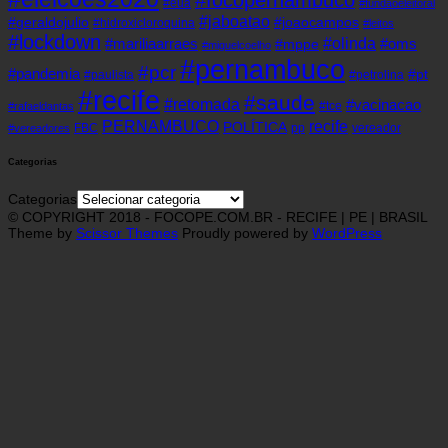
#eua
#fundaoeleitoral
#jaboatao
#geraldojulio
#joaocampos
#hidroxicloroquina
#leitos
#lockdown
#olinda
#mariliaarraes
#oms
#mppe
#miguelcoelho
#pernambuco
#pcr
#pandemia
#pt
#paulista
#petrolina
#recife
#saude
#retomada
#vacinacao
#tce
#rafaeldantas
recife
PERNAMBUCO
POLÍTICA
FBC
pp
vereador
#vereadores
Categorias
Categorias
© COPYRIGHT 2018 - FOCOPE.COM.BR - RECIFE | PE | BRASIL
Theme by
Scissor Themes
Proudly powered by
WordPress