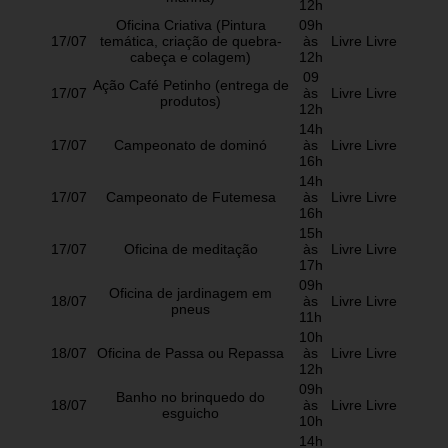
12h
Oficina Criativa (Pintura
09h
17/07
temática, criação de quebra-
às
Livre
Livre
cabeça e colagem)
12h
09
Ação Café Petinho (entrega de
17/07
às
Livre
Livre
produtos)
12h
14h
17/07
Campeonato de dominó
às
Livre
Livre
16h
14h
17/07
Campeonato de Futemesa
às
Livre
Livre
16h
15h
17/07
Oficina de meditação
às
Livre
Livre
17h
09h
Oficina de jardinagem em
18/07
às
Livre
Livre
pneus
11h
10h
18/07
Oficina de Passa ou Repassa
às
Livre
Livre
12h
09h
Banho no brinquedo do
18/07
às
Livre
Livre
esguicho
10h
14h