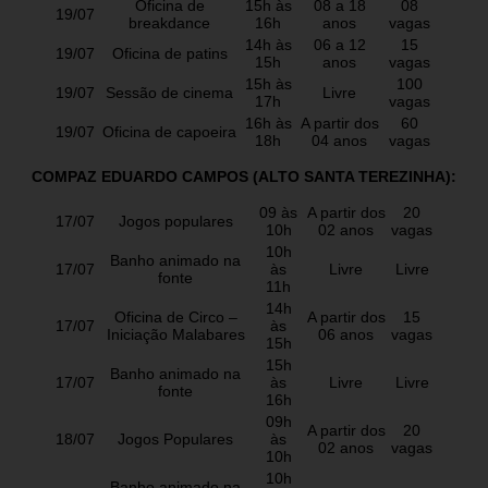
Oficina de
15h às
08 a 18
08
19/07
breakdance
16h
anos
vagas
14h às
06 a 12
15
19/07
Oficina de patins
15h
anos
vagas
15h às
100
19/07
Sessão de cinema
Livre
17h
vagas
16h às
A partir dos
60
19/07
Oficina de capoeira
18h
04 anos
vagas
COMPAZ EDUARDO CAMPOS (ALTO SANTA TEREZINHA):
09 às
A partir dos
20
17/07
Jogos populares
10h
02 anos
vagas
10h
Banho animado na
17/07
às
Livre
Livre
fonte
11h
14h
Oficina de Circo –
A partir dos
15
17/07
às
Iniciação Malabares
06 anos
vagas
15h
15h
Banho animado na
17/07
às
Livre
Livre
fonte
16h
09h
A partir dos
20
18/07
Jogos Populares
às
02 anos
vagas
10h
10h
Banho animado na