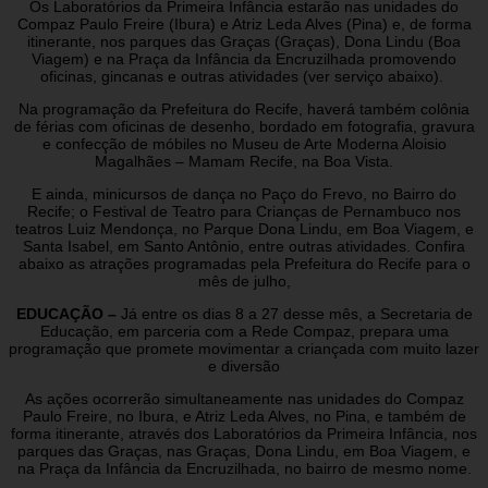
Os Laboratórios da Primeira Infância estarão nas unidades do
Compaz Paulo Freire (Ibura) e Atriz Leda Alves (Pina) e, de forma
itinerante, nos parques das Graças (Graças), Dona Lindu (Boa
Viagem) e na Praça da Infância da Encruzilhada promovendo
oficinas, gincanas e outras atividades (ver serviço abaixo).
Na programação da Prefeitura do Recife, haverá também colônia
de férias com oficinas de desenho, bordado em fotografia, gravura
e confecção de móbiles no Museu de Arte Moderna Aloisio
Magalhães – Mamam Recife, na Boa Vista.
E ainda, minicursos de dança no Paço do Frevo, no Bairro do
Recife; o Festival de Teatro para Crianças de Pernambuco nos
teatros Luiz Mendonça, no Parque Dona Lindu, em Boa Viagem, e
Santa Isabel, em Santo Antônio, entre outras atividades. Confira
abaixo as atrações programadas pela Prefeitura do Recife para o
mês de julho,
EDUCAÇÃO –
Já entre os dias 8 a 27 desse mês, a Secretaria de
Educação, em parceria com a Rede Compaz, prepara uma
programação que promete movimentar a criançada com muito lazer
e diversão
As ações ocorrerão simultaneamente nas unidades do Compaz
Paulo Freire, no Ibura, e Atriz Leda Alves, no Pina, e também de
forma itinerante, através dos Laboratórios da Primeira Infância, nos
parques das Graças, nas Graças, Dona Lindu, em Boa Viagem, e
na Praça da Infância da Encruzilhada, no bairro de mesmo nome.