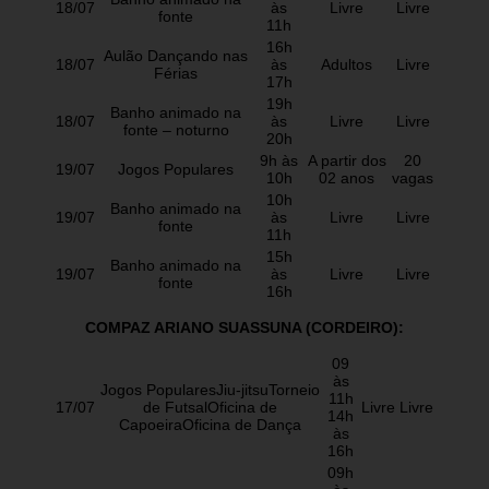
18/07
às
Livre
Livre
fonte
11h
16h
Aulão Dançando nas
18/07
às
Adultos
Livre
Férias
17h
19h
Banho animado na
18/07
às
Livre
Livre
fonte – noturno
20h
9h às
A partir dos
20
19/07
Jogos Populares
10h
02 anos
vagas
10h
Banho animado na
19/07
às
Livre
Livre
fonte
11h
15h
Banho animado na
19/07
às
Livre
Livre
fonte
16h
COMPAZ ARIANO SUASSUNA (CORDEIRO):
09
às
Jogos PopularesJiu-jitsuTorneio
11h
17/07
de FutsalOficina de
Livre
Livre
14h
CapoeiraOficina de Dança
às
16h
09h