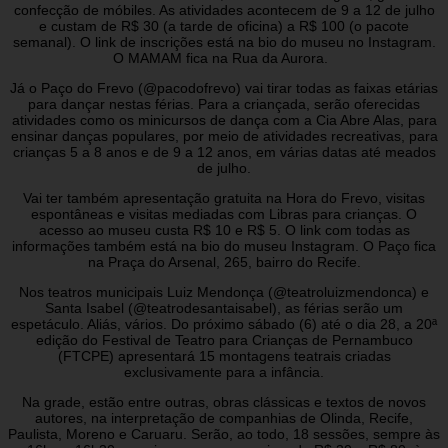
confecção de móbiles. As atividades acontecem de 9 a 12 de julho
e custam de R$ 30 (a tarde de oficina) a R$ 100 (o pacote
semanal). O link de inscrições está na bio do museu no Instagram.
O MAMAM fica na Rua da Aurora.
Já o Paço do Frevo (@pacodofrevo) vai tirar todas as faixas etárias
para dançar nestas férias. Para a criançada, serão oferecidas
atividades como os minicursos de dança com a Cia Abre Alas, para
ensinar danças populares, por meio de atividades recreativas, para
crianças 5 a 8 anos e de 9 a 12 anos, em várias datas até meados
de julho.
Vai ter também apresentação gratuita na Hora do Frevo, visitas
espontâneas e visitas mediadas com Libras para crianças. O
acesso ao museu custa R$ 10 e R$ 5. O link com todas as
informações também está na bio do museu Instagram. O Paço fica
na Praça do Arsenal, 265, bairro do Recife.
Nos teatros municipais Luiz Mendonça (@teatroluizmendonca) e
Santa Isabel (@teatrodesantaisabel), as férias serão um
espetáculo. Aliás, vários. Do próximo sábado (6) até o dia 28, a 20ª
edição do Festival de Teatro para Crianças de Pernambuco
(FTCPE) apresentará 15 montagens teatrais criadas
exclusivamente para a infância.
Na grade, estão entre outras, obras clássicas e textos de novos
autores, na interpretação de companhias de Olinda, Recife,
Paulista, Moreno e Caruaru. Serão, ao todo, 18 sessões, sempre às