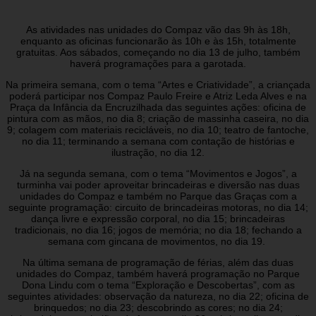
As atividades nas unidades do Compaz vão das 9h às 18h,
enquanto as oficinas funcionarão às 10h e às 15h, totalmente
gratuitas. Aos sábados, começando no dia 13 de julho, também
haverá programações para a garotada.
Na primeira semana, com o tema “Artes e Criatividade”, a criançada
poderá participar nos Compaz Paulo Freire e Atriz Leda Alves e na
Praça da Infância da Encruzilhada das seguintes ações: oficina de
pintura com as mãos, no dia 8; criação de massinha caseira, no dia
9; colagem com materiais recicláveis, no dia 10; teatro de fantoche,
no dia 11; terminando a semana com contação de histórias e
ilustração, no dia 12.
Já na segunda semana, com o tema “Movimentos e Jogos”, a
turminha vai poder aproveitar brincadeiras e diversão nas duas
unidades do Compaz e também no Parque das Graças com a
seguinte programação: circuito de brincadeiras motoras, no dia 14;
dança livre e expressão corporal, no dia 15; brincadeiras
tradicionais, no dia 16; jogos de memória; no dia 18; fechando a
semana com gincana de movimentos, no dia 19.
Na última semana de programação de férias, além das duas
unidades do Compaz, também haverá programação no Parque
Dona Lindu com o tema “Exploração e Descobertas”, com as
seguintes atividades: observação da natureza, no dia 22; oficina de
brinquedos; no dia 23; descobrindo as cores; no dia 24;