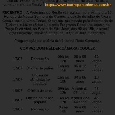
16h ou 16h30, com ingressos que variam de R$ 30 a R$ 80, à
venda no site do Festival
h
ttps://www.teatroparacrianca.com.br
.
RECENTRO –
A Prefeitura do Recife vai realizar, no próximo dia 16,
Feriado de Nossa Senhora do Carmo, a edição de julho do Viva o
Centro, com o tema Férias. O evento, promovido pela Secretaria de
Turismo e Lazer (Setur-L) e pelo Programa Recentro, ocorre na
Praça Dom Vital, no Bairro de São José, das 9h às 15h, e levará,
gratuitamente, serviços de saúde, lazer, cultura e esportes.
Programação de colônia de férias na Rede Compaz:
COMPAZ DOM HÉLDER CÂMARA (COQUE):
09h às
06 a 08
60
17/07
Recreação
12h
anos
vagas
14h às
06 a 12
15
17/07
Oficina de patins
15h
anos
vagas
Oficina de
15h às
04 a 06
10
17/07
alimentação
16h
anos
vagas
saudável
09h às
A partir de
45
18/07
Oficina de circo
12h
07 anos
vagas
Oficina de dança
14h às
A partir dos
45
18/07
popular
17h
14 anos
vagas
9h às
06 a 08
60
19/07
Recreação
12h
anos
vagas