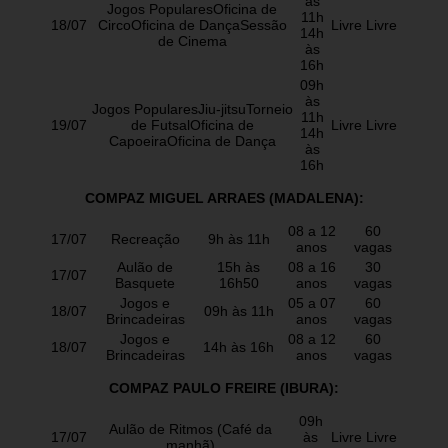
às
Jogos PopularesOficina de
11h
18/07
CircoOficina de DançaSessão
Livre
Livre
14h
de Cinema
às
16h
09h
às
Jogos PopularesJiu-jitsuTorneio
11h
19/07
de FutsalOficina de
Livre
Livre
14h
CapoeiraOficina de Dança
às
16h
COMPAZ MIGUEL ARRAES (MADALENA):
08 a 12
60
17/07
Recreação
9h às 11h
anos
vagas
Aulão de
15h às
08 a 16
30
17/07
Basquete
16h50
anos
vagas
Jogos e
05 a 07
60
18/07
09h às 11h
Brincadeiras
anos
vagas
Jogos e
08 a 12
60
18/07
14h às 16h
Brincadeiras
anos
vagas
COMPAZ PAULO FREIRE (IBURA):
09h
Aulão de Ritmos (Café da
17/07
às
Livre
Livre
manhã)