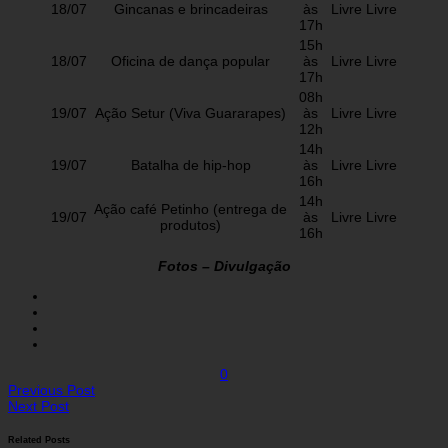
18/07
Gincanas e brincadeiras
às
Livre
Livre
17h
15h
18/07
Oficina de dança popular
às
Livre
Livre
17h
08h
19/07
Ação Setur (Viva Guararapes)
às
Livre
Livre
12h
14h
19/07
Batalha de hip-hop
às
Livre
Livre
16h
14h
Ação café Petinho (entrega de
19/07
às
Livre
Livre
produtos)
16h
Fotos – Divulgação
0
Previous Post
Next Post
Related Posts