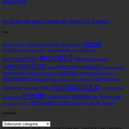
GARANTIDA
OS VICES VÃO PARA A LINHA DE FRENTE DA ELEIÇÃO
Tags
#brasil
#andersonferreira
#bolsonaro
#alvaroporto
#cabodesantoagostinho
#camaragibe
#cestabasica
#covid19
#coronavirus
#denuncia
#doacao
#eleicoes2020
#focopernambuco
#eua
#fundaoeleitoral
#jaboatao
#geraldojulio
#joaocampos
#hidroxicloroquina
#leitos
#lockdown
#olinda
#mariliaarraes
#oms
#mppe
#miguelcoelho
#pernambuco
#pcr
#pandemia
#pt
#paulista
#petrolina
#recife
#saude
#retomada
#vacinacao
#tce
#rafaeldantas
recife
PERNAMBUCO
POLÍTICA
FBC
pp
vereador
#vereadores
Categorias
Categorias