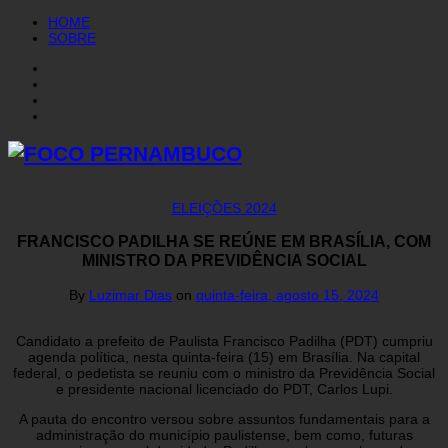
HOME
SOBRE
ELEIÇÕES 2024
FRANCISCO PADILHA SE REÚNE EM BRASÍLIA, COM
MINISTRO DA PREVIDÊNCIA SOCIAL
By
Luzimar Dias
on
quinta-feira, agosto 15, 2024
Candidato a prefeito de Paulista Francisco Padilha (PDT) cumpriu
agenda política, nesta quinta-feira (15) em Brasília. Na capital
federal, o pedetista se reuniu com o ministro da Previdência Social
e presidente nacional licenciado do PDT, Carlos Lupi.
A pauta do encontro versou sobre assuntos fundamentais para a
administração do município paulistense, bem como, futuras