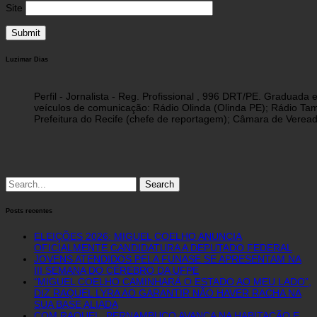
Site
Luzimar Dias
Perfil - Jornalista - Reg. Profissional , 996 DRT/PE. Graduad
veículos de comunicação: Rádio Olinda (Olinda PE); Rádio Tam
Prefeitura do Recife (chefe de reportagem); Câmara de Vereado
Search
for:
Posts recentes
ELEIÇÕES 2026: MIGUEL COELHO ANUNCIA
OFICIALMENTE CANDIDATURA A DEPUTADO FEDERAL
JOVENS ATENDIDOS PELA FUNASE SE APRESENTAM NA
III SEMANA DO CÉREBRO DA UFPE
“MIGUEL COELHO CAMINHARÁ O ESTADO AO MEU LADO”,
DIZ RAQUEL LYRA AO GARANTIR NÃO HAVER RACHA NA
SUA BASE ALIADA
COM RAQUEL, PERNAMBUCO AVANÇA NA HABITAÇÃO E