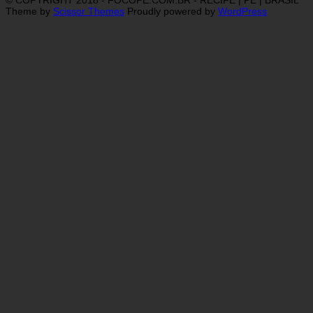
© COPYRIGHT 2018 - FOCOPE.COM.BR - RECIFE | PE | BRASIL
Theme by
Scissor Themes
Proudly powered by
WordPress