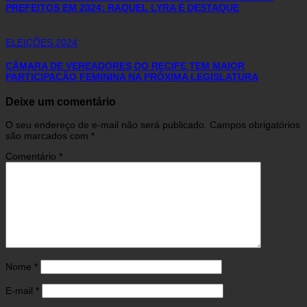
PREFEITOS EM 2024: RAQUEL LYRA É DESTAQUE
ELEIÇÕES 2024
CÂMARA DE VEREADORES DO RECIFE TEM MAIOR
PARTICIPAÇÃO FEMININA NA PRÓXIMA LEGISLATURA
Deixe um comentário
O seu endereço de e-mail não será publicado.
Campos obrigatórios
são marcados com
*
Comentário
*
Nome
*
E-mail
*