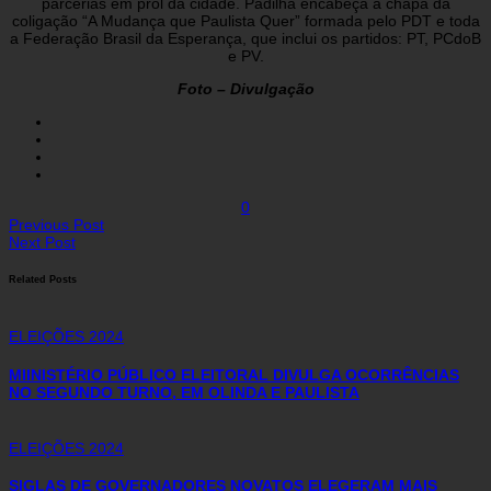
parcerias em prol da cidade. Padilha encabeça a chapa da
coligação “A Mudança que Paulista Quer” formada pelo PDT e toda
a Federação Brasil da Esperança, que inclui os partidos: PT, PCdoB
e PV.
Foto – Divulgação
0
Previous Post
Next Post
Related Posts
ELEIÇÕES 2024
MIINISTÉRIO PÚBLICO ELEITORAL DIVULGA OCORRÊNCIAS
NO SEGUNDO TURNO, EM OLINDA E PAULISTA
ELEIÇÕES 2024
SIGLAS DE GOVERNADORES NOVATOS ELEGERAM MAIS