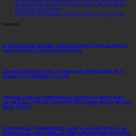
JÁ BENEFICIA 26,5 MIL FAMÍLIAS COM O MORAR BEM-
ENTRADA GARANTIDA
OS VICES VÃO PARA A LINHA DE FRENTE DA ELEIÇÃO
DESTAQUES
ELEIÇÕES 2026: MIGUEL COELHO ANUNCIA OFICIALMENTE
CANDIDATURA A DEPUTADO FEDERAL
JOVENS ATENDIDOS PELA FUNASE SE APRESENTAM NA III
SEMANA DO CÉREBRO DA UFPE
“MIGUEL COELHO CAMINHARÁ O ESTADO AO MEU LADO”,
DIZ RAQUEL LYRA AO GARANTIR NÃO HAVER RACHA NA SUA
BASE ALIADA
COM RAQUEL, PERNAMBUCO AVANÇA NA HABITAÇÃO E JÁ
BENEFICIA 26,5 MIL FAMÍLIAS COM O MORAR BEM-ENTRADA