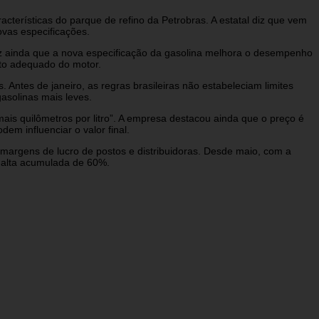
cterísticas do parque de refino da Petrobras. A estatal diz que vem
vas especificações.
iz ainda que a nova especificação da gasolina melhora o desempenho
nto adequado do motor.
ntes de janeiro, as regras brasileiras não estabeleciam limites
asolinas mais leves.
is quilômetros por litro”. A empresa destacou ainda que o preço é
em influenciar o valor final.
 margens de lucro de postos e distribuidoras. Desde maio, com a
m alta acumulada de 60%.