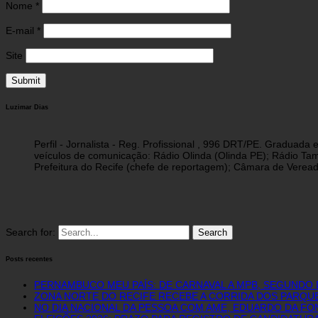
Nome
*
E-mail
*
Site
Luzimar Dias
Perfil - Jornalista - Reg. Profissional , 996 DRT/PE. Graduad
veículos de comunicação: Rádio Olinda (Olinda PE); Rádio Tam
Prefeitura do Recife (chefe de reportagem); Câmara de Vereado
Search for:
Posts recentes
PERNAMBUCO MEU PAÍS: DE CARNAVAL A MPB, SEGUNDO 
ZONA NORTE DO RECIFE RECEBE A CORRIDA DOS PARQUE
NO DIA NACIONAL DA PESSOA COM AME, EDUARDO DA FO