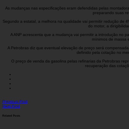
As mudanças nas especificações eram defendidas pelas montadoras de
preparando suas re
Segundo a estatal, a melhora na qualidade vai permitir redução de
do motor, a dirigibil
A ANP acrescenta que a mudança vai permitir a introdução no pa
mínimos de massa es
A Petrobras diz que eventual elevação de preço será compensada p
definido pela cotação no mer
O preço de venda da gasolina pelas refinarias da Petrobras rep
recuperação das cotaçõe
Previous Post
Next Post
Related Posts