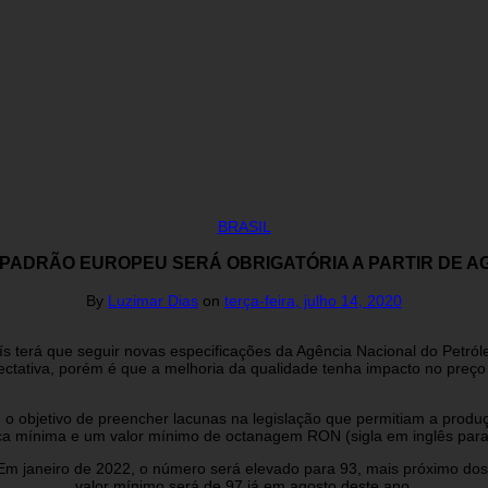
BRASIL
 PADRÃO EUROPEU SERÁ OBRIGATÓRIA A PARTIR DE AG
By
Luzimar Dias
on
terça-feira, julho 14, 2020
país terá que seguir novas especificações da Agência Nacional do Pe
ectativa, porém é que a melhoria da qualidade tenha impacto no preço
 o objetivo de preencher lacunas na legislação que permitiam a produ
ca mínima e um valor mínimo de octanagem RON (sigla em inglês para
m janeiro de 2022, o número será elevado para 93, mais próximo dos 
valor mínimo será de 97 já em agosto deste ano.