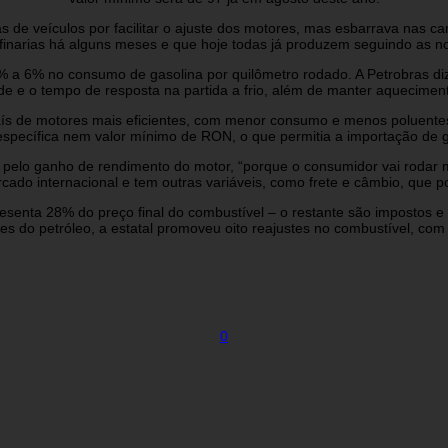
 veículos por facilitar o ajuste dos motores, mas esbarrava nas cara
finarias há alguns meses e que hoje todas já produzem seguindo as no
 4% a 6% no consumo de gasolina por quilômetro rodado. A Petrobras d
idade e o tempo de resposta na partida a frio, além de manter aquecime
ís de motores mais eficientes, com menor consumo e menos poluentes. A
pecífica nem valor mínimo de RON, o que permitia a importação de g
elo ganho de rendimento do motor, “porque o consumidor vai rodar ma
cado internacional e tem outras variáveis, como frete e câmbio, que pod
resenta 28% do preço final do combustível – o restante são impostos e
s do petróleo, a estatal promoveu oito reajustes no combustível, co
0