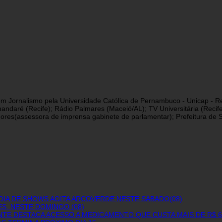
a em Jornalismo pela Universidade Católica de Pernambuco - Unicap - Re
andaré (Recife); Rádio Palmares (Maceió/AL); TV Universitária (Reci
res(assessora de imprensa gabinete de parlamentar); Prefeitura de São
DIA DE SHOWS AGITA ARCOVERDE NESTE SÁBADO(08)
S, NESTE DOMINGO (08)
NTE DESTACA ACESSO A MEDICAMENTO QUE CUSTA MAIS DE R$ 