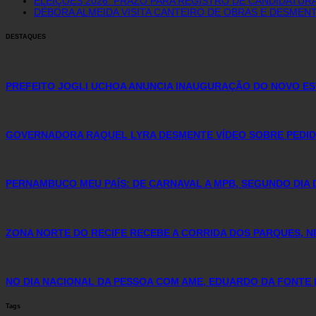
ELEIÇÕES 2026: PRAZO PARA REGISTRO DE CANDIDATURA
DÉBORA ALMEIDA VISITA CANTEIRO DE OBRAS E DESME
DESTAQUES
PREFEITO JOGLI UCHOA ANUNCIA INAUGURAÇÃO DO NOVO ES
GOVERNADORA RAQUEL LYRA DESMENTE VÍDEO SOBRE PEDID
PERNAMBUCO MEU PAÍS: DE CARNAVAL A MPB, SEGUNDO DIA 
ZONA NORTE DO RECIFE RECEBE A CORRIDA DOS PARQUES, N
NO DIA NACIONAL DA PESSOA COM AME, EDUARDO DA FONTE 
Tags