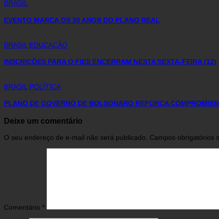
BRASIL
EVENTO MARCA OS 30 ANOS DO PLANO REAL
BRASIL
EDUCAÇÃO
INSCRIÇÕES PARA O FIES ENCERRAM NESTA SEXTA-FEIRA (12)
BRASIL
POLÍTICA
PLANO DE GOVERNO DE BOLSONARO REFORÇA COMPROMIS
Deixe um comentário
O seu endereço de e-mail não será publicado.
Campos obrigatórios
Comentário
*