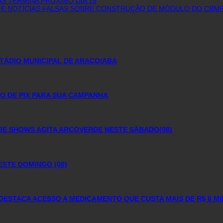
S TERMINA PRÓXIMO DIA 15
NTE NOTÍCIAS FALSAS SOBRE CONSTRUÇÃO DE MÓDULO DO CBMP
TÁDIO MUNICIPAL DE ARAÇOIABA
O DE PIX PARA SUA CAMPANHA
DE SHOWS AGITA ARCOVERDE NESTE SÁBADO(08)
ESTE DOMINGO (08)
DESTACA ACESSO A MEDICAMENTO QUE CUSTA MAIS DE R$ 6 M