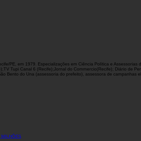
cife/PE, em 1979. Especializações em Ciência Política e Assessorias d
fe);TV Tupi Canal 6 (Recife);Jornal do Commercio(Recife); Diário de 
 Bento do Una (assessoria do prefeito), assessora de campanhas eleit
6 MILHÕES