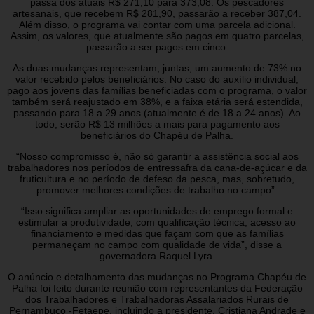
passa dos atuais R$ 271,10 para 373,08. Os pescadores
artesanais, que recebem R$ 281,90, passarão a receber 387,04.
Além disso, o programa vai contar com uma parcela adicional.
Assim, os valores, que atualmente são pagos em quatro parcelas,
passarão a ser pagos em cinco.
As duas mudanças representam, juntas, um aumento de 73% no
valor recebido pelos beneficiários. No caso do auxílio individual,
pago aos jovens das famílias beneficiadas com o programa, o valor
também será reajustado em 38%, e a faixa etária será estendida,
passando para 18 a 29 anos (atualmente é de 18 a 24 anos). Ao
todo, serão R$ 13 milhões a mais para pagamento aos
beneficiários do Chapéu de Palha.
“Nosso compromisso é, não só garantir a assistência social aos
trabalhadores nos períodos de entressafra da cana-de-açúcar e da
fruticultura e no período de defeso da pesca, mas, sobretudo,
promover melhores condições de trabalho no campo”.
“Isso significa ampliar as oportunidades de emprego formal e
estimular a produtividade, com qualificação técnica, acesso ao
financiamento e medidas que façam com que as famílias
permaneçam no campo com qualidade de vida”, disse a
governadora Raquel Lyra.
O anúncio e detalhamento das mudanças no Programa Chapéu de
Palha foi feito durante reunião com representantes da Federação
dos Trabalhadores e Trabalhadoras Assalariados Rurais de
Pernambuco -Fetaepe, incluindo a presidente, Cristiana Andrade e