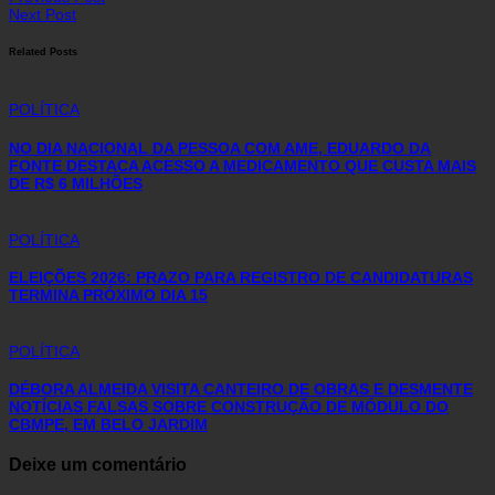
Next Post
Related Posts
POLÍTICA
NO DIA NACIONAL DA PESSOA COM AME, EDUARDO DA
FONTE DESTACA ACESSO A MEDICAMENTO QUE CUSTA MAIS
DE R$ 6 MILHÕES
POLÍTICA
ELEIÇÕES 2026: PRAZO PARA REGISTRO DE CANDIDATURAS
TERMINA PRÓXIMO DIA 15
POLÍTICA
DÉBORA ALMEIDA VISITA CANTEIRO DE OBRAS E DESMENTE
NOTÍCIAS FALSAS SOBRE CONSTRUÇÃO DE MÓDULO DO
CBMPE, EM BELO JARDIM
Deixe um comentário