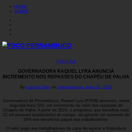
HOME
SOBRE
POLÍTICA
GOVERNADORA RAQUEL LYRA ANUNCIA
INCREMENTO NOS REPASSES DO CHAPÉU DE PALHA
By
Luzimar Dias
on
segunda-feira, julho 24, 2023
Governadora de Pernambuco, Raquel Lyra (PSDB) anunciou, nesta
segunda-feira (24), um incremento no valor dos repasses do
Chapéu de Palha. A partir de 2024, o programa, que beneficia mais
22 mil pessoas assalariadas do campo, vai garantir um aumento de
38% nos benefícios pagos aos trabalhadores.
O valor pago aos trabalhadores da cana-de-açúcar e fruticultura