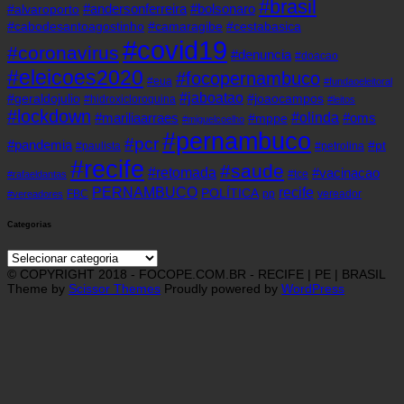
#brasil
#andersonferreira
#bolsonaro
#alvaroporto
#cabodesantoagostinho
#camaragibe
#cestabasica
#covid19
#coronavirus
#denuncia
#doacao
#eleicoes2020
#focopernambuco
#eua
#fundaoeleitoral
#jaboatao
#geraldojulio
#joaocampos
#hidroxicloroquina
#leitos
#lockdown
#olinda
#mariliaarraes
#oms
#mppe
#miguelcoelho
#pernambuco
#pcr
#pandemia
#pt
#paulista
#petrolina
#recife
#saude
#retomada
#vacinacao
#tce
#rafaeldantas
recife
PERNAMBUCO
POLÍTICA
FBC
pp
vereador
#vereadores
Categorias
Categorias
© COPYRIGHT 2018 - FOCOPE.COM.BR - RECIFE | PE | BRASIL
Theme by
Scissor Themes
Proudly powered by
WordPress