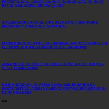
PREFEITO JOGLI UCHOA ANUNCIA INAUGURAÇÃO DO NOVO
ESTÁDIO MUNICIPAL DE ARAÇOIABA
GOVERNADORA RAQUEL LYRA DESMENTE VÍDEO SOBRE
PEDIDO DE PIX PARA SUA CAMPANHA
PERNAMBUCO MEU PAÍS: DE CARNAVAL A MPB, SEGUNDO DIA
DE SHOWS AGITA ARCOVERDE NESTE SÁBADO(08)
ZONA NORTE DO RECIFE RECEBE A CORRIDA DOS PARQUES,
NESTE DOMINGO (08)
NO DIA NACIONAL DA PESSOA COM AME, EDUARDO DA
FONTE DESTACA ACESSO A MEDICAMENTO QUE CUSTA MAIS
DE R$ 6 MILHÕES
Tags