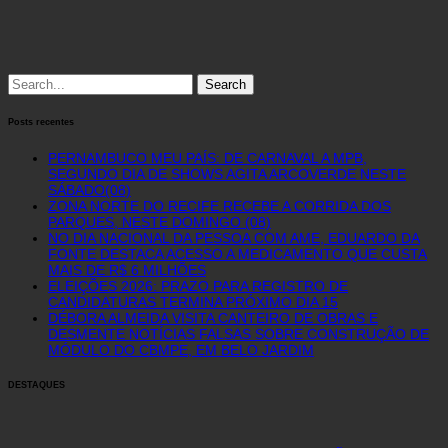
Search
for:
Posts recentes
PERNAMBUCO MEU PAÍS: DE CARNAVAL A MPB,
SEGUNDO DIA DE SHOWS AGITA ARCOVERDE NESTE
SÁBADO(08)
ZONA NORTE DO RECIFE RECEBE A CORRIDA DOS
PARQUES, NESTE DOMINGO (08)
NO DIA NACIONAL DA PESSOA COM AME, EDUARDO DA
FONTE DESTACA ACESSO A MEDICAMENTO QUE CUSTA
MAIS DE R$ 6 MILHÕES
ELEIÇÕES 2026: PRAZO PARA REGISTRO DE
CANDIDATURAS TERMINA PRÓXIMO DIA 15
DÉBORA ALMEIDA VISITA CANTEIRO DE OBRAS E
DESMENTE NOTÍCIAS FALSAS SOBRE CONSTRUÇÃO DE
MÓDULO DO CBMPE, EM BELO JARDIM
DESTAQUES