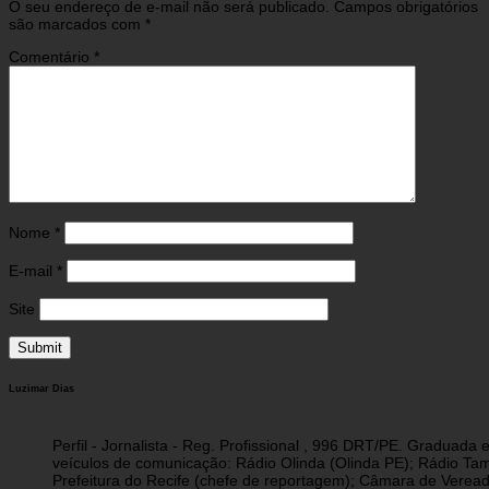
O seu endereço de e-mail não será publicado.
Campos obrigatórios
são marcados com
*
Comentário
*
Nome
*
E-mail
*
Site
Luzimar Dias
Perfil - Jornalista - Reg. Profissional , 996 DRT/PE. Graduad
veículos de comunicação: Rádio Olinda (Olinda PE); Rádio Tam
Prefeitura do Recife (chefe de reportagem); Câmara de Vereado