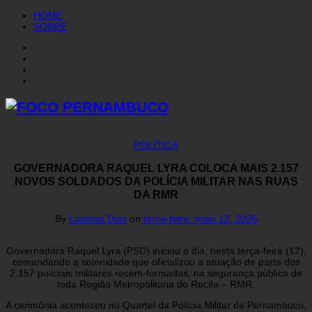
HOME
SOBRE
POLÍTICA
GOVERNADORA RAQUEL LYRA COLOCA MAIS 2.157
NOVOS SOLDADOS DA POLÍCIA MILITAR NAS RUAS
DA RMR
By
Luzimar Dias
on
terça-feira, maio 12, 2026
Governadora Raquel Lyra (PSD) iniciou o dia, nesta terça-feira (12),
comandando a solenidade que oficializou a atuação de parte dos
2.157 policiais militares recém-formados, na segurança pública de
toda Região Metropolitana do Recife – RMR.
A cerimônia aconteceu no Quartel da Polícia Militar de Pernambuco,