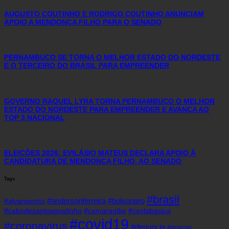
AUGUSTO COUTINHO E RODRIGO COUTINHO ANUNCIAM
APOIO A MENDONÇA FILHO PARA O SENADO
PERNAMBUCO SE TORNA O MELHOR ESTADO DO NORDESTE
E O TERCEIRO DO BRASIL PARA EMPREENDER
GOVERNO RAQUEL LYRA TORNA PERNAMBUCO O MELHOR
ESTADO DO NORDESTE PARA EMPREENDER E AVANÇA AO
TOP 3 NACIONAL
ELEIÇÕES 2026: EVILÁSIO MATEUS DECLARA APOIO À
CANDIDATURA DE MENDONÇA FILHO, AO SENADO
Tags
#brasil
#andersonferreira
#bolsonaro
#alvaroporto
#cabodesantoagostinho
#camaragibe
#cestabasica
#covid19
#coronavirus
#denuncia
#doacao