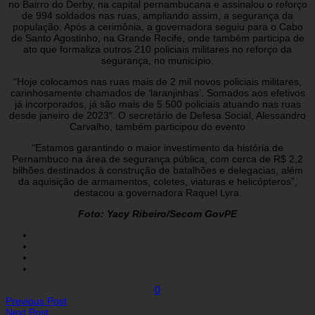
no Bairro do Derby, na capital pernambucana e assinalou o reforço
de 994 soldados nas ruas, ampliando assim, a segurança da
população. Após a cerimônia, a governadora seguiu para o Cabo
de Santo Agostinho, na Grande Recife, onde também participa de
ato que formaliza outros 210 policiais militares no reforço da
segurança, no município.
“Hoje colocamos nas ruas mais de 2 mil novos policiais militares,
carinhosamente chamados de ‘laranjinhas’. Somados aos efetivos
já incorporados, já são mais de 5.500 policiais atuando nas ruas
desde janeiro de 2023″. O secretário de Defesa Social, Alessandro
Carvalho, também participou do evento
“Estamos garantindo o maior investimento da história de
Pernambuco na área de segurança pública, com cerca de R$ 2,2
bilhões destinados à construção de batalhões e delegacias, além
da aquisição de armamentos, coletes, viaturas e helicópteros”,
destacou a governadora Raquel Lyra.
Foto: Yacy Ribeiro/Secom GovPE
0
Previous Post
Next Post