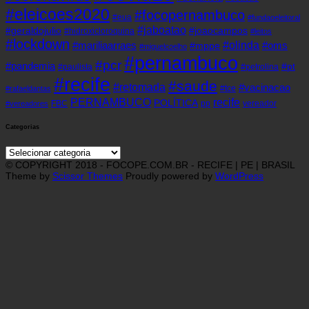
#eleicoes2020
#focopernambuco
#eua
#fundaoeleitoral
#jaboatao
#geraldojulio
#joaocampos
#hidroxicloroquina
#leitos
#lockdown
#olinda
#mariliaarraes
#oms
#mppe
#miguelcoelho
#pernambuco
#pcr
#pandemia
#pt
#paulista
#petrolina
#recife
#saude
#retomada
#vacinacao
#tce
#rafaeldantas
recife
PERNAMBUCO
POLÍTICA
FBC
pp
vereador
#vereadores
Categorias
Categorias
© COPYRIGHT 2018 - FOCOPE.COM.BR - RECIFE | PE | BRASIL
Theme by
Scissor Themes
Proudly powered by
WordPress