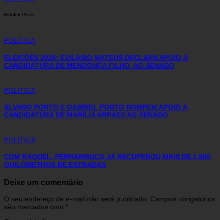
Related Posts
POLÍTICA
ELEIÇÕES 2026: EVILÁSIO MATEUS DECLARA APOIO À
CANDIDATURA DE MENDONÇA FILHO, AO SENADO
POLÍTICA
ÁLVARO PORTO E GABRIEL PORTO ROMPEM APOIO À
CANDIDATURA DE MARÍLIA ARRAES AO SENADO
POLÍTICA
COM RAQUEL, PERNAMBUCO JÁ RECUPEROU MAIS DE 1.600
QUILÔMETROS DE ESTRADAS
Deixe um comentário
O seu endereço de e-mail não será publicado.
Campos obrigatórios
são marcados com
*