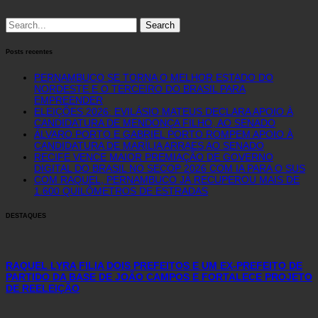
Search
for:
Posts recentes
PERNAMBUCO SE TORNA O MELHOR ESTADO DO
NORDESTE E O TERCEIRO DO BRASIL PARA
EMPREENDER
ELEIÇÕES 2026: EVILÁSIO MATEUS DECLARA APOIO À
CANDIDATURA DE MENDONÇA FILHO, AO SENADO
ÁLVARO PORTO E GABRIEL PORTO ROMPEM APOIO À
CANDIDATURA DE MARÍLIA ARRAES AO SENADO
RECIFE VENCE MAIOR PREMIAÇÃO DE GOVERNO
DIGITAL DO BRASIL NO SECOP 2026 COM IA PARA O SUS
COM RAQUEL, PERNAMBUCO JÁ RECUPEROU MAIS DE
1.600 QUILÔMETROS DE ESTRADAS
DESTAQUES
RAQUEL LYRA FILIA DOIS PREFEITOS E UM EX-PREFEITO DE
PARTIDO DA BASE DE JOÃO CAMPOS E FORTALECE PROJETO
DE REELEIÇÃO