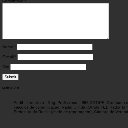
Comentário
*
Nome
*
E-mail
*
Site
Luzimar Dias
Perfil - Jornalista - Reg. Profissional , 996 DRT/PE. Graduad
veículos de comunicação: Rádio Olinda (Olinda PE); Rádio Tam
Prefeitura do Recife (chefe de reportagem); Câmara de Vereado