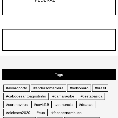
FEDERAL
Tags
#alvaroporto
#andersonferreira
#bolsonaro
#brasil
#cabodesantoagostinho
#camaragibe
#cestabasica
#coronavirus
#covid19
#denuncia
#doacao
#eleicoes2020
#eua
#focopernambuco