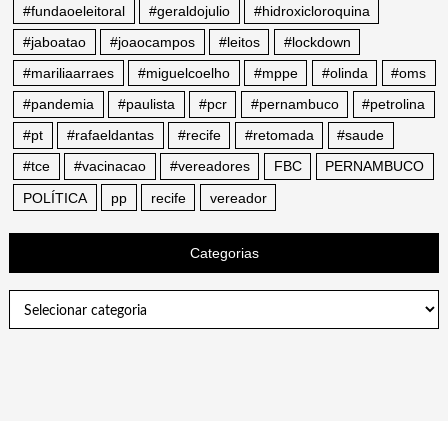
#fundaoeleitoral
#geraldojulio
#hidroxicloroquina
#jaboatao
#joaocampos
#leitos
#lockdown
#mariliaarraes
#miguelcoelho
#mppe
#olinda
#oms
#pandemia
#paulista
#pcr
#pernambuco
#petrolina
#pt
#rafaeldantas
#recife
#retomada
#saude
#tce
#vacinacao
#vereadores
FBC
PERNAMBUCO
POLÍTICA
pp
recife
vereador
Categorias
Categorias