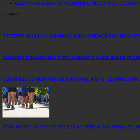
DÉBORA ALMEIDA VISITA CANTEIRO DE OBRAS E DESME
DESTAQUES
PREFEITO JOGLI UCHOA ANUNCIA INAUGURAÇÃO DO NOVO ES
GOVERNADORA RAQUEL LYRA DESMENTE VÍDEO SOBRE PEDID
PERNAMBUCO MEU PAÍS: DE CARNAVAL A MPB, SEGUNDO DIA 
ZONA NORTE DO RECIFE RECEBE A CORRIDA DOS PARQUES, N