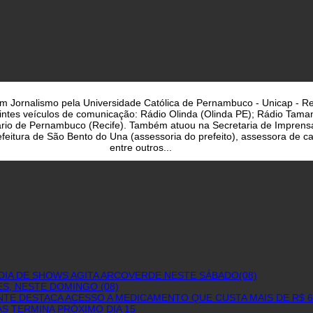
a em Jornalismo pela Universidade Católica de Pernambuco - Unicap - Re
uintes veículos de comunicação: Rádio Olinda (Olinda PE); Rádio Taman
iário de Pernambuco (Recife). Também atuou na Secretaria de Imprens
eitura de São Bento do Una (assessoria do prefeito), assessora de cam
entre outros...
DIA DE SHOWS AGITA ARCOVERDE NESTE SÁBADO(08)
S, NESTE DOMINGO (08)
NTE DESTACA ACESSO A MEDICAMENTO QUE CUSTA MAIS DE R$ 
S TERMINA PRÓXIMO DIA 15