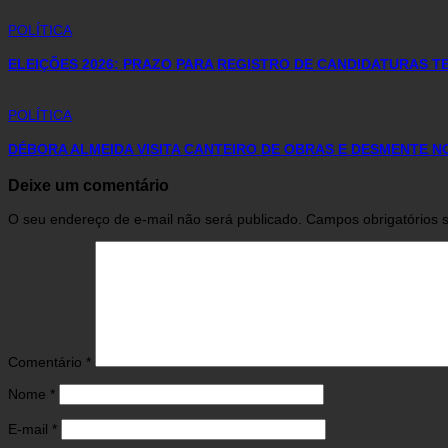
POLÍTICA
ELEIÇÕES 2026: PRAZO PARA REGISTRO DE CANDIDATURAS TE
POLÍTICA
DÉBORA ALMEIDA VISITA CANTEIRO DE OBRAS E DESMENTE 
Deixe um comentário
O seu endereço de e-mail não será publicado.
Campos obrigatórios
Comentário
*
Nome
*
E-mail
*