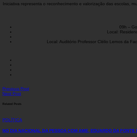
Iniciativa representa o reconhecimento e valorização das escolas,
09h – Go
Local: Residenc
Local: Auditório Professor Clélio Lemos da F
Previous Post
Next Post
Related Posts
POLÍTICA
NO DIA NACIONAL DA PESSOA COM AME, EDUARDO DA FONTE 