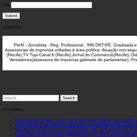
Site
Luzimar Dias
Perfil - Jornalista - Reg. Profissional , 996 DRT/PE. Graduad
Assessorias de imprensa voltadas à área política. Atuação nos seg
(Recife);TV Tupi Canal 6 (Recife);Jornal do Commercio(Recife); D
Vereadores(assessora de imprensa gabinete de parlamentar); Pref
Search
for:
Posts recentes
PERNAMBUCO MEU PAÍS: DE CARNAVAL A MPB, SEGUNDO 
ZONA NORTE DO RECIFE RECEBE A CORRIDA DOS PARQUE
NO DIA NACIONAL DA PESSOA COM AME, EDUARDO DA FO
ELEIÇÕES 2026: PRAZO PARA REGISTRO DE CANDIDATURA