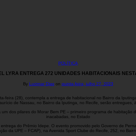
POLÍTICA
LYRA ENTREGA 272 UNIDADES HABITACIONAIS NESTA 
By
Luzimar Dias
on
quinta-feira, julho 27, 2023
feira (28), contempla a entrega de habitacional no Bairro da Iputing
urício de Nassau, no Bairro da Iputinga, no Recife, serão entregues, 
a um dos pilares do Morar Bem PE – primeiro programa de habitação 
inacabadas, no Estado
 de entrega do Prêmio Idepe. O evento promovido pelo Governo de Pern
ação da UPE – FCAP), na Avenida Sport Clube do Recife, 252, no Bairr