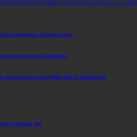
NTE NOTÍCIAS FALSAS SOBRE CONSTRUÇÃO DE MÓDULO DO CBMP
TÁDIO MUNICIPAL DE ARAÇOIABA
O DE PIX PARA SUA CAMPANHA
DE SHOWS AGITA ARCOVERDE NESTE SÁBADO(08)
ESTE DOMINGO (08)