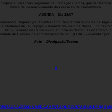
 municípios e Gerências Regionais de Educação (GREs), que se destac
Índice de Desenvolvimento da Educação de Pernambuco.
AGENDA – Dia 28/07
vernadora Raquel Lyra faz entrega do Residencial Mulheres de Tejucu
ial Mulheres de Tejucupapo – Avenida Maurício de Nassau, no bairro d
14h – Governo de Pernambuco anuncia os destaques do Prêmio I
aculdade de Ciências da Administração da UPE (FCAP) – Avenida Sport C
Foto – Divulgação/Secom
0
DESTACA ACESSO A MEDICAMENTO QUE CUSTA MAIS DE R$ 6 M