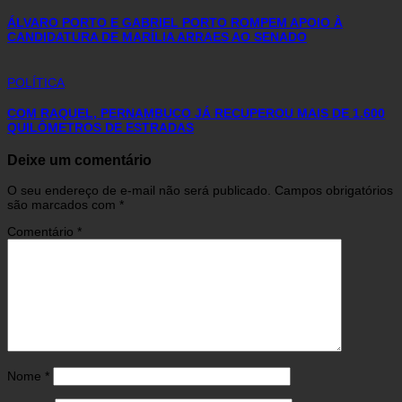
ÁLVARO PORTO E GABRIEL PORTO ROMPEM APOIO À
CANDIDATURA DE MARÍLIA ARRAES AO SENADO
POLÍTICA
COM RAQUEL, PERNAMBUCO JÁ RECUPEROU MAIS DE 1.600
QUILÔMETROS DE ESTRADAS
Deixe um comentário
O seu endereço de e-mail não será publicado.
Campos obrigatórios
são marcados com
*
Comentário
*
Nome
*