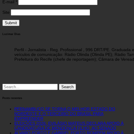
E-mail
*
Site
Luzimar Dias
Perfil - Jornalista - Reg. Profissional , 996 DRT/PE. Graduad
veículos de comunicação: Rádio Olinda (Olinda PE); Rádio Tam
Prefeitura do Recife (chefe de reportagem); Câmara de Vereado
Search
for:
Posts recentes
PERNAMBUCO SE TORNA O MELHOR ESTADO DO
NORDESTE E O TERCEIRO DO BRASIL PARA
EMPREENDER
ELEIÇÕES 2026: EVILÁSIO MATEUS DECLARA APOIO À
CANDIDATURA DE MENDONÇA FILHO, AO SENADO
ÁLVARO PORTO E GABRIEL PORTO ROMPEM APOIO À