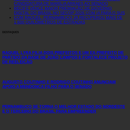
CANDIDATURA DE MARÍLIA ARRAES AO SENADO
RECIFE VENCE MAIOR PREMIAÇÃO DE GOVERNO
DIGITAL DO BRASIL NO SECOP 2026 COM IA PARA O SUS
COM RAQUEL, PERNAMBUCO JÁ RECUPEROU MAIS DE
1.600 QUILÔMETROS DE ESTRADAS
DESTAQUES
RAQUEL LYRA FILIA DOIS PREFEITOS E UM EX-PREFEITO DE
PARTIDO DA BASE DE JOÃO CAMPOS E FORTALECE PROJETO
DE REELEIÇÃO
AUGUSTO COUTINHO E RODRIGO COUTINHO ANUNCIAM
APOIO A MENDONÇA FILHO PARA O SENADO
PERNAMBUCO SE TORNA O MELHOR ESTADO DO NORDESTE
E O TERCEIRO DO BRASIL PARA EMPREENDER