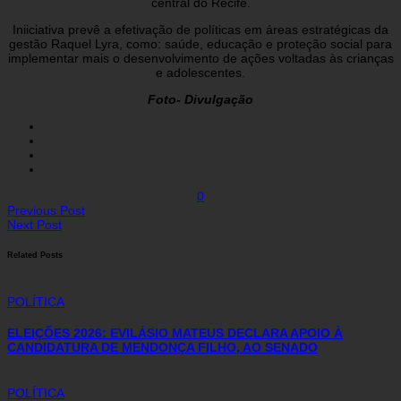
central do Recife.
Iniiciativa prevê a efetivação de políticas em áreas estratégicas da
gestão Raquel Lyra, como: saúde, educação e proteção social para
implementar mais o desenvolvimento de ações voltadas às crianças
e adolescentes.
Foto- Divulgação
0
Previous Post
Next Post
Related Posts
POLÍTICA
ELEIÇÕES 2026: EVILÁSIO MATEUS DECLARA APOIO À
CANDIDATURA DE MENDONÇA FILHO, AO SENADO
POLÍTICA