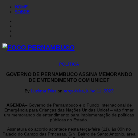
HOME
SOBRE
POLÍTICA
GOVERNO DE PERNAMBUCO ASSINA MEMORANDO
DE ENTENDIMENTO COM UNICEF
By
Luzimar Dias
on
terça-feira, julho 11, 2023
AGENDA
– Governo de Pernambuco e o Fundo Internacional de
Emergência para Crianças das Nações Unidas Unicef – vão firmar
um memorando de entendimento para implementação de políticas
públicas no Estado.
Assnatura do acordo acontece nesta terça-feira (11), às 09h no
Palácio do Campo das Prncesas, S/N, Bairro de Santo Antonio, área