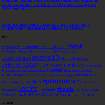
GOVERNO RAQUEL LYRA TORNA PERNAMBUCO O MELHOR
ESTADO DO NORDESTE PARA EMPREENDER E AVANÇA AO
TOP 3 NACIONAL
ELEIÇÕES 2026: EVILÁSIO MATEUS DECLARA APOIO À
CANDIDATURA DE MENDONÇA FILHO, AO SENADO
Tags
#brasil
#andersonferreira
#bolsonaro
#alvaroporto
#cabodesantoagostinho
#camaragibe
#cestabasica
#covid19
#coronavirus
#denuncia
#doacao
#eleicoes2020
#focopernambuco
#eua
#fundaoeleitoral
#jaboatao
#geraldojulio
#joaocampos
#hidroxicloroquina
#leitos
#lockdown
#olinda
#mariliaarraes
#oms
#mppe
#miguelcoelho
#pernambuco
#pcr
#pandemia
#pt
#paulista
#petrolina
#recife
#saude
#retomada
#vacinacao
#tce
#rafaeldantas
recife
PERNAMBUCO
POLÍTICA
FBC
pp
vereador
#vereadores
Categorias