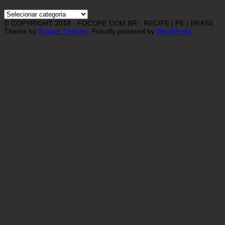
Categorias
© COPYRIGHT 2018 - FOCOPE.COM.BR - RECIFE | PE | BRASIL
Theme by
Scissor Themes
Proudly powered by
WordPress