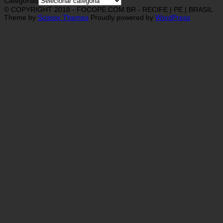
Categorias
© COPYRIGHT 2018 - FOCOPE.COM.BR - RECIFE | PE | BRASIL
Theme by
Scissor Themes
Proudly powered by
WordPress