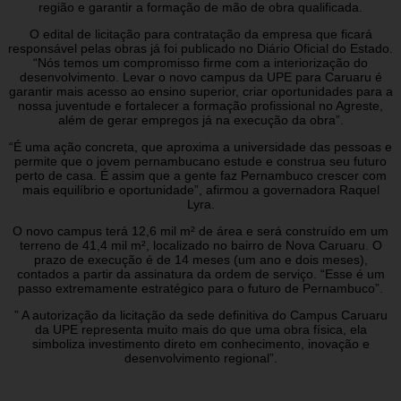
região e garantir a formação de mão de obra qualificada.
O edital de licitação para contratação da empresa que ficará
responsável pelas obras já foi publicado no Diário Oficial do Estado.
“Nós temos um compromisso firme com a interiorização do
desenvolvimento. Levar o novo campus da UPE para Caruaru é
garantir mais acesso ao ensino superior, criar oportunidades para a
nossa juventude e fortalecer a formação profissional no Agreste,
além de gerar empregos já na execução da obra”.
“É uma ação concreta, que aproxima a universidade das pessoas e
permite que o jovem pernambucano estude e construa seu futuro
perto de casa. É assim que a gente faz Pernambuco crescer com
mais equilíbrio e oportunidade”, afirmou a governadora Raquel
Lyra.
O novo campus terá 12,6 mil m² de área e será construído em um
terreno de 41,4 mil m², localizado no bairro de Nova Caruaru. O
prazo de execução é de 14 meses (um ano e dois meses),
contados a partir da assinatura da ordem de serviço. “Esse é um
passo extremamente estratégico para o futuro de Pernambuco”.
” A autorização da licitação da sede definitiva do Campus Caruaru
da UPE representa muito mais do que uma obra física, ela
simboliza investimento direto em conhecimento, inovação e
desenvolvimento regional”.