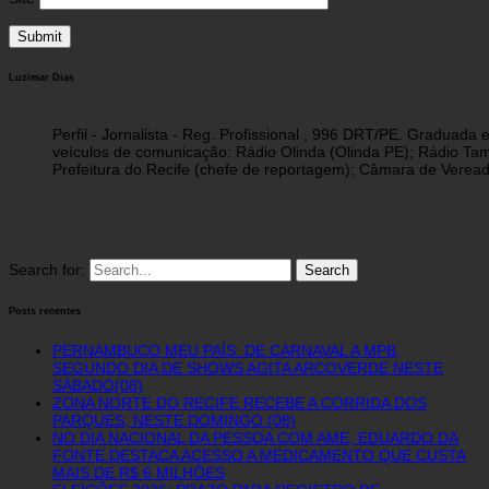
Luzimar Dias
Perfil - Jornalista - Reg. Profissional , 996 DRT/PE. Graduad
veículos de comunicação: Rádio Olinda (Olinda PE); Rádio Tam
Prefeitura do Recife (chefe de reportagem); Câmara de Vereado
Search for:
Posts recentes
PERNAMBUCO MEU PAÍS: DE CARNAVAL A MPB,
SEGUNDO DIA DE SHOWS AGITA ARCOVERDE NESTE
SÁBADO(08)
ZONA NORTE DO RECIFE RECEBE A CORRIDA DOS
PARQUES, NESTE DOMINGO (08)
NO DIA NACIONAL DA PESSOA COM AME, EDUARDO DA
FONTE DESTACA ACESSO A MEDICAMENTO QUE CUSTA
MAIS DE R$ 6 MILHÕES