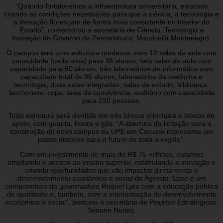
“Quando fortalecemos a infraestrutura universitária, estamos
criando as condições necessárias para que a ciência, a tecnologia e
a inovação floresçam de forma mais consistente no interior do
Estado”, comemorou a secretária de Ciência, Tecnologia e
Inovação do Governo de Pernambuco, Mauricelia Montenegro.
O campus terá uma estrutura moderna, com 12 salas de aula com
capacidade (cada uma) para 48 alunos; seis salas de aula com
capacidade para 60 alunos; três laboratórios de informática com
capacidade total de 96 alunos; laboratórios de medicina e
tecnologia; duas salas integradas; salas de estudo; biblioteca;
lanchonete; copa; área de convivência; auditório com capacidade
para 230 pessoas.
Toda estrutura será dividida em três blocos principais e blocos de
apoio, com guarita, lixeira e gás. “A abertura da licitação para a
construção do novo campus da UPE em Caruaru representa um
passo decisivo para o futuro de toda a região”.
Com um investimento de mais de R$ 75 milhões, estamos
ampliando o acesso ao ensino superior, estimulando a inovação e
criando oportunidades que vão impactar diretamente o
desenvolvimento econômico e social do Agreste. Esse é um
compromisso da governadora Raquel Lyra com a educação pública
de qualidade e, também, com a interiorização do desenvolvimento
econômico e social”, pontuou a secretária de Projetos Estratégicos,
Simone Nunes.