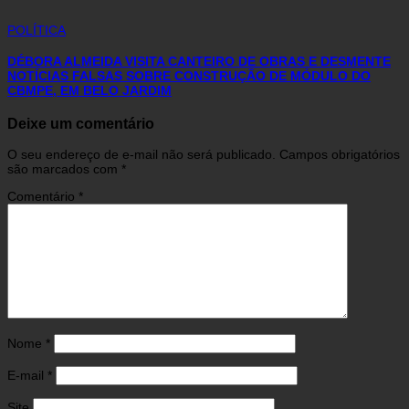
POLÍTICA
DÉBORA ALMEIDA VISITA CANTEIRO DE OBRAS E DESMENTE
NOTÍCIAS FALSAS SOBRE CONSTRUÇÃO DE MÓDULO DO
CBMPE, EM BELO JARDIM
Deixe um comentário
O seu endereço de e-mail não será publicado.
Campos obrigatórios
são marcados com
*
Comentário
*
Nome
*
E-mail
*
Site