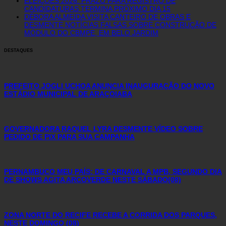
ELEIÇÕES 2026: PRAZO PARA REGISTRO DE
CANDIDATURAS TERMINA PRÓXIMO DIA 15
DÉBORA ALMEIDA VISITA CANTEIRO DE OBRAS E
DESMENTE NOTÍCIAS FALSAS SOBRE CONSTRUÇÃO DE
MÓDULO DO CBMPE, EM BELO JARDIM
DESTAQUES
PREFEITO JOGLI UCHOA ANUNCIA INAUGURAÇÃO DO NOVO
ESTÁDIO MUNICIPAL DE ARAÇOIABA
GOVERNADORA RAQUEL LYRA DESMENTE VÍDEO SOBRE
PEDIDO DE PIX PARA SUA CAMPANHA
PERNAMBUCO MEU PAÍS: DE CARNAVAL A MPB, SEGUNDO DIA
DE SHOWS AGITA ARCOVERDE NESTE SÁBADO(08)
ZONA NORTE DO RECIFE RECEBE A CORRIDA DOS PARQUES,
NESTE DOMINGO (08)