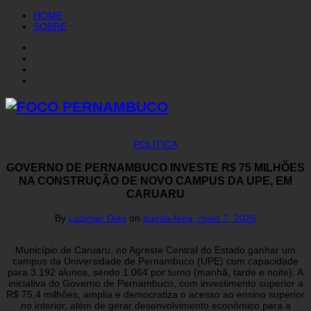
HOME
SOBRE
POLÍTICA
GOVERNO DE PERNAMBUCO INVESTE R$ 75 MILHÕES
NA CONSTRUÇÃO DE NOVO CAMPUS DA UPE, EM
CARUARU
By
Luzimar Dias
on
quinta-feira, maio 7, 2026
Município de Caruaru, no Agreste Central do Estado ganhar um
campus da Universidade de Pernambuco (UPE) com capacidade
para 3.192 alunos, sendo 1.064 por turno (manhã, tarde e noite). A
iniciativa do Governo de Pernambuco, com investimento superior a
R$ 75,4 milhões, amplia e democratiza o acesso ao ensino superior
no interior, além de gerar desenvolvimento econômico para a