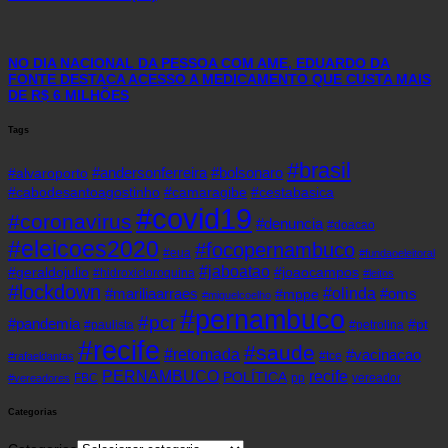
NO DIA NACIONAL DA PESSOA COM AME, EDUARDO DA
FONTE DESTACA ACESSO A MEDICAMENTO QUE CUSTA MAIS
DE R$ 6 MILHÕES
Tags
#brasil
#andersonferreira
#bolsonaro
#alvaroporto
#cabodesantoagostinho
#camaragibe
#cestabasica
#covid19
#coronavirus
#denuncia
#doacao
#eleicoes2020
#focopernambuco
#eua
#fundaoeleitoral
#jaboatao
#geraldojulio
#joaocampos
#hidroxicloroquina
#leitos
#lockdown
#olinda
#mariliaarraes
#oms
#mppe
#miguelcoelho
#pernambuco
#pcr
#pandemia
#pt
#paulista
#petrolina
#recife
#saude
#retomada
#vacinacao
#tce
#rafaeldantas
recife
PERNAMBUCO
POLÍTICA
FBC
pp
vereador
#vereadores
Categorias