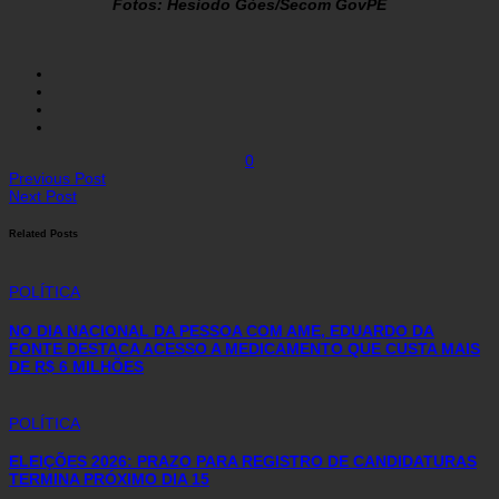
Fotos: Hesíodo Góes/Secom GovPE
0
Previous Post
Next Post
Related Posts
POLÍTICA
NO DIA NACIONAL DA PESSOA COM AME, EDUARDO DA
FONTE DESTACA ACESSO A MEDICAMENTO QUE CUSTA MAIS
DE R$ 6 MILHÕES
POLÍTICA
ELEIÇÕES 2026: PRAZO PARA REGISTRO DE CANDIDATURAS
TERMINA PRÓXIMO DIA 15