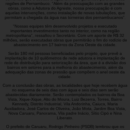
regiões de Pernambuco. “Além da preocupação com as grandes
obras, como a Adutora do Agreste, nossa preocupação é com
aquelas intervenções, como instalação de novas tubulações, que
permitam a chegada da água nas torneiras dos pernambucanos”.
“Nossas equipes têm desenvolvido projetos e executado
importantes investimentos tanto no interior, como na região
metropolitana”, ressaltou o Secretário. Com um aporte de R$ 32
milhões, serão executadas obras que permitirão o fim do rodízio de
abastecimento em 17 bairros da Zona Oeste da cidade.
Serão 180 mil pessoas beneficiadas pelo projeto, que prevê a
implantação de 10 quilômetros de rede adutora e implantação de
rede de distribuição para setorização da área, que é a divisão dos
bairros em setores para a melhoria do abastecimento, além da
adequação das zonas de pressão que compõem o anel oeste da
cidade.
Com a conclusão das obras, as localidades que hoje recebem água
no esquema de seis dias com água e seis dias sem serão
abastecidas diariamente. Serão contemplados os bairros da Boa
Vista, Xique-Xique, Alto do Moura, Luiz Bezerra, Torres, Bairro
Kennedy, Distrito Industrial, Vila Andorinha, Caiuca, Maria
Auxiliadora, José Carlos de Oliveira, João Mota, Jardim Boa Vista,
Nova Caruaru, Panorama, Vila padre Inácio, Sítio Cipó e Nina
Liberato.
O prefeito de Caruaru, Rodrigo Pinheiro (PSDB) lembrou que os