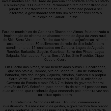
investimentos são resultado de parceria consolidada entre o Estado
e o município. “O Governo de Pernambuco tem demonstrado que
prioriza o abastecimento de água. E, como não poderia ser
diferente, a governadora tem tido um olhar sensível para o
município de Caruaru”, disse.
Para os municípios de Caruaru e Riacho das Almas, foi autorizada a
implantação do sistema de abastecimento de água da zona rural,
do Sítio Serra Verde, em Riacho das Almas, e adjacências, além do
assentamento de 30 quilômetros da rede de distribuição para
atendimento de 12 localidades em Caruaru: Lagoa do Algodão,
Rachão, Barbatão, Saguin, Guaribas, Serra dos Pintos, Lagoa
Salgada, Malhada de Pedra, Serra Velha, Sítio Riachão, Xique-
Xique e Xicuru.
Em Riacho das Almas, serão beneficiadas outras 10 localidades,
que são Atalaia, Tambor, Alto da Bandeira, Chã de Bandeira,
Bandeira, Alto dos Moços, Cajueiro, Vitorino, Salobro e o próprio
Serra Verde. O investimento total será de R$ 10 milhões do
Governo do Estado e mais R$ 6,7 milhões do governo federal,
através do PAC-Seleções, para benefício de oito mil pessoas nas
duas cidades, que receberão água encanada pela primeira vez nas
torneiras após a obra.
O prefeito de Riacho das Almas, Dió Filho, comemorou o
investimento. “Desde o início da gestão, a governadora tem ouvido
a nos, prefeitos, e uma das principais demandas era a oferta de