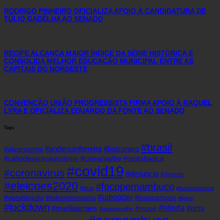
RODRIGO PINHEIRO OFICIALIZA APOIO À CANDIDATURA DE
TÚLIO GADÊLHA AO SENADO
RECIFE ALCANÇA MAIOR ÍNDICE DA SÉRIE HISTÓRICA E
CONSOLIDA MELHOR EDUCAÇÃO MUNICIPAL ENTRE AS
CAPITAIS DO NORDESTE
CONVENÇÃO UNIÃO PROGRESSISTA FIRMA APOIO À RAQUEL
LYRA E OFICIALIZA EDUARDO DA FONTE AO SENADO
Tags
#brasil
#andersonferreira
#bolsonaro
#alvaroporto
#cabodesantoagostinho
#camaragibe
#cestabasica
#covid19
#coronavirus
#denuncia
#doacao
#eleicoes2020
#focopernambuco
#eua
#fundaoeleitoral
#jaboatao
#geraldojulio
#joaocampos
#hidroxicloroquina
#leitos
#lockdown
#olinda
#mariliaarraes
#oms
#mppe
#miguelcoelho