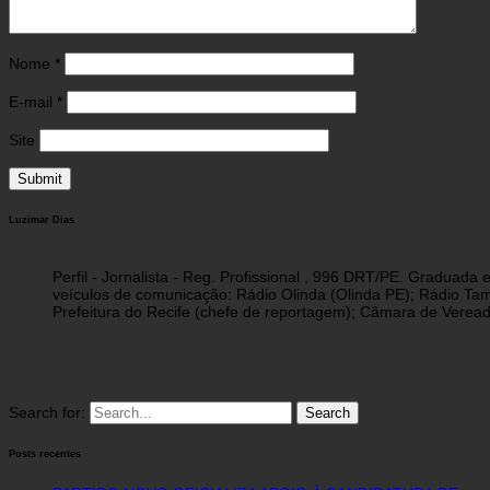
Nome
*
E-mail
*
Site
Luzimar Dias
Perfil - Jornalista - Reg. Profissional , 996 DRT/PE. Graduad
veículos de comunicação: Rádio Olinda (Olinda PE); Rádio Tam
Prefeitura do Recife (chefe de reportagem); Câmara de Vereado
Search for:
Posts recentes