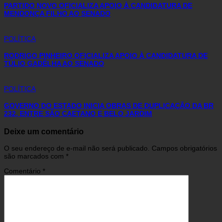
PARTIDO NOVO OFICIALIZA APOIO À CANDIDATURA DE
MENDONÇA FILHO AO SENADO
POLÍTICA
RODRIGO PINHEIRO OFICIALIZA APOIO À CANDIDATURA DE
TÚLIO GADÊLHA AO SENADO
POLÍTICA
GOVERNO DO ESTADO INICIA OBRAS DE DUPLICAÇÃO DA BR
232, ENTRE SÃO CAETANO E BELO JARDIM
Deixe um comentário
O seu endereço de e-mail não será publicado.
Campos obrigatórios
são marcados com
*
Comentário
*