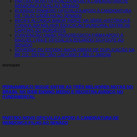
PARTIDO NOVO OFICIALIZA APOIO À CANDIDATURA DE
MENDONÇA FILHO AO SENADO
RODRIGO PINHEIRO OFICIALIZA APOIO À CANDIDATURA
DE TÚLIO GADÊLHA AO SENADO
RECIFE ALCANÇA MAIOR ÍNDICE DA SÉRIE HISTÓRICA E
CONSOLIDA MELHOR EDUCAÇÃO MUNICIPAL ENTRE AS
CAPITAIS DO NORDESTE
CONVENÇÃO UNIÃO PROGRESSISTA FIRMA APOIO À
RAQUEL LYRA E OFICIALIZA EDUARDO DA FONTE AO
SENADO
GOVERNO DO ESTADO INICIA OBRAS DE DUPLICAÇÃO DA
BR 232, ENTRE SÃO CAETANO E BELO JARDIM
DESTAQUES
PERNAMBUCO SEGUE ENTRE AS TRÊS MELHORES NOTAS DO
BRASIL NO IDEB ENSINO MÉDIO E REGISTRA AVANÇO NO
FUNDAMENTAL
PARTIDO NOVO OFICIALIZA APOIO À CANDIDATURA DE
MENDONÇA FILHO AO SENADO