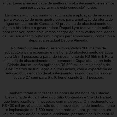
água. Levei a necessidade de melhorar o abastecimento e estamos
aqui para celebrar mais esta conquista”, disse.
Dentre os anúncios, ainda foi autorizada a aplicação de recursos
para execução de mais quatro obras para ampliação da oferta de
água em bairros de Caruaru. “O problema de abastecimento de
água é histórico e a governadora Raquel Lyra tem vontade política
para resolver, como hoje vemos chegar água em várias localidades
de Caruaru e tanto outros municípios pernambucanos”, comentou a
deputada estadual Débora Almeida.
No Bairro Universitário, serão implantados 900 metros de
subadutora para expansão e melhoria do abastecimento de água
para 15 mil pessoas, a partir do investimento de R$ 655 mil. Para
melhoria do abastecimento no Loteamento Copacabana, no bairro
Cidade Jardim, serão aplicados R$ 500 mil na implantação de
3.345 metros de tubulação e outras ações, com a expectativa de
redução do calendário de abastecimento, saindo dew 3 dias com
água e 27 sem para 6 x 6, beneficiando 2 mil pessoas.
Também foram autorizadas as obras de melhoria da Estação
Elevatória de Água Tratada do Sítio Contendas e Vila Do Rafael,
que beneficiarão 8 mil pessoas com mais água. O investimento de
R$ 400 mil prevê a aquisição de um novo sistema de bombeamento
e implantação de 1.500 metros de rede adutora, permitindo um
volume maior de água para a localidade, passando de 8 l/s para 18