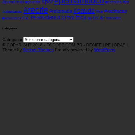
#pernambuco
#pcr
#pandemia
#pt
#paulista
#petrolina
#recife
#saude
#retomada
#vacinacao
#tce
#rafaeldantas
recife
PERNAMBUCO
POLÍTICA
FBC
pp
vereador
#vereadores
Categorias
Categorias
© COPYRIGHT 2018 - FOCOPE.COM.BR - RECIFE | PE | BRASIL
Theme by
Scissor Themes
Proudly powered by
WordPress