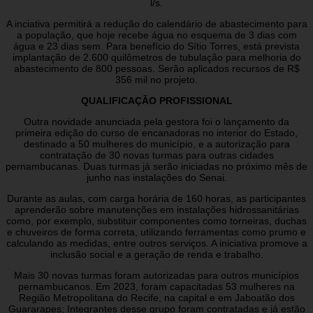
l/s.
A inciativa permitirá a redução do calendário de abastecimento para
a população, que hoje recebe água no esquema de 3 dias com
água e 23 dias sem. Para benefício do Sítio Torres, está prevista
implantação de 2.600 quilômetros de tubulação para melhoria do
abastecimento de 800 pessoas. Serão aplicados recursos de R$
356 mil no projeto.
QUALIFICAÇÃO PROFISSIONAL
Outra novidade anunciada pela gestora foi o lançamento da
primeira edição do curso de encanadoras no interior do Estado,
destinado a 50 mulheres do município, e a autorização para
contratação de 30 novas turmas para outras cidades
pernambucanas. Duas turmas já serão iniciadas no próximo mês de
junho nas instalações do Senai.
Durante as aulas, com carga horária de 160 horas, as participantes
aprenderão sobre manutenções em instalações hidrossanitárias
como, por exemplo, substituir componentes como torneiras, duchas
e chuveiros de forma correta, utilizando ferramentas como prumo e
calculando as medidas, entre outros serviços. A iniciativa promove a
inclusão social e a geração de renda e trabalho.
Mais 30 novas turmas foram autorizadas para outros municípios
pernambucanos. Em 2023, foram capacitadas 53 mulheres na
Região Metropolitana do Recife, na capital e em Jaboatão dos
Guararapes; Integrantes desse grupo foram contratadas e já estão