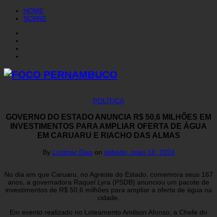
HOME
SOBRE
POLÍTICA
GOVERNO DO ESTADO ANUNCIA R$ 50,6 MILHÕES EM
INVESTIMENTOS PARA AMPLIAR OFERTA DE ÁGUA
EM CARUARU E RIACHO DAS ALMAS
By
Luzimar Dias
on
sábado, maio 18, 2024
No dia em que Caruaru, no Agreste do Estado, comemora seus 167
anos, a governadora Raquel Lyra (PSDB) anunciou um pacote de
investimentos de R$ 50,6 milhões para ampliar a oferta de água na
cidade.
Em evento realizado no Loteamento Amilson Afonso, a Chefe do