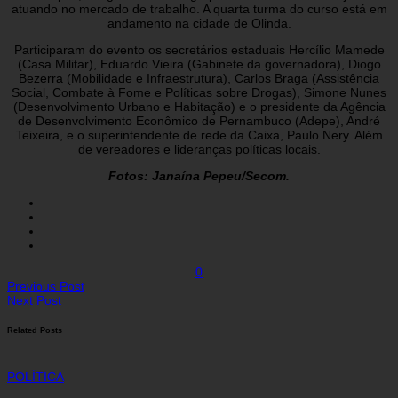
atuando no mercado de trabalho. A quarta turma do curso está em
andamento na cidade de Olinda.
Participaram do evento os secretários estaduais Hercílio Mamede
(Casa Militar), Eduardo Vieira (Gabinete da governadora), Diogo
Bezerra (Mobilidade e Infraestrutura), Carlos Braga (Assistência
Social, Combate à Fome e Políticas sobre Drogas), Simone Nunes
(Desenvolvimento Urbano e Habitação) e o presidente da Agência
de Desenvolvimento Econômico de Pernambuco (Adepe), André
Teixeira, e o superintendente de rede da Caixa, Paulo Nery. Além
de vereadores e lideranças políticas locais.
Fotos: Janaína Pepeu/Secom.
0
Previous Post
Next Post
Related Posts
POLÍTICA