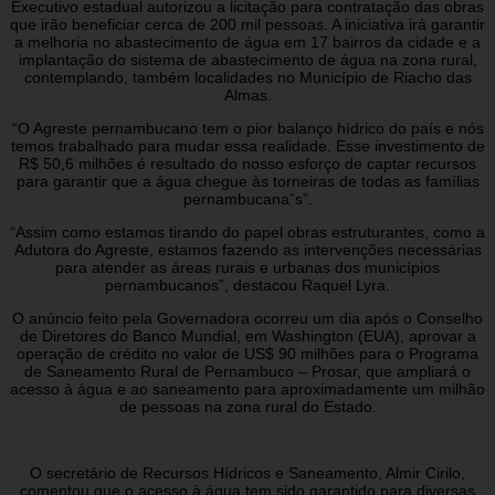
Executivo estadual autorizou a licitação para contratação das obras
que irão beneficiar cerca de 200 mil pessoas. A iniciativa irá garantir
a melhoria no abastecimento de água em 17 bairros da cidade e a
implantação do sistema de abastecimento de água na zona rural,
contemplando, também localidades no Município de Riacho das
Almas.
“O Agreste pernambucano tem o pior balanço hídrico do país e nós
temos trabalhado para mudar essa realidade. Esse investimento de
R$ 50,6 milhões é resultado do nosso esforço de captar recursos
para garantir que a água chegue às torneiras de todas as famílias
pernambucana”s”.
“Assim como estamos tirando do papel obras estruturantes, como a
Adutora do Agreste, estamos fazendo as intervenções necessárias
para atender as áreas rurais e urbanas dos municípios
pernambucanos”, destacou Raquel Lyra.
O anúncio feito pela Governadora ocorreu um dia após o Conselho
de Diretores do Banco Mundial, em Washington (EUA), aprovar a
operação de crédito no valor de US$ 90 milhões para o Programa
de Saneamento Rural de Pernambuco – Prosar, que ampliará o
acesso à água e ao saneamento para aproximadamente um milhão
de pessoas na zona rural do Estado.
O secretário de Recursos Hídricos e Saneamento, Almir Cirilo,
comentou que o acesso à água tem sido garantido para diversas