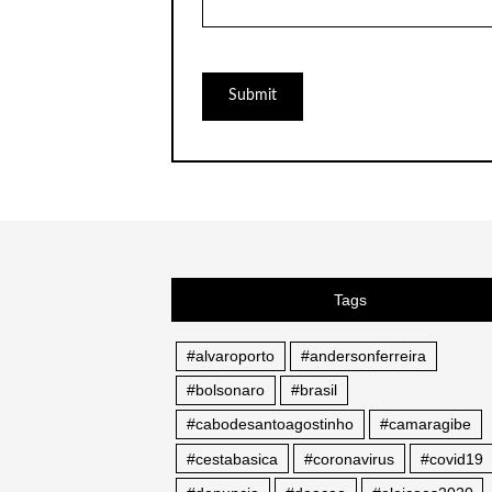
Tags
#alvaroporto
#andersonferreira
#bolsonaro
#brasil
#cabodesantoagostinho
#camaragibe
#cestabasica
#coronavirus
#covid19