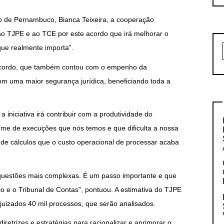
o de Pernambuco, Bianca Teixeira, a cooperação
ao TJPE e ao TCE por este acordo que irá melhorar o
 que realmente importa”.
acordo, que também contou com o empenho da
om uma maior segurança jurídica, beneficiando toda a
iniciativa irá contribuir com a produtividade do
volume de execuções que nós temos e que dificulta a nossa
de cálculos que o custo operacional de processar acaba
questões mais complexas. É um passo importante e que
io e o Tribunal de Contas”, pontuou. A estimativa do TJPE
uizados 40 mil processos, que serão analisados.
etrizes e estratégias para racionalizar e aprimorar o