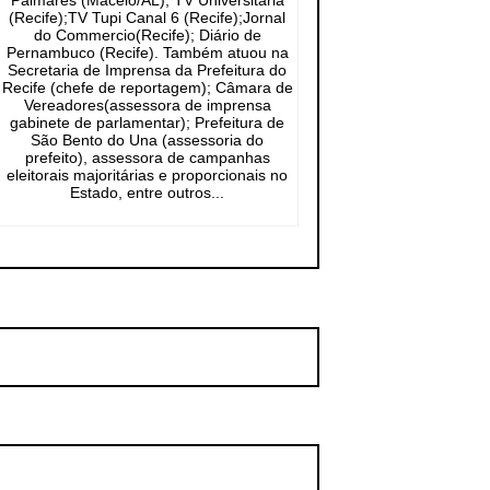
Palmares (Maceió/AL); TV Universitária
(Recife);TV Tupi Canal 6 (Recife);Jornal
do Commercio(Recife); Diário de
Pernambuco (Recife). Também atuou na
Secretaria de Imprensa da Prefeitura do
Recife (chefe de reportagem); Câmara de
Vereadores(assessora de imprensa
gabinete de parlamentar); Prefeitura de
São Bento do Una (assessoria do
prefeito), assessora de campanhas
eleitorais majoritárias e proporcionais no
Estado, entre outros...