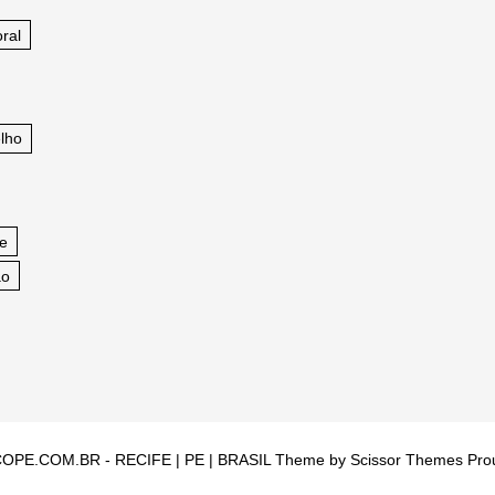
ral
lho
fe
ao
OPE.COM.BR - RECIFE | PE | BRASIL Theme by
Scissor Themes
Pro