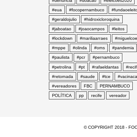
#denuncia
#doacao
#eleicoes2020
#eua
#focopernambuco
#fundaoeleito
#geraldojulio
#hidroxicloroquina
#jaboatao
#joaocampos
#leitos
#lockdown
#mariliaarraes
#miguelcoe
#mppe
#olinda
#oms
#pandemia
#paulista
#pcr
#pernambuco
#petrolina
#pt
#rafaeldantas
#reci
#retomada
#saude
#tce
#vacinac
#vereadores
FBC
PERNAMBUCO
POLÍTICA
pp
recife
vereador
© COPYRIGHT 2018 - FOC