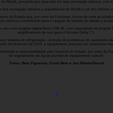
do Recife, prezando por essa arte em sua concepção clássica, com ex
 rica concepção artística e arquitetônica do Recife e um dos últimos c
no do Estado que, por meio da Fundarpe, trouxe de volta ao público o
 do cinema e contribuindo para o resgate da história da cidade e a m
eu novo projetor digital Barco 23B 4K, com capacidade de projetar f
amplificadores de som para o formato Dolby 7.1.
novo sistema de refrigeração, correção de problemas de vazamento de
ecife em fevereiro de 2023, o equipamento precisou ser totalmente in
 prioridade e responsabilidade pelo Governo do Estado, por meio da F
de esgotamento de águas pluviais do equipamento cultural.
Fotos: Beto Figueiroa, Costa Neto e Jan Ribeiro/Secult
0