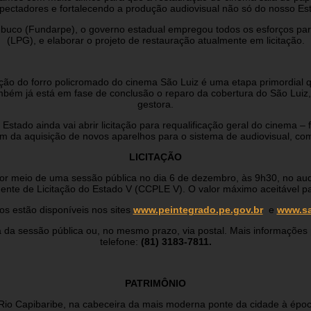
espectadores e fortalecendo a produção audiovisual não só do nosso Es
mbuco (Fundarpe), o governo estadual empregou todos os esforços para
(LPG), e elaborar o projeto de restauração atualmente em licitação.
ção do forro policromado do cinema São Luiz é uma etapa primordial
“Também já está em fase de conclusão o reparo da cobertura do São Lu
gestora.
tado ainda vai abrir licitação para requalificação geral do cinema – 
ém da aquisição de novos aparelhos para o sistema de audiovisual, c
LICITAÇÃO
 por meio de uma sessão pública no dia 6 de dezembro, às 9h30, no aud
ente de Licitação do Estado V (CCPLE V). O valor máximo aceitável 
os estão disponíveis nos sites
www.peintegrado.pe.gov.br
e
www.sa
 da sessão pública ou, no mesmo prazo, via postal. Mais informações
telefone:
(81) 3183-7811.
PATRIMÔNIO
Rio Capibaribe, na cabeceira da mais moderna ponte da cidade à époc