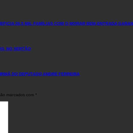
FICIA 26,5 MIL FAMÍLIAS COM O MORAR BEM-ENTRADA GARA
OS, NO SERTÃO
 IRMÃ DO DEPUTADO ANDRÉ FERREIRA
 são marcados com
*