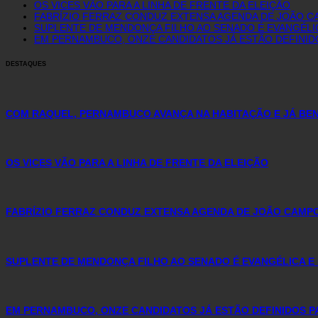
OS VICES VÃO PARA A LINHA DE FRENTE DA ELEIÇÃO
FABRÍZIO FERRAZ CONDUZ EXTENSA AGENDA DE JOÃO C
SUPLENTE DE MENDONÇA FILHO AO SENADO É EVANGÉLI
EM PERNAMBUCO, ONZE CANDIDATOS JÁ ESTÃO DEFINID
DESTAQUES
COM RAQUEL, PERNAMBUCO AVANÇA NA HABITAÇÃO E JÁ BENE
OS VICES VÃO PARA A LINHA DE FRENTE DA ELEIÇÃO
FABRÍZIO FERRAZ CONDUZ EXTENSA AGENDA DE JOÃO CAMP
SUPLENTE DE MENDONÇA FILHO AO SENADO É EVANGÉLICA E
EM PERNAMBUCO, ONZE CANDIDATOS JÁ ESTÃO DEFINIDOS P