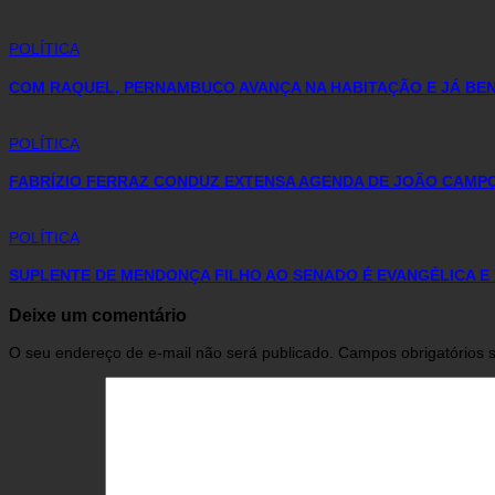
POLÍTICA
COM RAQUEL, PERNAMBUCO AVANÇA NA HABITAÇÃO E JÁ BENE
POLÍTICA
FABRÍZIO FERRAZ CONDUZ EXTENSA AGENDA DE JOÃO CAMP
POLÍTICA
SUPLENTE DE MENDONÇA FILHO AO SENADO É EVANGÉLICA E
Deixe um comentário
O seu endereço de e-mail não será publicado.
Campos obrigatórios