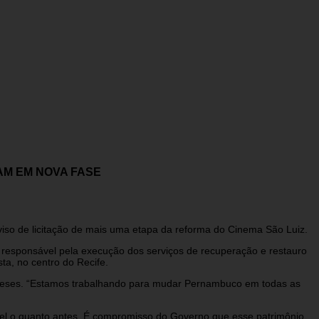
AM EM NOVA FASE
viso de licitação de mais uma etapa da reforma do Cinema São Luiz.
responsável pela execução dos serviços de recuperação e restauro
ta, no centro do Recife.
s meses. “Estamos trabalhando para mudar Pernambuco em todas as
pel o quanto antes. É compromisso do Governo que esse patrimônio