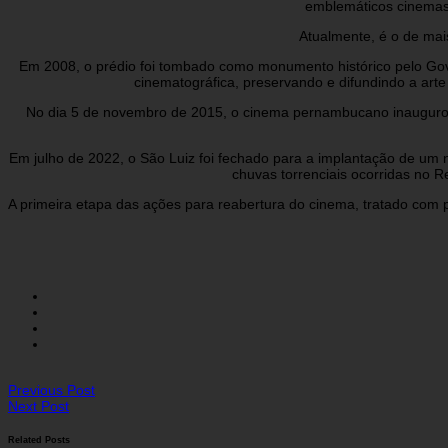
emblemáticos cinemas 
Atualmente, é o de mais
Em 2008, o prédio foi tombado como monumento histórico pelo Gover
cinematográfica, preservando e difundindo a arte
No dia 5 de novembro de 2015, o cinema pernambucano inaugurou s
Em julho de 2022, o São Luiz foi fechado para a implantação de um 
chuvas torrenciais ocorridas no R
A primeira etapa das ações para reabertura do cinema, tratado com
Previous Post
Next Post
Related Posts