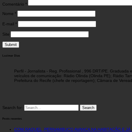
Comentário
*
Nome
*
E-mail
*
Site
Luzimar Dias
Perfil - Jornalista - Reg. Profissional , 996 DRT/PE. Graduad
veículos de comunicação: Rádio Olinda (Olinda PE); Rádio Tam
Prefeitura do Recife (chefe de reportagem); Câmara de Vereado
Search for:
Posts recentes
COM RAQUEL, PERNAMBUCO AVANÇA NA HABITAÇÃO E JÁ 