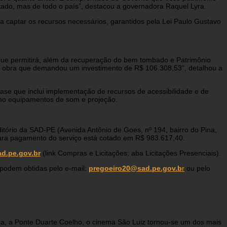
tado, mas de todo o país”, destacou a governadora Raquel Lyra.
 captar os recursos necessários, garantidos pela Lei Paulo Gustavo
 que permitirá, além da recuperação do bem tombado e Patrimônio
iz, obra que demandou um investimento de R$ 106.308,53”, detalhou a
fase que inclui implementação de recursos de acessibilidade e de
omo equipamentos de som e projeção.
itório da SAD-PE (Avenida Antônio de Goes, nº 194, bairro do Pina,
para pagamento do serviço está cotado em R$ 983.617,40.
d.pe.gov.br
(link Compras e Licitações; aba Licitações Presenciais).
 podem obtidas pelo e-mail:
pregoeiro20@sad.pe.gov.b
r
ou pelo
a, a Ponte Duarte Coelho, o cinema São Luiz tornou-se um dos mais