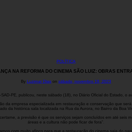
POLÍTICA
NÇA NA REFORMA DO CINEMA SÃO LUIZ: OBRAS ENTR
By
Luzimar Dias
on
sábado, novembro 18, 2023
AD-PE, publicou, neste sábado (18), no Diário Oficial do Estado, o a
ão da empresa especializada em restauração e conservação que será 
ado da histórica sala localizada na Rua da Aurora, no Bairro da Boa Vis
certame, a previsão é que os serviços sejam concluídos em até sei
áreas e a cultura não pode ficar de fora”.
lhamos com muito afinco para que a restauração do cinema saia do pa