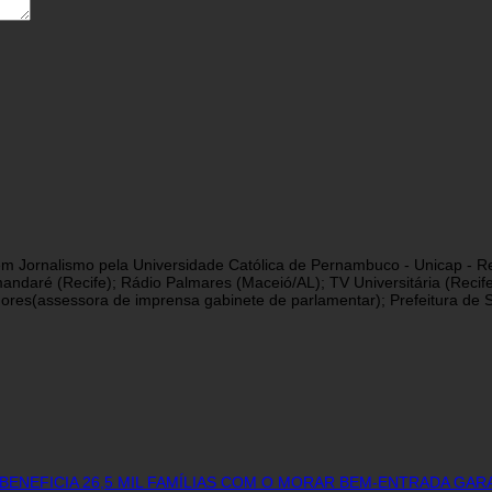
a em Jornalismo pela Universidade Católica de Pernambuco - Unicap - Re
andaré (Recife); Rádio Palmares (Maceió/AL); TV Universitária (Reci
res(assessora de imprensa gabinete de parlamentar); Prefeitura de São
BENEFICIA 26,5 MIL FAMÍLIAS COM O MORAR BEM-ENTRADA GAR