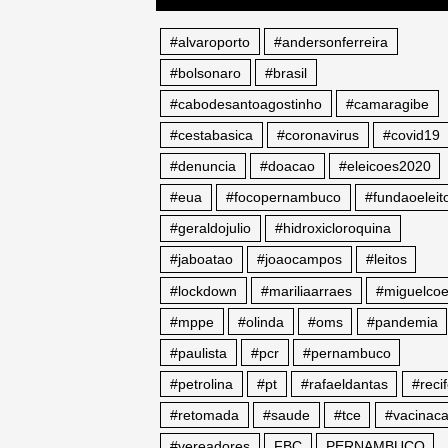
#alvaroporto
#andersonferreira
#bolsonaro
#brasil
#cabodesantoagostinho
#camaragibe
#cestabasica
#coronavirus
#covid19
#denuncia
#doacao
#eleicoes2020
#eua
#focopernambuco
#fundaoeleito
#geraldojulio
#hidroxicloroquina
#jaboatao
#joaocampos
#leitos
#lockdown
#mariliaarraes
#miguelcoe
#mppe
#olinda
#oms
#pandemia
#paulista
#pcr
#pernambuco
#petrolina
#pt
#rafaeldantas
#reci
#retomada
#saude
#tce
#vacinac
#vereadores
FBC
PERNAMBUCO