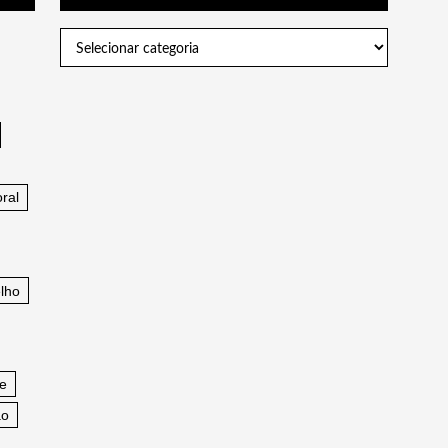
Categorias
ral
lho
fe
ao