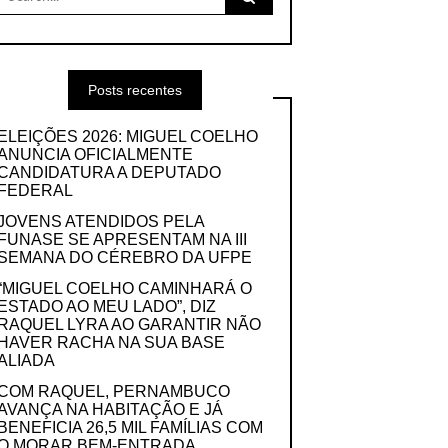
for:
Posts recentes
ELEIÇÕES 2026: MIGUEL COELHO
ANUNCIA OFICIALMENTE
CANDIDATURA A DEPUTADO
FEDERAL
JOVENS ATENDIDOS PELA
FUNASE SE APRESENTAM NA III
SEMANA DO CÉREBRO DA UFPE
“MIGUEL COELHO CAMINHARÁ O
ESTADO AO MEU LADO”, DIZ
RAQUEL LYRA AO GARANTIR NÃO
HAVER RACHA NA SUA BASE
ALIADA
COM RAQUEL, PERNAMBUCO
AVANÇA NA HABITAÇÃO E JÁ
BENEFICIA 26,5 MIL FAMÍLIAS COM
O MORAR BEM-ENTRADA