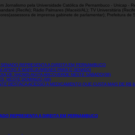
a em Jornalismo pela Universidade Católica de Pernambuco - Unicap - Re
andaré (Recife); Rádio Palmares (Maceió/AL); TV Universitária (Reci
res(assessora de imprensa gabinete de parlamentar); Prefeitura de São
 SENADO REPRESENTA A DIREITA EM PERNAMBUCO
M APOIO À MARÍLIA ARRAES PARA O SENADO
DIA DE SHOWS AGITA ARCOVERDE NESTE SÁBADO(08)
S, NESTE DOMINGO (08)
NTE DESTACA ACESSO A MEDICAMENTO QUE CUSTA MAIS DE R$ 
ADO REPRESENTA A DIREITA EM PERNAMBUCO