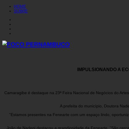
HOME
SOBRE
IMPULSIONANDO A EC
Camaragibe é destaque na 23ª Feira Nacional de Negócios do Artes
A prefeita do município, Doutora Nade
“Estamos presentes na Fenearte com um espaço lindo, oportuniza
João de Nadegi destacou a grandiosidade da Fenearte. “São cerca 