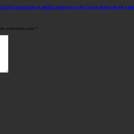
DESTACA ACESSO A MEDICAMENTO QUE CUSTA MAIS DE R$ 6 M
 são marcados com
*