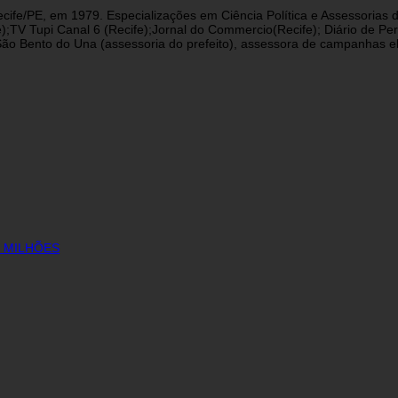
cife/PE, em 1979. Especializações em Ciência Política e Assessorias d
fe);TV Tupi Canal 6 (Recife);Jornal do Commercio(Recife); Diário de 
 Bento do Una (assessoria do prefeito), assessora de campanhas eleit
6 MILHÕES