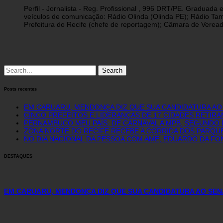
Perfil - Jornalista - Reg. Profissional , 996 DRT/PE. Graduad
veículos de comunicação: Rádio Olinda (Olinda PE); Rádio Tam
Prefeitura do Recife (chefe de reportagem); Câmara de Vereado
Search
for:
Posts recentes
EM CARUARU, MENDONÇA DIZ QUE SUA CANDIDATURA AO
CINCO PREFEITOS E LIDERANÇAS DE 17 CIDADES RETIRA
PERNAMBUCO MEU PAÍS: DE CARNAVAL A MPB, SEGUNDO 
ZONA NORTE DO RECIFE RECEBE A CORRIDA DOS PARQUE
NO DIA NACIONAL DA PESSOA COM AME, EDUARDO DA FO
DESTAQUES
EM CARUARU, MENDONÇA DIZ QUE SUA CANDIDATURA AO SEN