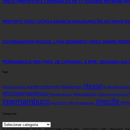
CINCO PREFEITOS E LIDERANÇAS DE 17 CIDADES RETIRAM AP
PREFEITO JOGLI UCHOA ANUNCIA INAUGURAÇÃO DO NOVO ES
GOVERNADORA RAQUEL LYRA DESMENTE VÍDEO SOBRE PEDID
PERNAMBUCO MEU PAÍS: DE CARNAVAL A MPB, SEGUNDO DIA 
Tags
#brasil
#andersonferreira
#bolsonaro
#alvaroporto
#cabodesanto
#focopernambuco
#geraldojulio
#hidroxicloroquina
#fundaoeleitoral
#pernambuco
#recife
#re
#pt
#petrolina
#rafaeldantas
Categorias
Categorias
© COPYRIGHT 2018 - FOCOPE.COM.BR - RECIFE | PE | BRASIL T