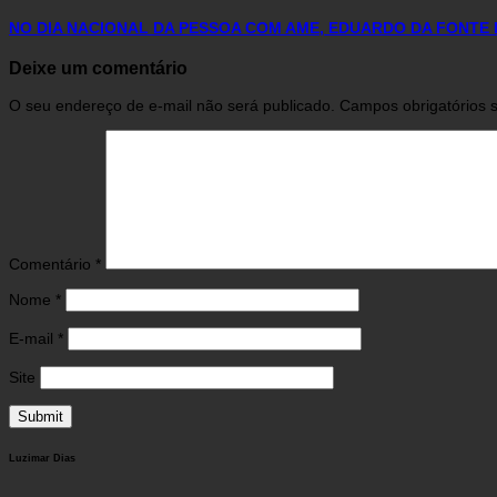
NO DIA NACIONAL DA PESSOA COM AME, EDUARDO DA FONTE 
Deixe um comentário
O seu endereço de e-mail não será publicado.
Campos obrigatórios
Comentário
*
Nome
*
E-mail
*
Site
Luzimar Dias