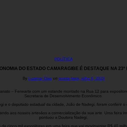
POLÍTICA
ONOMIA DO ESTADO CAMARAGIBE É DESTAQUE NA 23ª
By
Luzimar Dias
on
quinta-feira, julho 6, 2023
anato – Fenearte com um estande montado na Rua 12 para expositores 
Secretaria de Desenvolvimento Econômico.
gi e o deputado estadual da cidade, João de Nadegi, foram conferir o e
ndo aos nossos artesãos a comercialização da sua arte. Uma feira i
pontuou a Doutora Nadegi.
de cinco mil expositores em uma feira que vai movimentar R$ 40 milhõe