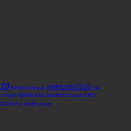
d19
#eleicoes2020
#denuncia
#doacao
#eua
#pcr
#olinda
#oms
#pandemia
#mppe
#paulista
ho
recife
POLÍTICA
pp
vereador