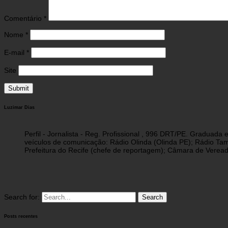
Comentário
*
Nome
*
E-mail
*
Site
Luzimar Dias
Perfil - Jornalista - Reg. Profissional , 996 DRT/PE. Graduad
veículos de comunicação: Rádio Olinda (Olinda PE); Rádio Tam
Prefeitura do Recife (chefe de reportagem); Câmara de Vereado
Search for:
Posts recentes