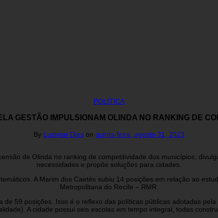
POLÍTICA
LA GESTÃO IMPULSIONAM OLINDA NO RANKING DE COM
By
Luzimar Dias
on
quinta-feira, agosto 31, 2023
censão de Olinda no ranking de competitividade dos municípios, divul
necessidades e propõe soluções para cidades.
es temáticos. A Marim dos Caetés subiu 14 posições em relação ao es
Metropolitana do Recife – RMR.
e 59 posições. Isso é o reflexo das políticas públicas adotadas pela 
dade). A cidade possui seis escolas em tempo integral, todas construíd