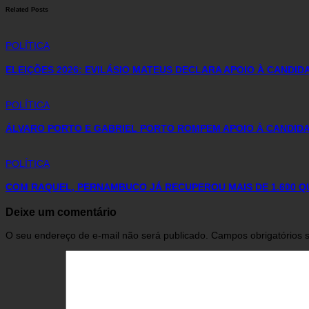
Related Posts
POLÍTICA
ELEIÇÕES 2026: EVILÁSIO MATEUS DECLARA APOIO À CANDI
POLÍTICA
ÁLVARO PORTO E GABRIEL PORTO ROMPEM APOIO À CANDIDA
POLÍTICA
COM RAQUEL, PERNAMBUCO JÁ RECUPEROU MAIS DE 1.600 
Deixe um comentário
O seu endereço de e-mail não será publicado.
Campos obrigatórios