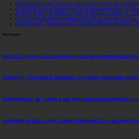
PERNAMBUCO SE TORNA O MELHOR ESTADO DO NORDEST
ELEIÇÕES 2026: EVILÁSIO MATEUS DECLARA APOIO À CA
ÁLVARO PORTO E GABRIEL PORTO ROMPEM APOIO À CAN
RECIFE VENCE MAIOR PREMIAÇÃO DE GOVERNO DIGITAL D
COM RAQUEL, PERNAMBUCO JÁ RECUPEROU MAIS DE 1.
DESTAQUES
RAQUEL LYRA FILIA DOIS PREFEITOS E UM EX-PREFEITO DE 
AUGUSTO COUTINHO E RODRIGO COUTINHO ANUNCIAM APOIO
PERNAMBUCO SE TORNA O MELHOR ESTADO DO NORDESTE E 
GOVERNO RAQUEL LYRA TORNA PERNAMBUCO O MELHOR ESTA