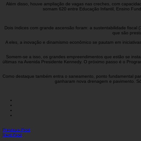
Além disso, houve ampliação de vagas nas creches, com capacidade 
somam 620 entre Educação Infantil, Ensino Fund
Dois índices com grande ascensão foram: a sustentabilidade fiscal
que são prest
A eles, a inovação e dinamismo econômico se pautam em iniciativa
Somem-se a isso, os grandes empreendimentos que estão se instala
últimas na Avenida Presidente Kennedy. O próximo passo é o Progra
Como destaque também entra o saneamento, ponto fundamental para 
ganharam nova drenagem e pavimento. Só 
Previous Post
Next Post