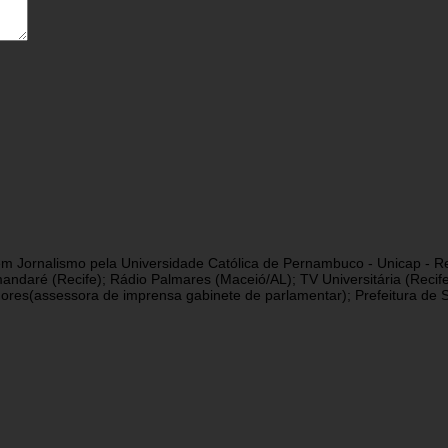
a em Jornalismo pela Universidade Católica de Pernambuco - Unicap - Re
andaré (Recife); Rádio Palmares (Maceió/AL); TV Universitária (Reci
res(assessora de imprensa gabinete de parlamentar); Prefeitura de São