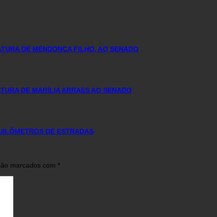
DATURA DE MENDONÇA FILHO, AO SENADO
TURA DE MARÍLIA ARRAES AO SENADO
QUILÔMETROS DE ESTRADAS
 são marcados com
*