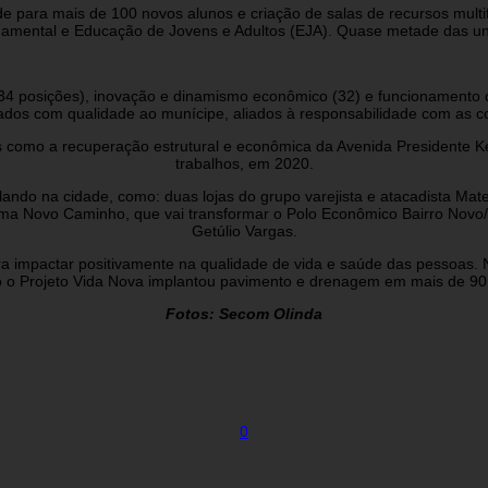
para mais de 100 novos alunos e criação de salas de recursos multifu
amental e Educação de Jovens e Adultos (EJA). Quase metade das uni
 (34 posições), inovação e dinamismo econômico (32) e funcionamento
ados com qualidade ao munícipe, aliados à responsabilidade com as co
s como a recuperação estrutural e econômica da Avenida Presidente 
trabalhos, em 2020.
ndo na cidade, como: duas lojas do grupo varejista e atacadista Mate
ma Novo Caminho, que vai transformar o Polo Econômico Bairro Novo/
Getúlio Vargas.
impactar positivamente na qualidade de vida e saúde das pessoas. Ne
o Projeto Vida Nova implantou pavimento e drenagem em mais de 90 r
Fotos: Secom Olinda
0