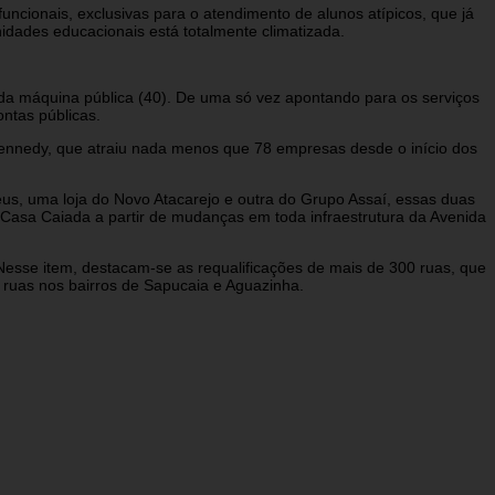
ncionais, exclusivas para o atendimento de alunos atípicos, que já
dades educacionais está totalmente climatizada.
 da máquina pública (40). De uma só vez apontando para os serviços
ntas públicas.
Kennedy, que atraiu nada menos que 78 empresas desde o início dos
us, uma loja do Novo Atacarejo e outra do Grupo Assaí, essas duas
Casa Caiada a partir de mudanças em toda infraestrutura da Avenida
sse item, destacam-se as requalificações de mais de 300 ruas, que
uas nos bairros de Sapucaia e Aguazinha.