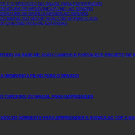
E E O TERCEIRO DO BRASIL PARA EMPREENDER
NDIDATURA DE MENDONÇA FILHO, AO SENADO
DIDATURA DE MARÍLIA ARRAES AO SENADO
O BRASIL NO SECOP 2026 COM IA PARA O SUS
600 QUILÔMETROS DE ESTRADAS
PARTIDO DA BASE DE JOÃO CAMPOS E FORTALECE PROJETO DE 
 A MENDONÇA FILHO PARA O SENADO
O TERCEIRO DO BRASIL PARA EMPREENDER
DO DO NORDESTE PARA EMPREENDER E AVANÇA AO TOP 3 NA