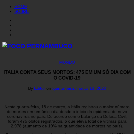
HOME
SOBRE
MUNDO
ITALIA CONTA SEUS MORTOS: 475 EM UM SÓ DIA COM
O COVID-19
By
Editor
on
quinta-feira, março 19, 2020
Nesta quarta-feira, 18 de março, a Itália registrou o maior número
de mortes em um único dia desde o início da epidemia do novo
coronavírus no país. De acordo com o balanço da Defesa Civil,
foram 475 óbitos registrados, o que eleva total de vítimas para
2.978 (aumento de 19% na quantidade de mortos no país).