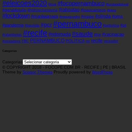
#eleicoes2020
#focopernambuco
#eua
#fundaoeleitoral
#jaboatao
#geraldojulio
#joaocampos
#hidroxicloroquina
#leitos
#lockdown
#olinda
#mariliaarraes
#oms
#mppe
#miguelcoelho
#pernambuco
#pcr
#pandemia
#pt
#paulista
#petrolina
#recife
#saude
#retomada
#vacinacao
#tce
#rafaeldantas
recife
PERNAMBUCO
POLÍTICA
FBC
pp
vereador
#vereadores
Categorias
Categorias
© COPYRIGHT 2018 - FOCOPE.COM.BR - RECIFE | PE | BRASIL
Theme by
Scissor Themes
Proudly powered by
WordPress