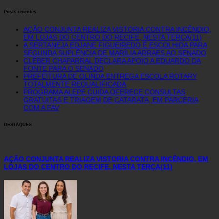
Posts recentes
AÇÃO CONJUNTA REALIZA VISTORIA CONTRA INCÊNDIO,
EM LOJAS DO CENTRO DO RECIFE, NESTA TERÇA(11)
A SERTANEJA EDJANE FIGUEIREDO É ESCOLHIDA PARA
SEGUNDA SUPLÊNCIA DE MARÍLIA ARRAES AO SENADO
CLÉBER CHAPARRAL DECLARA APOIO A EDUARDO DA
FONTE PARA O SENADO
PREFEITURA DE OLINDA ENTREGA ESCOLA ROTARY
TOTALMENTE REQUALIFICADA
PROGRAMA ALEPE CUIDA OFERECE CONSULTAS
GRATUITAS E TRIAGEM DE CATARATA, EM PARCERIA
COM A FAV
DESTAQUES
AÇÃO CONJUNTA REALIZA VISTORIA CONTRA INCÊNDIO, EM
LOJAS DO CENTRO DO RECIFE, NESTA TERÇA(11)