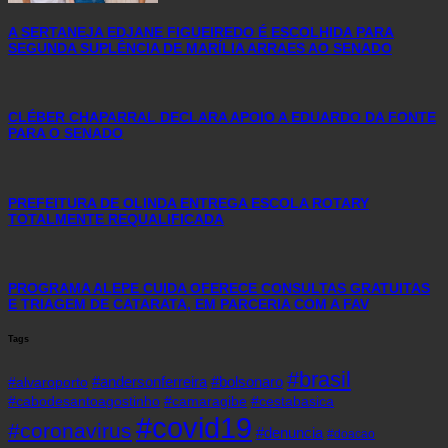
A SERTANEJA EDJANE FIGUEIREDO É ESCOLHIDA PARA
SEGUNDA SUPLÊNCIA DE MARÍLIA ARRAES AO SENADO
CLÉBER CHAPARRAL DECLARA APOIO A EDUARDO DA FONTE
PARA O SENADO
PREFEITURA DE OLINDA ENTREGA ESCOLA ROTARY
TOTALMENTE REQUALIFICADA
PROGRAMA ALEPE CUIDA OFERECE CONSULTAS GRATUITAS
E TRIAGEM DE CATARATA, EM PARCERIA COM A FAV
Tags
#brasil
#andersonferreira
#bolsonaro
#alvaroporto
#cabodesantoagostinho
#camaragibe
#cestabasica
#covid19
#coronavirus
#denuncia
#doacao