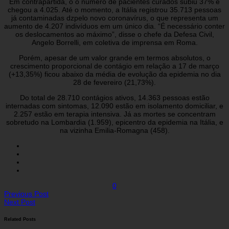
Em contrapartida, o o número de pacientes curados subiu 37% e
chegou a 4.025. Até o momento, a Itália registrou 35.713 pessoas
já contaminadas dzpelo novo coronavírus, o que representa um
aumento de 4.207 indivíduos em um único dia. “É necessário conter
os deslocamentos ao máximo”, disse o chefe da Defesa Civil,
Angelo Borrelli, em coletiva de imprensa em Roma.
Porém, apesar de um valor grande em termos absolutos, o
crescimento proporcional de contágio em relação a 17 de março
(+13,35%) ficou abaixo da média de evolução da epidemia no dia
28 de fevereiro (21,73%).
Do total de 28.710 contágios ativos, 14.363 pessoas estão
internadas com sintomas, 12.090 estão em isolamento domiciliar, e
2.257 estão em terapia intensiva. Já as mortes se concentram
sobretudo na Lombardia (1.959), epicentro da epidemia na Itália, e
na vizinha Emilia-Romagna (458).
0
Previous Post
Next Post
Related Posts