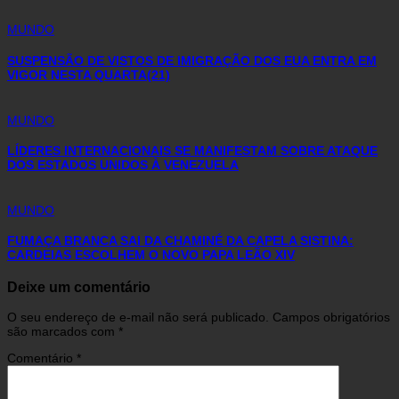
MUNDO
SUSPENSÃO DE VISTOS DE IMIGRAÇÃO DOS EUA ENTRA EM
VIGOR NESTA QUARTA(21)
MUNDO
LÍDERES INTERNACIONAIS SE MANIFESTAM SOBRE ATAQUE
DOS ESTADOS UNIDOS À VENEZUELA
MUNDO
FUMAÇA BRANCA SAI DA CHAMINÉ DA CAPELA SISTINA:
CARDEIAS ESCOLHEM O NOVO PAPA LEÃO XIV
Deixe um comentário
O seu endereço de e-mail não será publicado.
Campos obrigatórios
são marcados com
*
Comentário
*