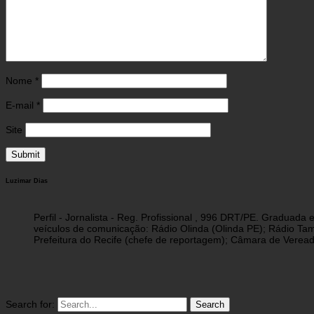
Nome
*
E-mail
*
Site
Luzimar Dias
Perfil - Jornalista - Reg. Profissional , 996 DRT/PE. Graduad
veículos de comunicação: Rádio Olinda (Olinda PE); Rádio Tam
Prefeitura do Recife (chefe de reportagem); Câmara de Vereado
Search for: